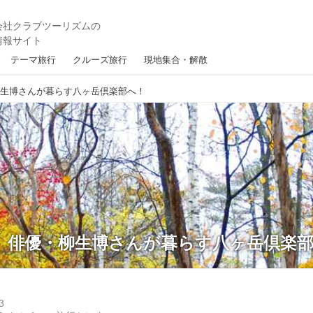
テーマ旅行
クルーズ旅行
現地集合・解散
柳生博さんが暮らす八ヶ岳倶楽部へ！
】俳優・柳生博さんが暮らす八ヶ岳倶楽
3