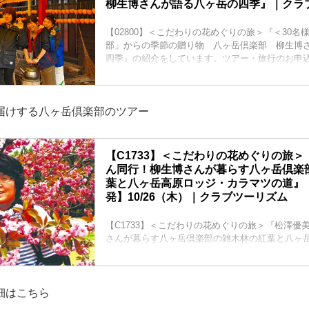
柳生博さんが語る八ヶ岳の四季』｜クラ
【02800】＜こだわりの花めぐりの旅＞『＜30名
部」からの季節の贈り物 八ヶ岳倶楽部 柳生博
四季』の紹介をしています。ツアー・旅行のお申
ズム。
届けする八ヶ岳倶楽部のツアー
【C1733】＜こだわりの花めぐりの旅
ん同行！柳生博さんが暮らす八ヶ岳倶楽
葉と八ヶ岳高原ロッジ・カラマツの道』
発】10/26（木）｜クラブツーリズム
【C1733】＜こだわりの花めぐりの旅＞『松澤優
さんが暮らす八ヶ岳倶楽部の雑木林の紅葉と八ヶ
マツの道』【横浜・新宿出発】10/26（木）の紹
ー・旅行のお申込ならクラブツーリズム。
細はこちら