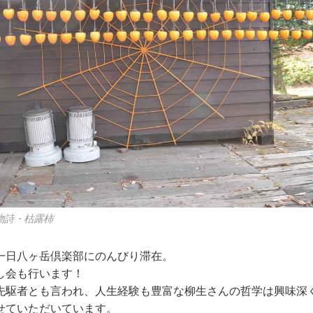
物詩・枯露柿
一日八ヶ岳倶楽部にのんびり滞在。
し会も行います！
先駆者とも言われ、人生経験も豊富な柳生さんの哲学は興味深
せていただいています。