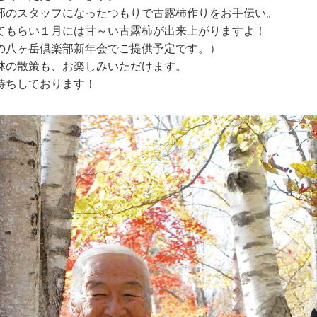
部のスタッフになったつもりで古露柿作りをお手伝い。
てもらい１月には甘～い古露柿が出来上がりますよ！
の八ヶ岳倶楽部新年会でご提供予定です。）
林の散策も、お楽しみいただけます。
待ちしております！