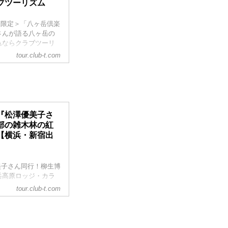
ブツーリズム
様限定＞「八ヶ岳倶楽
さんが語る八ヶ岳の
込ならクラブツーリ
tour.club-t.com
＞『松澤優美子さ
部の雑木林の紅
【横浜・新宿出
美子さん同行！柳生博
岳高原ロッジ・カラ
介をしています。ツア
tour.club-t.com