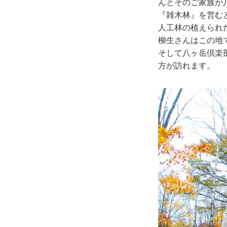
んとそのご家族が
『雑木林』を営む
人工林の植えられ
柳生さんはこの地
そして八ヶ岳倶楽
方が訪れます。