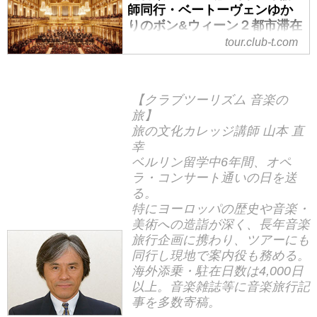
師同行・ベートーヴェンゆか
りのボン&ウィーン２都市滞在
と２つの音楽鑑賞「ウィーン
tour.club-t.com
フィルの第九」と「ブッフビ
ンダーのピアノリサイタル」
～｜クラブツーリズム
【クラブツーリズム 音楽の
【音楽中～上級】山本直幸講師同
旅】
行・ベートーヴェンゆかりのボン
旅の文化カレッジ講師 山本 直
&ウィーン２都市滞在と２つの音
幸
楽鑑賞「ウィーンフィルの第九」
ベルリン留学中6年間、オペ
と「ブッフビンダーのピアノリサ
ラ・コンサート通いの日を送
イタル」～の紹介をしています。
る。
特にヨーロッパの歴史や音楽・
ツアー・旅行のお申込ならクラブ
美術への造詣が深く、長年音楽
ツーリズム。
旅行企画に携わり、ツアーにも
同行し現地で案内役も務める。
海外添乗・駐在日数は4,000日
以上。音楽雑誌等に音楽旅行記
事を多数寄稿。