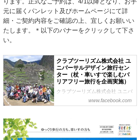
ります。正式なご予約は、4/1以降となり、お手
元に届くパンレット及びホームページにて詳
細・ご契約内容をご確認の上、宜しくお願いい
たします。＊以下のバナーをクリックして下さ
い。
クラブツーリズム株式会社 ユ
ニバーサルデザイン旅行セン
ター（杖・車いすで楽しむバ
リアフリー旅行を企画実施）
クラブツーリズム株式会社 ユニバ
ーサルデザイン旅行センター
www.facebook.com
（杖・車いすで楽しむバリアフリ
ー旅行を企画実施）、東京都 新宿
区 - 「いいね！」323件 · 48人が話
題にしています - ★20年の経験と
実績！★バリアフリー旅行推進！