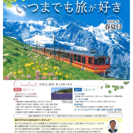
★一人でも多くの方に旅の感動や
ヨロコビを！★添乗員同行旅行
（国内海外）＊50〜100歳の要支
援、要介護高齢者