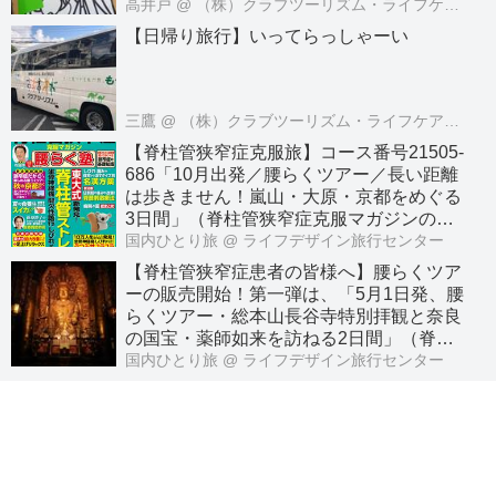
高井戸
@ （株）クラブツーリズム・ライフケアサービス
【日帰り旅行】いってらっしゃーい
三鷹
@ （株）クラブツーリズム・ライフケアサービス
【脊柱管狭窄症克服旅】コース番号21505-
686「10月出発／腰らくツアー／長い距離
は歩きません！嵐山・大原・京都をめぐる
3日間」（脊柱管狭窄症克服マガジンのわ
かさ出版との共同企画）
国内ひとり旅
@ ライフデザイン旅行センター
【脊柱管狭窄症患者の皆様へ】腰らくツア
ーの販売開始！第一弾は、「5月1日発、腰
らくツアー・総本山長谷寺特別拝観と奈良
の国宝・薬師如来を訪ねる2日間」（脊柱
管狭窄症克服マガジンのわかさ出版との共
国内ひとり旅
@ ライフデザイン旅行センター
同企画）