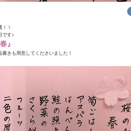
鷹！！
日です♪
春』
品書きも用意してくださいました！