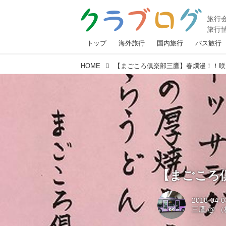
トップ
海外旅行
国内旅行
バス旅行
HOME
【まごころ倶楽部三鷹】春爛漫！！咲
【まごころ
2018-04-0
三鷹
@
（