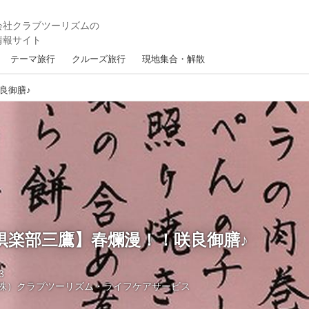
テーマ旅行
クルーズ旅行
現地集合・解散
良御膳♪
倶楽部三鷹】春爛漫！！咲良御膳♪
3
株）クラブツーリズム・ライフケアサービス