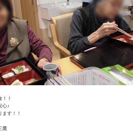
食！！
安心♪
ります！！
三鷹