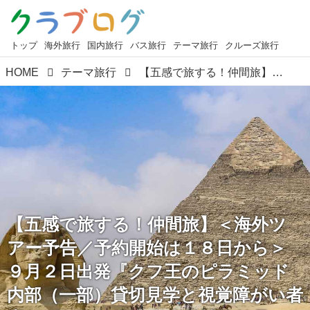
トップ
海外旅行
国内旅行
バス旅行
テーマ旅行
クルーズ旅行
HOME
テーマ旅行
【五感で旅する！仲間旅】＜海外ツアー予告／予約開始は１８日から＞９月２日出発『クフ王のピラミッド内部（一部）貸切見学と視覚障がい者専任ガイドと巡る考古学博物館見学・気軽にエジプト５日間』が、まもなく販売開始になります！（現地手引きガイドの追加代金なし）
【五感で旅する！仲間旅】＜海外ツ
アー予告／予約開始は１８日から＞
９月２日出発『クフ王のピラミッド
内部（一部）貸切見学と視覚障がい者