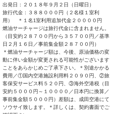
出発日：２０１８年９月２日（日曜日）
旅行代金：３８８０００円（２名様１室利
用） ＊１名1室利用追加代金２００００円
燃油サーチャージは旅行代金に含まれません。
（目安約２８７００円から３５７００円／基準
日２月１６日／事前集金額２８７００円）
＊燃油サーチャージ額は、今後、原油価格の変
動に伴い金額が変更される可能性がございます
ことをあらかじめご了承下さい。＊別途かかる
費用／①国内空港施設利用料２０９０円、②旅
客保安サービス料５２０円、③海外空港税（目
安約５０００円～１００００／日本円に換算／
事前集金額５０００円）差額は、成田空港にて
ソウサイ致します。＊詳しくは、契約書面でご