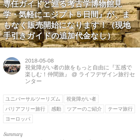
専任ガイドと巡る考古学博物館見
学・気軽にエジプト５日間』が、ま
もなく販売開始になります！（現地
手引きガイドの追加代金なし）
2018-05-08
視覚障がい者の旅をもっと自由に『五感で
楽しむ！仲間旅』
@
ライフデザイン旅行セ
ンター
ユニバーサルツーリズム
視覚障がい者
バリアフリー旅行
感動
ツアーのご紹介
テーマ旅行
ヨーロッパ