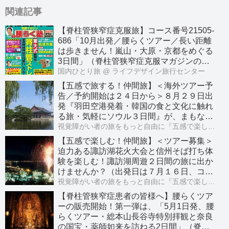
関連記事
【脊柱管狭窄症克服旅】コース番号21505-
686「10月出発／腰らくツアー／長い距離
は歩きません！嵐山・大原・京都をめぐる
3日間」（脊柱管狭窄症克服マガジンのわ
かさ出版との共同企画）
国内ひとり旅
@ ライフデザイン旅行センター
【五感で旅する！仲間旅】＜海外ツアー予
告／予約開始は２４日から＞８月２９日出
発『羽田空港発着・韓国の食と文化に触れ
る旅・気軽にソウル３日間』が、まもなく
販売開始になります！（現地手引きガイド
視覚障がい者の旅をもっと自由に『五感で楽しむ！仲間旅』
の追加代金なし）
【五感で楽しむ！仲間旅】＜ツアー募集＞
迫力ある諏訪湖花火大会と信州そば打ち体
験を楽しむ！諏訪湖周遊２日間の旅に出か
けませんか？（出発日は７月１６日、コー
ス番号はC９０６３－９８４）
視覚障がい者の旅をもっと自由に『五感で楽しむ！仲間旅』
【脊柱管狭窄症患者の皆様へ】腰らくツア
ーの販売開始！第一弾は、「5月1日発、腰
らくツアー・総本山長谷寺特別拝観と奈良
の国宝・薬師如来を訪ねる2日間」（脊柱