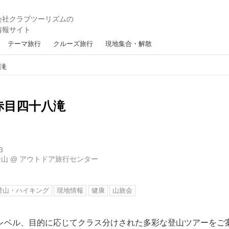
テーマ旅行
クルーズ旅行
現地集合・解散
八滝
赤目四十八滝
3
登山
@
アウトドア旅行センター
登山・ハイキング
現地情報
健康
山旅会
レベル、目的に応じてクラス分けされた多彩な登山ツアーをご