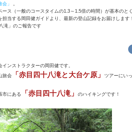
旅会」
。
ース（一般のコースタイムの1.3～1.5倍の時間）が基本のと
を担当する岡田健ガイドより、最新の登山記録をお届けします
十八滝」のご報告です
会インストラクターの岡田健です。
「赤目四十八滝と大台ケ原」
山旅会
ツアーにい
「赤目四十八滝」
張市にある
のハイキングです！