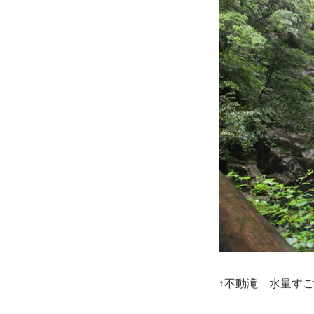
↑不動滝 水量す