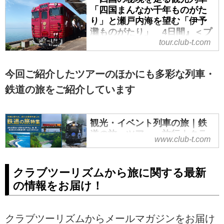
「四国まんなか千年ものがた
り」と瀬戸内海を望む「伊予
灘ものがたり」 4日間』＜プ
レミアムステージ＞往復航空
tour.club-t.com
機利用｜クラブツーリズム
『四国の秘境を走る観光列車 「四
今回ご紹介したツアーのほかにも多彩な列車・
国まんなか千年ものがたり」と瀬
鉄道の旅をご紹介しています
戸内海を望む「伊予灘ものがた
り」 4日間』＜プレミアムステー
ジ＞往復航空機利用の紹介をして
観光・イベント列車の旅｜鉄
います。ツアー・旅行のお申込な
道の旅・ツアー・旅行｜クラ
らクラブツーリズム。
www.club-t.com
ブツーリズム
鉄道の旅・ツアーの観光・イベン
クラブツーリズムから旅に関する最新
ト列車の旅ならクラブツーリズ
ム！添乗員付きならしっかりサポ
の情報をお届け！
ート！観光・イベント列車やロー
カル列車の旅、新幹線の旅、寝台
クラブツーリズムからメールマガジンをお届け
列車の旅など、鉄道の旅を楽しみ