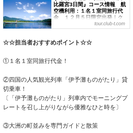
比羅宮3日間』コース情報 航
空機利用：１名１室同旅行代
金 １２月５日限定出発｜ク
tour.club-t.com
ラブツーリズム
『観光列車「伊予灘ものがたり」
貸切乗車 四万十川・かずら橋・
☆☆担当者おすすめポイント☆☆
大洲の町並み・金刀比羅宮3日間』
コース情報 航空機利用：１名１
①１名１室同旅行代金！
室同旅行代金 １２月５日限定出
発の紹介をしています。ツアー・
旅行のお申込ならクラブツーリズ
②四国の人気観光列車「伊予灘ものがたり」貸
ム。
切乗車！
〔「伊予灘ものがたり」列車内でモーニングプ
レートを召し上がりながら優雅なひと時を〕
③大洲の町並みを専門ガイドと散策