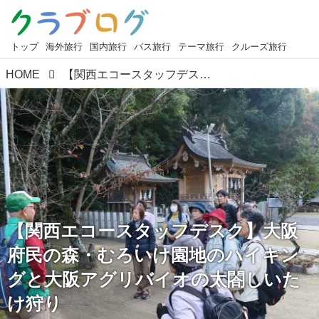
トップ
海外旅行
国内旅行
バス旅行
テーマ旅行
クルーズ旅行
HOME
【関西エコースタッフデスク】大阪府民の森・むろいけ園地のハイキングと大阪アグリバイオの太閤しいたけ狩り
【関西エコースタッフデスク】大阪
府民の森・むろいけ園地のハイキン
グと大阪アグリバイオの太閤しいた
け狩り