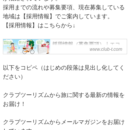
採用までの流れや募集要項、現在募集している
地域は【採用情報】でご案内しています。
【採用情報】はこちらから↓
採用情報（募集要項）｜エコ
www.club-t.com
ースタッフ｜クラブツーリズ
ム
クラブツーリズムでは、「旅の
以下をコピペ（はじめの段落は見出し化してく
友」の配送を通じて“健康づくり・
ださい）
仲間づくり”に興味のある方を募集
しています。
クラブツーリズムから旅に関する最新の情報を
お届け！
クラブツーリズムからメールマガジンをお届け