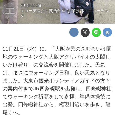
2018-11-28
エ
エコーデスク・関西分室
@
業務部・エコーデス
ク
11月21日（水）に、「大阪府民の森むろいけ園
地のウォーキングと大阪アグリバイオの太閤し
いたけ狩り」の交流会を開催しました。天気
は、まさにウォーキング日和。良い天気となり
ました。大東市観光ボランティアガイドの方々
の案内付きでJR四条畷駅を出発し、四條畷神社
でウォーキング祈願をして参拝。準備体操後に
出発。四條畷神社から、権現川沿いを歩き、龍
尾寺へ。