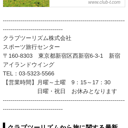
な登山ツアーをご案内！山を通じ
www.club-t.com
ウォーキング・ハイキング・登山
て生きがいづくり、仲間づくりを
旅行・ツアーならクラブツーリズ
始めませんか！？ツアーの検索・
ム。気軽に楽しめるウォーキング
-------------------------------------------------------------
ご予約も簡単。
からあこがれの名山登山まで、初
------------------------------
心者でも安心してご参加いただけ
るレベルに応じた「あるき旅」を
クラブツーリズム株式会社
ご用意しております！自然の中を
スポーツ旅行センター
季節を感じる「あるく」の旅に是
〒160-8303 東京都新宿区西新宿6-3-1 新宿
非ご参加下さい。
アイランドウイング
TEL：03-5323-5566
【営業時間】月曜～土曜 9：15～17：30
日曜・祝日 お休みとなります
-------------------------------------------------------------
------------------------------
クラブツーリズムから旅に関する最新