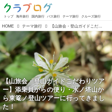
トップ
海外旅行
国内旅行
バス旅行
テーマ旅行
クルーズ旅行
HOME
テーマ旅行
【山旅会・登山ガイドこだわりツアー】添乗員からの便り・水ノ塔山から東篭ノ登山ツアーに行ってきました！
【山旅会・登山ガイドこだわりツア
ー】添乗員からの便り・水ノ塔山か
ら東篭ノ登山ツアーに行ってきまし
た！