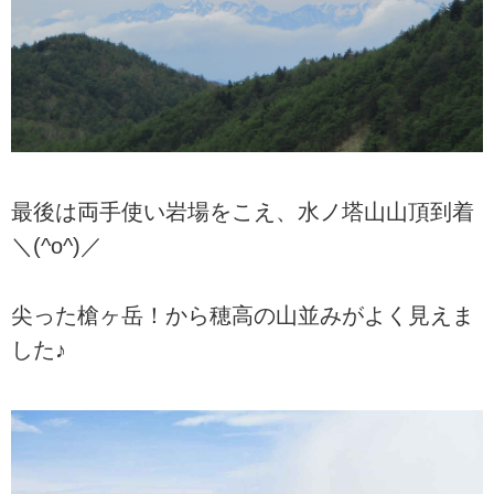
最後は両手使い岩場をこえ、水ノ塔山山頂到着
＼(^o^)／
尖った槍ヶ岳！から穂高の山並みがよく見えま
した♪