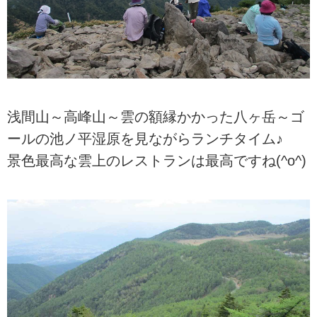
浅間山～高峰山～雲の額縁かかった八ヶ岳～ゴ
ールの池ノ平湿原を見ながらランチタイム♪
景色最高な雲上のレストランは最高ですね(^o^)