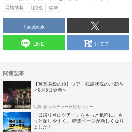
現地情報
山旅会
健康
Facebook
はてブ
LINE
関連記事
【写真撮影の旅】ツアー残席状況のご案内
＜8月5日更新＞
写真
@ カルチャー旅行センター
「日帰り登山ツアー」をもっと気軽に、も
っと探しやすく。 特集ページが新しくなり
ました！