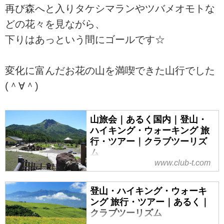
再び森へと入りタケシマランやツバメオモトな
どの花々を見ながら、
下りはあっという間にゴールです☆
変化に富んだお花の山を満喫できた山行でした
(＾∀＾)
山旅会｜あるく国内｜登山・
ハイキング・ウォーキング 旅
行・ツアー｜クラブツーリズ
ム
www.club-t.com
山旅会（ツアー）特集なら、クラ
ブツーリズムにおまかせ！安心で
登山・ハイキング・ウォーキ
快適な専属講師と専属添乗員が同
ング 旅行・ツアー｜あるく｜
行。入門から上級までレベル、目
クラブツーリズム
的に応じてクラス分けされた多彩