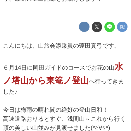
こんにちは、山旅会添乗員の蓬田真弓です。
水
６月14日に岡田ガイドのコースでお花の山
ノ塔山から東篭ノ登山
へ行ってきま
した♪
今日は梅雨の晴れ間の絶好の登山日和！
高速道路おりるとすぐ、浅間山～これから行く
頂の美しい山並みが見渡せました(*≧∀≦*)