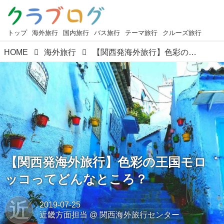
トップ
海外旅行
国内旅行
バス旅行
テーマ旅行
クルーズ旅行
HOME
海外旅行
【関西発海外旅行】色彩の王国モロッコってどんなところ？
【関西発海外旅行】色彩の王国モロ
ッコってどんなところ？
近
2019-07-25
近畿方面担当
@
関西海外旅行センター