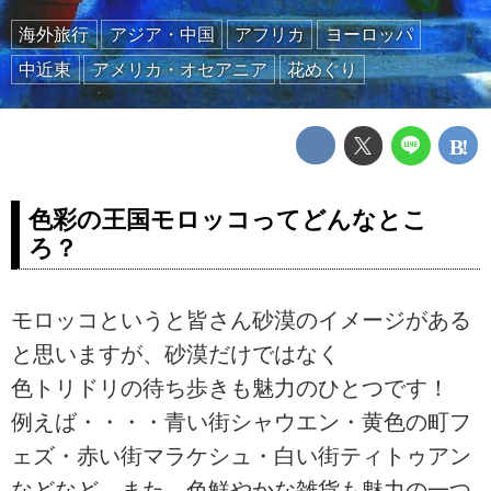
海外旅行
アジア・中国
アフリカ
ヨーロッパ
中近東
アメリカ・オセアニア
花めぐり
色彩の王国モロッコってどんなとこ
ろ？
モロッコというと皆さん砂漠のイメージがある
と思いますが、砂漠だけではなく
色トリドリの待ち歩きも魅力のひとつです！
例えば・・・・青い街シャウエン・黄色の町フ
ェズ・赤い街マラケシュ・白い街ティトゥアン
などなど。また、色鮮やかな雑貨も魅力の一つ