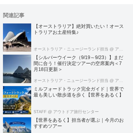
関連記事
【オーストラリア】絶対買いたい！オース
トラリアお土産特集♪
オーストラリア・ニュージーランド担当
@ アメリカ・オセアニア旅行センター
【シルバーウイーク（9/19～9/23）】まだ
間に合う！催行決定ツアーの空席案内＜7
月18日更新＞
オーストラリア・ニュージーランド担当
@ アメリカ・オセアニア旅行センター
ミルフォードトラック完全ガイド｜世界で
最も美しい散歩道を歩く【世界をあるく】
STAFF
@ アウトドア旅行センター
【世界をあるく】担当者が選ぶ｜今月のお
すすめツアー