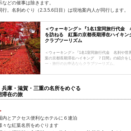
示などの催事は除きます。
行。名刹めぐり（2.3.5.6日目）は現地案内人が同行します。
＜ウォーキング＞『1名1室同旅行代金 
を訪ねる 紅葉の京都長期滞在ハイキン
クラブツーリズム
＜ウォーキング＞『1名1室同旅行代金 名刹や世
葉の京都長期滞在ハイキング ７日間』の紹介を
ー・旅行のお申込ならクラブツーリズム。
・兵庫・滋賀・三重の名所をめぐる
期滞在の旅
＞
圏内とアクセス便利なホテルに６連泊
様々な紅葉名所をめぐります