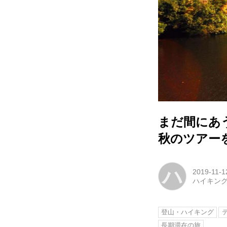
まだ間にあ
秋のツアー
ハ
2019-11-1
ハイキン
登山・ハイキング
長期滞在の旅