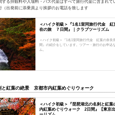
関する拝観料や入場料・バス代金はすべて旅行代金に含まれて
行（出発前に添乗員より挨拶のお電話を致します
＜ハイク初級＞『1名1室同旅行代金 紅
在の旅 ７日間』｜クラブツーリズム
＜ハイク初級＞『1名1室同旅行代金 紅葉の奈良
間』の紹介をしています。ツアー・旅行のお申込
ム。
刹と紅葉の絶景 京都市内紅葉めぐりウォーク
＜ハイク初級＞『琵琶湖北の名刹と紅葉
内紅葉めぐりウォーク 2日間』【東京
ーリズム