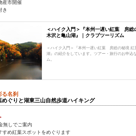
物産市開催
付き
＜ハイク入門＞『本州一遅い紅葉 房総
木沢と亀山湖』｜クラブツーリズム
＜ハイク入門＞『本州一遅い紅葉 房総の秘境 紅
湖』の紹介をしています。ツアー・旅行のお申込
ム。
彩る名刹
葉めぐりと湖東三山自然歩道ハイキング
＞
料金無しでご案内
すすめ紅葉スポットをめぐります