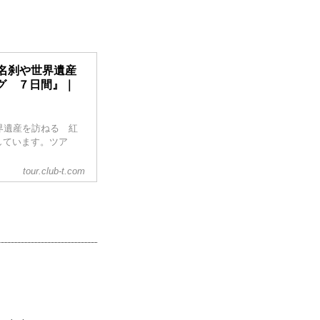
名刹や世界遺産
グ ７日間』｜
界遺産を訪ねる 紅
しています。ツア
tour.club-t.com