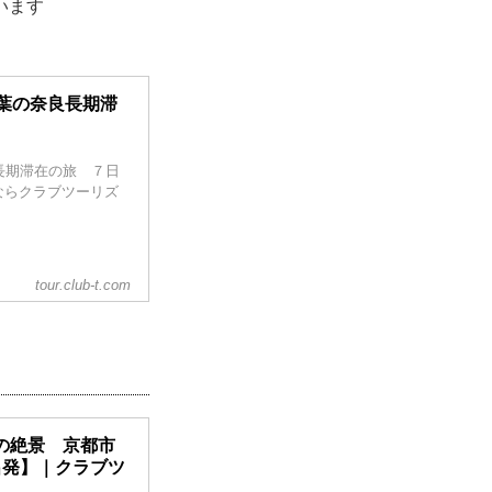
います
葉の奈良長期滞
長期滞在の旅 ７日
ならクラブツーリズ
tour.club-t.com
の絶景 京都市
出発】｜クラブツ