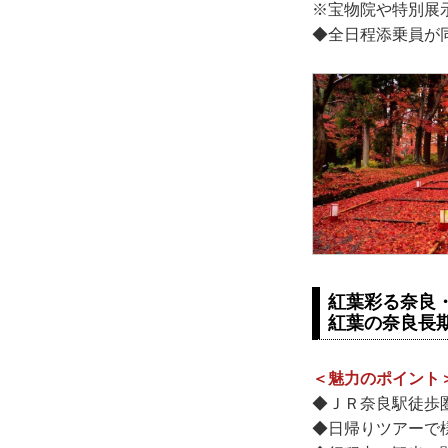
※宝物院や特別展
◆全日程添乗員が同
紅葉彩る奈良
紅葉の奈良長
＜魅力のポイント
◆ＪＲ奈良駅徒歩
◆日帰りツアーで