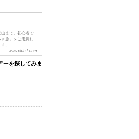
登山まで、初心者で
るき旅」をご用意し
ます。
www.club-t.com
アーを探してみま