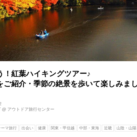
う！紅葉ハイキングツアー♪
をご紹介・季節の絶景を歩いて楽しみまし
2
グ
@
アウトドア旅行センター
テーマ旅行
出会い
健康
関東・甲信越
中部・東海
近畿
山陰・山陽