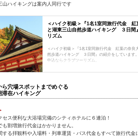
三山ハイキングは案内人同行です
＜ハイク初級＞『1名1室同旅行代金 紅
と湖東三山自然歩道ハイキング ３日間
リズム
＜ハイク初級＞『1名1室同旅行代金 紅葉の奈良
然歩道ハイキング ３日間』の紹介をしています
申込ならクラブツーリズム。
から穴場スポットまでめぐる
期滞在ハイキング
＞
クセス便利な大浴場完備のシティホテルに６連泊！
でも割増旅行代金はかかりません。
関する拝観料や入場料・列車運賃・バス代金もすべて旅行代金