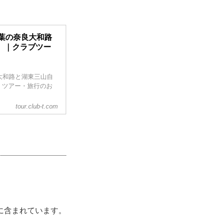
葉の奈良大和路
』｜クラブツー
大和路と湖東三山自
。ツアー・旅行のお
tour.club-t.com
に含まれています。