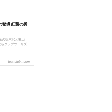
の秘境 紅葉の折
葉の折木沢と亀山
ならクラブツーリズ
tour.club-t.com