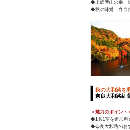
◆上総産山の幸 
◆秋の味覚 弁当
秋の大和路を
奈良大和路紅
＜魅力のポイント
◆1名1室を追加
◆奈良大和路のお