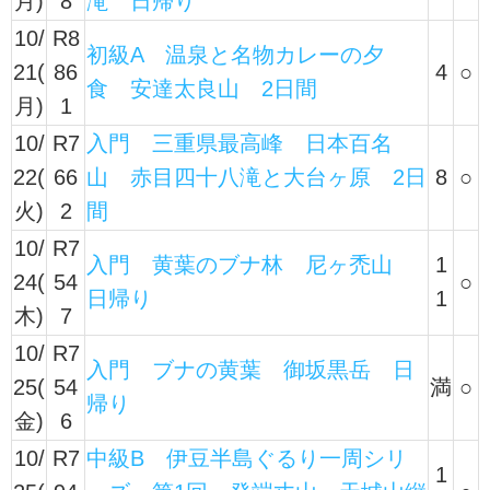
月)
8
滝 日帰り
10/
R8
初級A 温泉と名物カレーの夕
21(
86
4
○
食 安達太良山 2日間
月)
1
10/
R7
入門 三重県最高峰 日本百名
22(
66
山 赤目四十八滝と大台ヶ原 2日
8
○
火)
2
間
10/
R7
入門 黄葉のブナ林 尼ヶ禿山
1
24(
54
○
日帰り
1
木)
7
10/
R7
入門 ブナの黄葉 御坂黒岳 日
25(
54
満
○
帰り
金)
6
10/
R7
中級B 伊豆半島ぐるり一周シリ
1