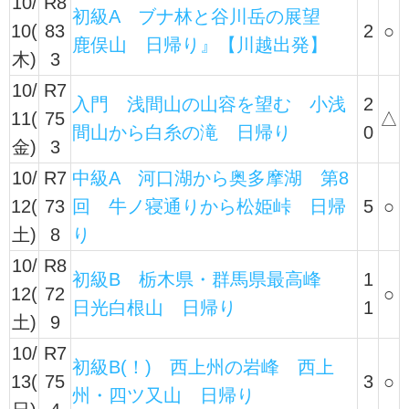
10/
R8
初級A ブナ林と谷川岳の展望
10(
83
2
○
鹿俣山 日帰り』【川越出発】
木)
3
10/
R7
入門 浅間山の山容を望む 小浅
2
11(
75
△
間山から白糸の滝 日帰り
0
金)
3
10/
R7
中級A 河口湖から奥多摩湖 第8
12(
73
回 牛ノ寝通りから松姫峠 日帰
5
○
土)
8
り
10/
R8
初級B 栃木県・群馬県最高峰
1
12(
72
○
日光白根山 日帰り
1
土)
9
10/
R7
初級B(！) 西上州の岩峰 西上
13(
75
3
○
州・四ツ又山 日帰り