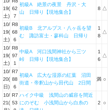
10/
R8
初級A 絶景の夜景 丹沢・大
19(
62
8
△
山 日帰り【現地集合】
土)
7
10/
R8
初級B 北アルプス・八ヶ岳を望
1
19(
68
△
む 諏訪富士・蓼科山 日帰り
8
土)
6
10/
R8
中級A 河口浅間神社から三ツ
1
19(
97
△
峠 日帰り【現地集合】
6
土)
1
10/
R7
初級A 広大な湿原の紅葉 沼田
20(
88
満
○
街道・帝釈山から田代山 2日間
日)
6
10/
R7
ハイク中級 浅間山の威容を間近
21(
53
にのぞむ 小浅間山から白糸の
2
○