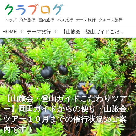
トップ
海外旅行
国内旅行
バス旅行
テーマ旅行
クルーズ旅行
HOME
テーマ旅行
【山旅会・登山ガイドこだわりツアー】岡田ガイドからの便り・山旅会ツアー１０月までの催行状況のご案内です！
【山旅会・登山ガイドこだわりツア
ー】岡田ガイドからの便り・山旅会
ツアー１０月までの催行状況のご案
内です！