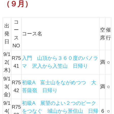
（９月）
コ
出
ー
空
催
発
コース名
ス
席
行
日
NO
9/1
R75
入門 山頂から３６０度のパノラ
2(
満
○
41
マ 沢入から入笠山 日帰り
木)
9/1
R75
初級A 富士山をながめつつ 大
3(
満
○
42
菩薩嶺 日帰り
金)
9/1
初級A 展望のよい２つのピーク
R75
4(
をつなぐ 城山から景信山 日帰
6
○