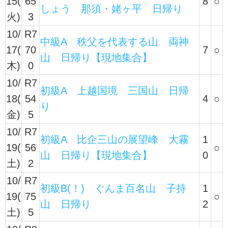
15(
65
8
○
しょう 那須・姥ヶ平 日帰り
火)
3
10/
R7
中級A 秩父を代表する山 両神
17(
70
7
○
山 日帰り【現地集合】
木)
0
10/
R7
初級A 上越国境 三国山 日帰
18(
54
4
○
り
金)
5
10/
R7
初級A 比企三山の展望峰 大霧
1
19(
56
○
山 日帰り【現地集合】
0
土)
2
10/
R7
初級B(！) ぐんま百名山 子持
1
19(
75
○
山 日帰り
2
土)
5