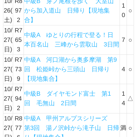
10/
R8
中級B 芽ノ尾根を歩く 大室山
1
26(
97
から加入道山 日帰り【現地集
○
0
土)
2
合】
10/
R7
中級A ゆとりの行程で登る！日
27(
65
7
○
本百名山 三峰から雲取山 3日間
日)
3
10/
R7
中級A 河口湖から奥多摩湖 第9
27(
73
回 松姫峠から三頭山 日帰り
4
○
日)
9
【現地集合】
10/
R7
中級B ダイヤモンド富士 第1
1
27(
94
△
回 毛無山 2日間
4
日)
2
10/
R8
中級A 甲州アルプスシリーズ
27(
77
第3回 湯ノ沢峠から滝子山 日帰
満
○