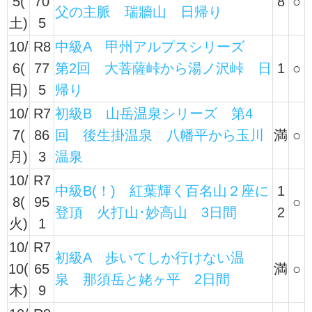
5(
70
8
○
父の主脈 瑞牆山 日帰り
土)
5
10/
R8
中級A 甲州アルプスシリーズ
6(
77
第2回 大菩薩峠から湯ノ沢峠 日
1
○
日)
5
帰り
10/
R7
初級B 山岳温泉シリーズ 第4
7(
86
回 後生掛温泉 八幡平から玉川
満
○
月)
3
温泉
10/
R7
中級B(！) 紅葉輝く百名山２座に
1
8(
95
○
登頂 火打山･妙高山 3日間
2
火)
1
10/
R7
初級A 歩いてしか行けない温
10(
65
満
○
泉 那須岳と姥ヶ平 2日間
木)
9