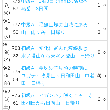
R76
中級A 2泊3日で憧れの名峰へ
7(
1
○
57
燕岳 3日間
火)
9/1
R77
中級A 毛無山塊の山域にある
1
9(
○
50
山 雨ヶ岳 日帰り
3
水)
9/1
R88
初級A 変化に富んだ稜線歩き
9(
8
○
32
水ノ塔山から東篭ノ登山 日帰り
水)
9/2
初級A 曼珠沙華見頃の時期に
R75
0(
ユガテ～物見山～日和田山～巾着
満
○
54
金)
田 日帰り
9/2
R75
初級A ヒガンバナ咲くころ 寺
1(
6
○
61
田棚田から日向山 日帰り
土)