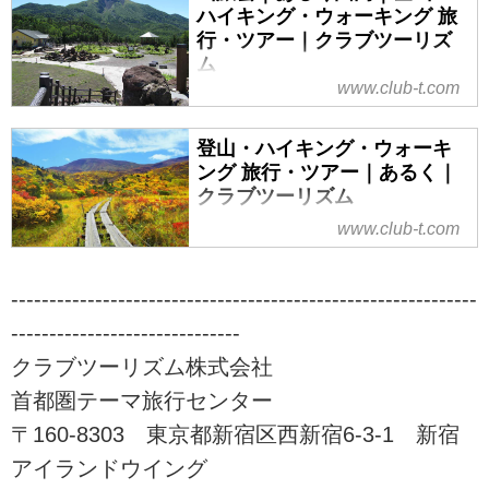
ハイキング・ウォーキング 旅
行・ツアー｜クラブツーリズ
ム
www.club-t.com
山旅会（ツアー）特集なら、クラ
ブツーリズムにおまかせ！安心で
登山・ハイキング・ウォーキ
快適な専属講師と専属添乗員が同
ング 旅行・ツアー｜あるく｜
行。入門から上級までレベル、目
クラブツーリズム
的に応じてクラス分けされた多彩
な登山ツアーをご案内！山を通じ
www.club-t.com
ウォーキング・ハイキング・登山
て生きがいづくり、仲間づくりを
旅行・ツアーならクラブツーリズ
始めませんか！？ツアーの検索・
ム。気軽に楽しめるウォーキング
-------------------------------------------------------------
ご予約も簡単。
からあこがれの名山登山まで、初
------------------------------
心者でも安心してご参加いただけ
るレベルに応じた「あるき旅」を
クラブツーリズム株式会社
ご用意しております！自然の中を
首都圏テーマ旅行センター
季節を感じる「あるく」の旅に是
〒160-8303 東京都新宿区西新宿6-3-1 新宿
非ご参加下さい。
アイランドウイング