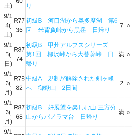
60
土)
り
9/1
R77
初級B 河口湖から奥多摩湖 第6
4(
7
○
36
回 米背負峠から黒岳 日帰り
土)
9/1
初級B 甲州アルプスシリーズ
R87
5(
第1回 柳沢峠から大菩薩峠 日
満
○
74
日)
帰り
9/1
R78
中級A 規制が解除された剣ヶ峰
6(
2
○
82
へ 御嶽山 2日間
月)
9/1
R87
初級B 好展望を楽しむ山 三方分
6(
満
○
68
山からパノラマ台 日帰り
月)
9/1