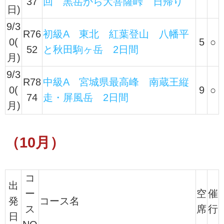
37
回 黒岳から大菩薩峠 日帰り
日)
9/3
R76
初級A 東北 紅葉登山 八幡平
0(
5
○
52
と秋田駒ヶ岳 2日間
月)
9/3
R78
中級A 宮城県最高峰 南蔵王縦
0(
9
○
74
走・屏風岳 2日間
月)
（10月）
コ
出
ー
空
催
発
コース名
ス
席
行
日