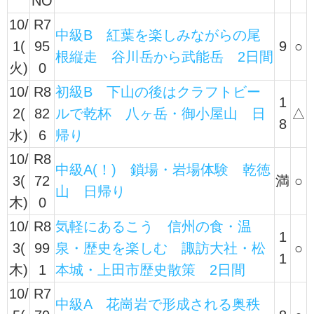
NO
10/
R7
中級B 紅葉を楽しみながらの尾
1(
95
9
○
根縦走 谷川岳から武能岳 2日間
火)
0
10/
R8
初級B 下山の後はクラフトビー
1
2(
82
ルで乾杯 八ヶ岳・御小屋山 日
△
8
水)
6
帰り
10/
R8
中級A(！) 鎖場・岩場体験 乾徳
3(
72
満
○
山 日帰り
木)
0
10/
R8
気軽にあるこう 信州の食・温
1
3(
99
泉・歴史を楽しむ 諏訪大社・松
○
1
木)
1
本城・上田市歴史散策 2日間
10/
R7
中級A 花崗岩で形成される奥秩