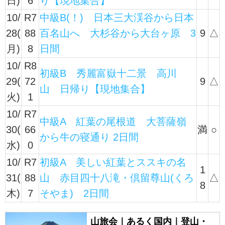
日)
6
り【現地集合】
10/
R7
中級B(！) 日本三大渓谷から日本
28(
88
百名山へ 大杉谷から大台ヶ原 3
9
△
月)
8
日間
10/
R8
初級B 秀麗富嶽十二景 高川
29(
72
9
△
山 日帰り【現地集合】
火)
1
10/
R7
中級A 紅葉の尾根道 大菩薩嶺
30(
66
満
○
から牛の寝通り 2日間
水)
0
10/
R7
初級A 美しい紅葉とススキの名
1
31(
88
山 赤目四十八滝・倶留尊山(くろ
△
8
木)
7
そやま) 2日間
山旅会｜あるく国内｜登山・