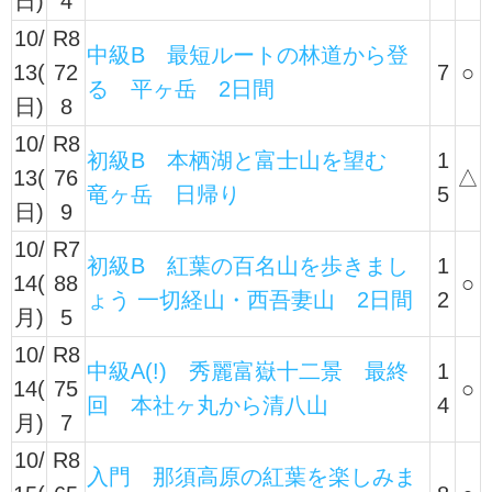
日)
4
10/
R8
中級B 最短ルートの林道から登
13(
72
7
○
る 平ヶ岳 2日間
日)
8
10/
R8
初級B 本栖湖と富士山を望む
1
13(
76
△
竜ヶ岳 日帰り
5
日)
9
10/
R7
初級B 紅葉の百名山を歩きまし
1
14(
88
○
ょう 一切経山・西吾妻山 2日間
2
月)
5
10/
R8
中級A(!) 秀麗富嶽十二景 最終
1
14(
75
○
回 本社ヶ丸から清八山
4
月)
7
10/
R8
入門 那須高原の紅葉を楽しみま