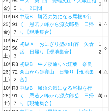
25(
94
ーズ 第1回 発端丈山・天城山縦
○
2
金)
5
走 2日間
10/
R8
中級B 勝沼の気になる尾根を行
25(
91
く 恩若ノ峰から源次郎岳 日帰
9
△
金)
7
り【現地集合】
10/
R7
初級Ａ おにぎり型の山容 矢倉
1
26(
56
○
岳 日帰り【現地集合】
2
土)
3
10/
R8
初級B 牛ノ寝通りの紅葉 奈良
26(
72
倉山から鶴寝山 日帰り【現地集
4
△
土)
2
合】
10/
R8
中級B 勝沼の気になる尾根を行
26(
91
く 恩若ノ峰から源次郎岳 日帰
満
○
土)
7
り【現地集合】