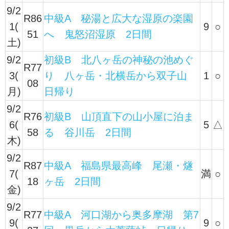
9/2
R86
中級A 秘湯と広大な湿原の楽園
1(
9
○
51
へ 鬼怒沼湿原 2日間
土)
9/2
初級B 北八ヶ岳の神秘の池めぐ
R77
3(
り 八ヶ岳・北横岳から双子山
1
○
08
月)
日帰り
9/2
R76
初級B 山頂直下の山小屋に泊ま
6(
5
△
58
る 谷川岳 2日間
木)
9/2
R87
中級A 福島県最高峰 尾瀬・燧
7(
満
○
18
ヶ岳 2日間
金)
9/2
R77
中級A 河口湖から奥多摩湖 第7
9(
9
○