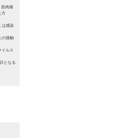
、筋肉痛
た方
くは感染
上の接触
ウイルス
日となる
。