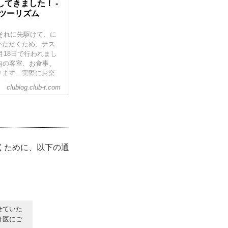
てきました！ -
ツーリズム
！それに先駆けて、に
いただくため、テス
月18日で行われまし
内の客室、お食事、
ります。実際にお楽
ますが、ぜひご覧く
clublog.club-t.com
くために、以下の通
せていた
け医にご