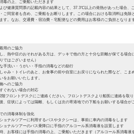
消毒の上、ご乗船いただきます
よび健康質問票の記載内容の結果として、37.3℃以上の発熱があった場合、
・ご同室者も含め、ご乗船をお断りします。この場合における取消料は免除
ます。なお、交通費・宿泊費・宅配便などの費用はお客様のご負担となりま
着用のご協力
、熱中症のおそれがある方は、デッキで他の方と十分な距離が保てる場合
りではございません）
な手洗い・うがい・手指の消毒などの励行
ゃみ・トイレのあと、お食事の前や自室にお戻りになられた際など、こま
いをお願いいたします。
施へのご協力
すぐれない場合の対応
階フロントデスクにご連絡ください。フロントデスクより船医に連絡を取り
後、症状によっては隔離、もしくは次の寄港地での下船をお願いする場合が
での消毒体制を強化
ョナルツアーに利用するバスやタクシーは、事前に車内の消毒をします
ョナルツアーのバス乗降口に手指のアルコール系消毒液を設置します
、お客様には手指の消毒の上、ご乗船いただきます（アルコール系消毒液