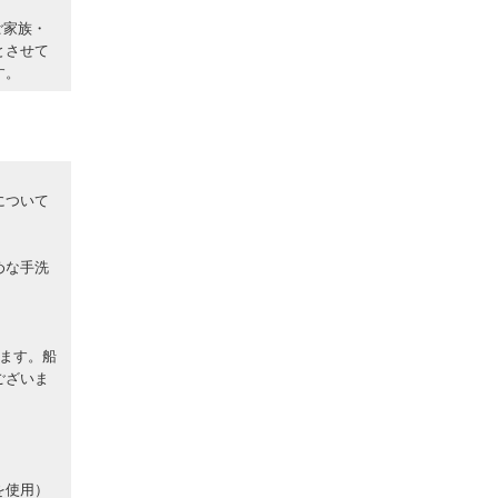
ご家族・
とさせて
す。
について
めな手洗
ます。船
ございま
を使用）