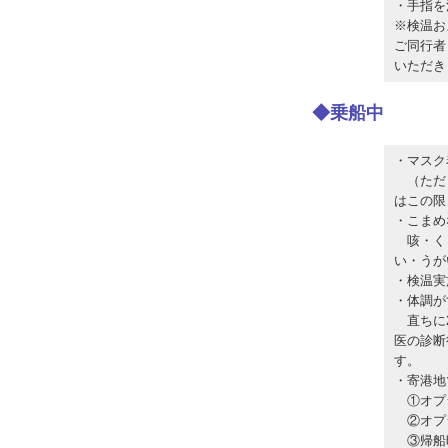
・手指を
※検温お
ご同行者
いただき
◆乗船中
・マスク
（ただし
はこの限
・こまめ
咳・くし
い・うが
・検温実
・体調が
直ちに2
医の診断
す。
・寄港地
①オプシ
②オプシ
③帰船時