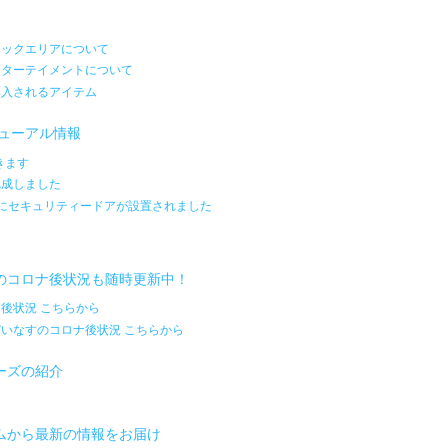
リックエリアについて
ンターテイメントについて
導入されるアイテム
ニューアル情報
できます
完成しました
にセキュリティードアが設置されました
のコロナ後状況も随時更新中！
後状況 こちらから
いなすのコロナ後状況 こちらから
ーズの紹介
ムから最新の情報をお届け