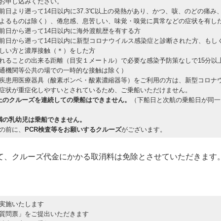
お申し込みください。
前日より遡って14日以内に37.3℃以上の発熱があり、かつ、咳、のどの痛み
よるものは除く）、倦怠感、息苦しい、味覚・嗅覚に異常などの症状を有し
前日から遡って14日以内に海外渡航歴を有する方
前日から遡って14日以内に新型コロナウイルス感染症と診断された方、もし
しい方と濃厚接触（＊）をした方
れることの出来る距離（目安１メートル）で必要な感染予防策なしで15分以
通機関等公共の場での一時的な接触は除く）
疾患用医療器具（酸素ボンベ・酸素濃縮器等）をご利用の方は、新型コロナ
症状が重症化しやすいとされているため、ご乗船いただけません。
上のクルーズを連続しての乗船はできません。
（下船日と次航の乗船日が同一
満の乳幼児は乗船できません。
の前に、
PCR検査等をお願いするクルーズ
がございます。
て、クルーズ代金にかかる取消料は免除とさせていただきます
実施いたします
質問票」をご提出いただきます