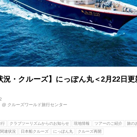
状況・クルーズ】にっぽん丸＜2月22日更
2
当
@
クルーズワールド旅行センター
旅行
クラブツーリズムからのお知らせ
現地情報
ツアーのご紹介
旅の
ナ関連状況
日本船クルーズ
にっぽん丸
クルーズ再開