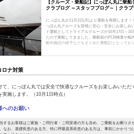
【クルーズ・乗船記】にっぽん丸に乗船し
クラブログ ～スタッフブログ～｜クラブ
にっぽん丸が11月2日(月)より運航を再開します
っぽん丸クルーズを皆様に安心・安全にお楽しみ
ト運航としてトライアルクルーズが10月17日～10
たので乗船してきました。乗船前のPCR検査や船
船内施設の様子などをまとめた乗船記となってお
しみいただくクルーズでは変更になる箇所もあり
ださい。
コロナ対策
けて、にっぽん丸では安全で快適なクルーズをお楽しみいただ
を実施します。（10月1日時点）
様へのお願い
当するお客様はご家族・ご同行者・ご同室者の方も含め、ご乗船をお断りさ
。なお、基礎疾患のある方、特に呼吸器系疾患のある方は、事前にかかりつ