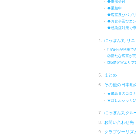
◆乗船受付
◆乗船中
◆客室及びパブ
◆お食事及びエ
◆感染症対策で
にっぽん丸 リ
①Wi-Fiが利用
②新たな客室が
③5階客室エリア
まとめ
その他の日本船
★飛鳥Ⅱのコロナ
★ぱしふぃっくび
にっぽん丸クル
お問い合わせ先
クラブツーリズ