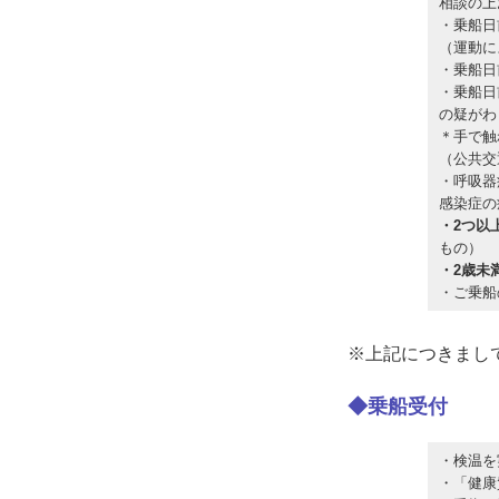
相談の上
・乗船日
（運動に
・乗船日
・乗船日
の疑がわ
＊手で触
（公共交
・呼吸器
感染症の
・2つ以
もの）
・2歳未
・ご乗船
※上記につきまし
◆乗船受付
・検温を
・「健康