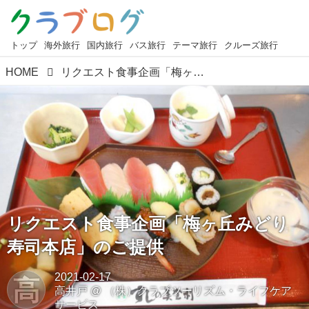
トップ
海外旅行
国内旅行
バス旅行
テーマ旅行
クルーズ旅行
HOME
リクエスト食事企画「梅ヶ丘みどり寿司本店」のご提供
リクエスト食事企画「梅ヶ丘みどり
寿司本店」のご提供
2021-02-17
高
高井戸
@
（株）クラブツーリズム・ライフケア
サービス