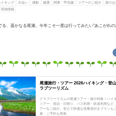
ハイキング
出会い
感動
健康
関東・甲信越
ツアーのご紹介
旅のお
現地情報
でる、遥かなる尾瀬。今年こそ一度は行ってみたい”あこがれの
尾瀬旅行・ツアー 2026ハイキング・登
ラブツーリズム
クラブツーリズムの尾瀬ツアー・旅行特集！ハイ
ツアー、宿泊・日帰り、バス利用・鉄道利用など
アーをご紹介。安心で快適な添乗員付きプランも
索・ご予約も簡単。