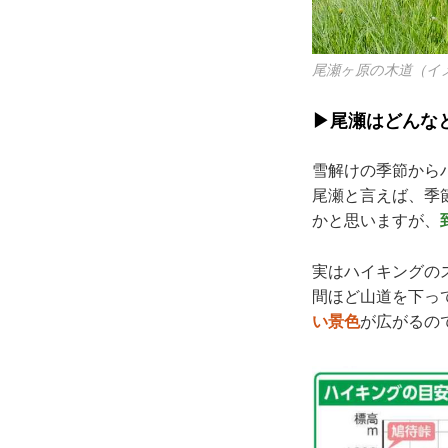
尾瀬ヶ原の木道（イ
▶尾瀬はどんな
雪解けの季節から
尾瀬と言えば、季
かと思いますが、
実はハイキングの
間ほど山道を下っ
い景色
が広がるの