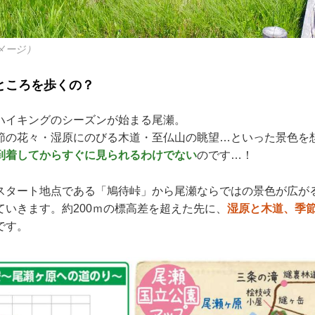
メージ）
ところを歩くの？
ハイキングのシーズンが始まる尾瀬。
節の花々・湿原にのびる木道・至仏山の眺望…といった景色を
到着してからすぐに見られるわけでない
のです…！
スタート地点である「鳩待峠」から尾瀬ならではの景色が広が
ていきます。約200ｍの標高差を超えた先に、
湿原と木道、季
です。