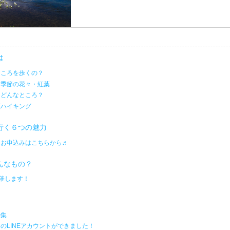
は
ところを歩くの？
る季節の花々・紅葉
はどんなところ？
瀬ハイキング
行く６つの魅力
・お申込みはこちらから♬
んなもの？
開催します！
特集
のLINEアカウントができました！