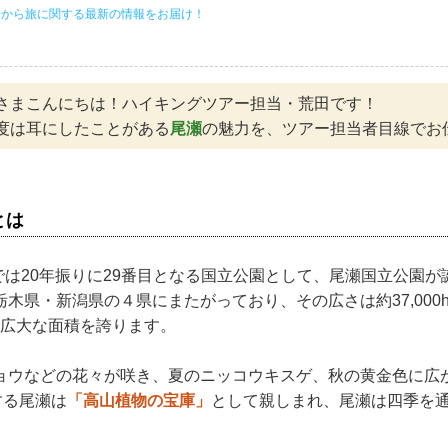
ムから旅に関する最新の情報をお届け！
さまこんにちは！ハイキングツアー担当・荒田です！
度は耳にしたことがある
尾瀬
の魅力を、ツアー担当者目線でお
とは
内では20年振りに29番目となる国立公園として、尾瀬国立公園
木県・新潟県の４県にまたがっており、その広さは約37,000
分の広大な面積を誇ります。
ョウなどの花々が咲き、夏のニッコウキスゲ、秋の黄金色に広
する尾瀬は
「高山植物の宝庫」
として親しまれ、尾瀬は四季を