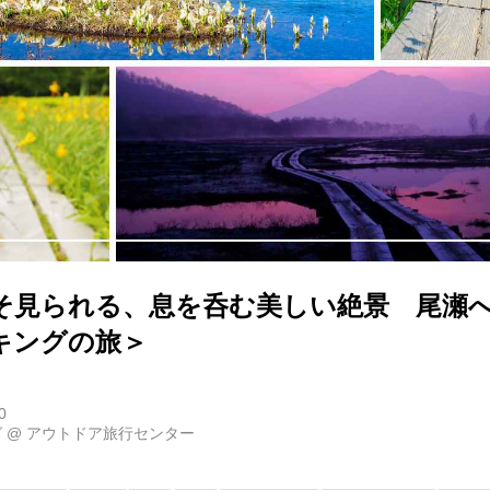
そ見られる、息を呑む美しい絶景 尾瀬
キングの旅＞
0
グ
@
アウトドア旅行センター