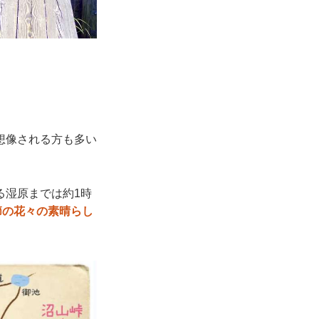
想像される方も多い
る湿原までは約1時
節の花々の素晴らし