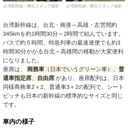
台湾新幹線／弊社スタッフ撮影
台湾新幹線／弊社スタッフ撮影
台湾新幹線は、台北・南港～高雄・左営間約
345kmを約1時間30分～2時間で結んでいます。
バスで約５時間、特急列車の最速達便でも約3
時間30分かかる台北～高雄間の移動が大変便利
になりました。
座席は、
商務車
（日本でいうグリーン車）、
普
通車指定席
、
自由席
があり、座席配列は、日本
同様商務車2＋2、普通車3＋2の配列で、シート
ピッチも日本の新幹線の標準的なサイズと同じ
です。
車内の様子