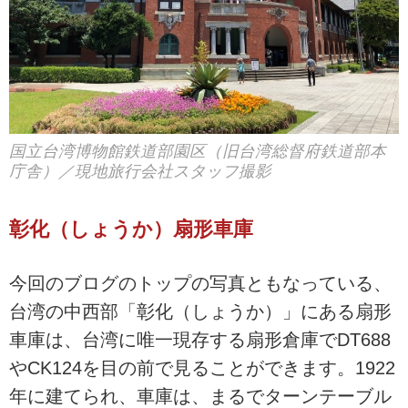
国立台湾博物館鉄道部園区（旧台湾総督府鉄道部本
庁舎）／現地旅行会社スタッフ撮影
彰化（しょうか）扇形車庫
今回のブログのトップの写真ともなっている、
台湾の中西部「彰化（しょうか）」にある扇形
車庫は、台湾に唯一現存する扇形倉庫でDT688
やCK124を目の前で見ることができます。1922
年に建てられ、車庫は、まるでターンテーブル