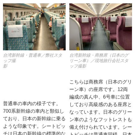
台湾新幹線・商務席（日本のグ
台湾新幹線・普通車／弊社スタ
リーン車）／現地旅行会社スタ
ッフ撮
ッフ撮影
影
こちらは商務席（日本のグリ
ーン車）の座席です。12両
編成の真ん中、6号車に位置
普通車の車内の様子です。
しており高級感のある座席と
700系新幹線の車内と類似し
なっています。日本のグリー
ており、日本の新幹線に乗る
ン車のようなフットレストも
ような印象です。シートピッ
備え付けられています。シー
チは日本の新幹線の標準的な
トピッチは普通車同様、日本