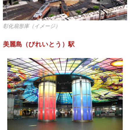
彰化扇形庫（イメージ）
美麗島（びれいとう）駅