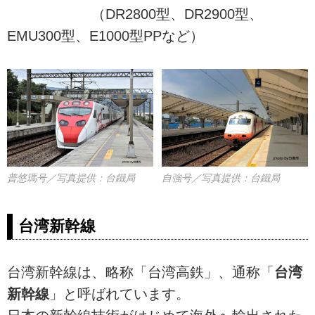
（DR2800型、DR2900型、
EMU300型、E1000型PPなど）
普悠瑪号／写真提供：台鐵局
自強号／写真提供：台鐵局
台湾新幹線
台湾新幹線は、略称「台湾高鉄」、通称「
台湾
新幹線
」と呼ばれています。