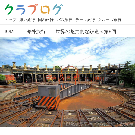
トップ
海外旅行
国内旅行
バス旅行
テーマ旅行
クルーズ旅行
HOME
海外旅行
世界の魅力的な鉄道＜第9回＞『線路はつづくよ台湾へ！日本ともゆかりの深い台湾鉄道と各地に残る鉄道遺産』【好奇心で旅する海外】
彰化扇形車庫／写真提供：台鐵局