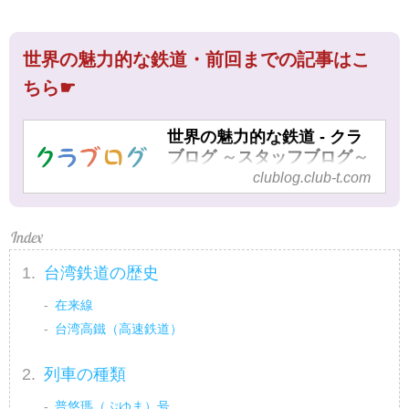
世界の魅力的な鉄道・前回までの記事はこ
ちら☛
世界の魅力的な鉄道 - クラ
ブログ ～スタッフブログ～
｜クラブツーリズム
clublog.club-t.com
世界の魅力的な鉄道 の記事一覧
- 仲間が広がる、旅が深まる。
クラブツーリズムでバスツア
ー、国内ツアー、海外ツアーへ
台湾鉄道の歴史
出かけましょう。北海道、東
在来線
北、関東、中部・北陸、近畿、
台湾高鐵（高速鉄道）
四国、九州、ヨーロッパ、アジ
ア、オセアニア、アメリカ、カ
列車の種類
ナダ、ハワイ。クラブツーリズ
ムのスタッフ、ガイド、添乗
普悠瑪（ぷゆま）号