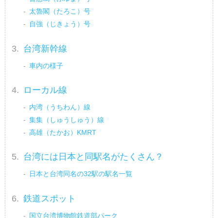
員、旅館、ホテル、そして観光
太魯閣（たろこ）号
施設の方によるブログをご覧い
自強（じきょう）号
ただけます。旅行先から？仕事
場から？スタッフ一押しのツア
台湾新幹線
ー情報から観光地の情報を発信
いたします！
車内の様子
ローカル線
内湾（うちわん）線
集集（しゅうしゅう）線
高雄（たかお）KMRT
台湾には日本と同駅名がたくさん？
日本と台湾同名の32駅の駅名一覧
鉄道スポット
国立台湾博物館鉄道部パーク