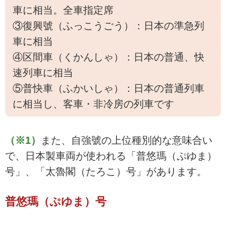
車に相当。全車指定席
③復興號（ふっこうごう）：日本の準急列
車に相当
④区間車（くかんしゃ）：日本の普通、快
速列車に相当
⑤普快車（ふかいしゃ）：日本の普通列車
に相当し、客車・非冷房の列車です
（※1）
また、自強號の上位種別的な意味合い
で、日本製車両が使われる「普悠瑪（ぷゆま）
号」、「太魯閣（たろこ）号」があります。
普悠瑪（ぷゆま）号