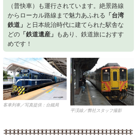
（普快車）も運行されています。絶景路線
からローカル路線まで魅力あふれる
「台湾
鉄道」
と日本統治時代に建てられた駅舎な
どの
「鉄道遺産」
もあり、鉄道旅におすす
めです！
客車列車／写真提供：台鐵局
平渓線／弊社スタッフ撮影