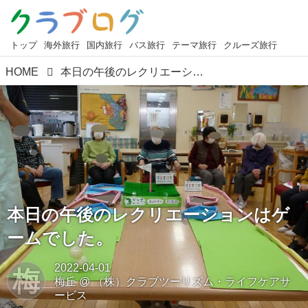
トップ
海外旅行
国内旅行
バス旅行
テーマ旅行
クルーズ旅行
HOME
本日の午後のレクリエーションはゲームでした。
本日の午後のレクリエーションはゲ
ームでした。
2022-04-01
梅
梅丘
@
（株）クラブツーリズム・ライフケアサ
ービス