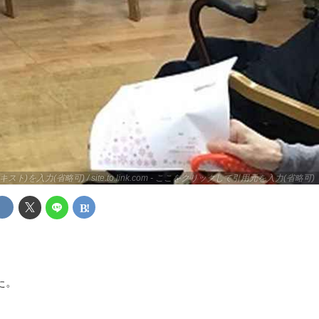
キスト)を入力(省略可) / site.to.link.com - ここをクリックして引用元を入力(省略可)
た。