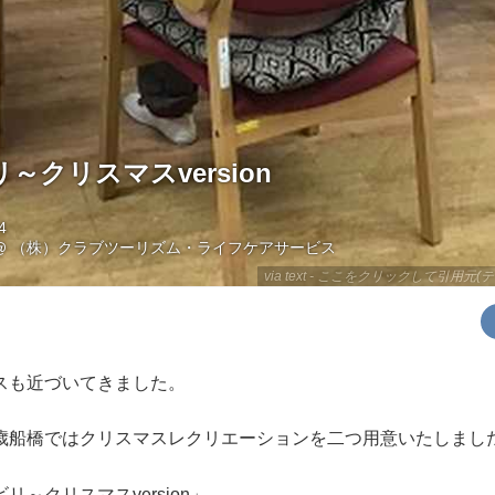
～クリスマスversion
4
@
（株）クラブツーリズム・ライフケアサービス
via text - ここをクリックして引用元(テ
スも近づいてきました。
歳船橋ではクリスマスレクリエーションを二つ用意いたしまし
～クリスマスversion」