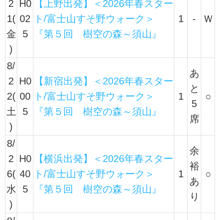
2
H0
【上野出発】＜2026年春スター
1(
02
ト/富士山すそ野ウォーク＞
1
-
Ｗ
金
5
『第５回 樹空の森～須山』
)
8/
あ
2
H0
【新宿出発】＜2026年春スター
と
2(
00
ト/富士山すそ野ウォーク＞
1
○
5
土
5
『第５回 樹空の森～須山』
席
)
8/
余
2
H0
【横浜出発】＜2026年春スター
裕
6(
40
ト/富士山すそ野ウォーク＞
1
○
あ
水
5
『第５回 樹空の森～須山』
り
)