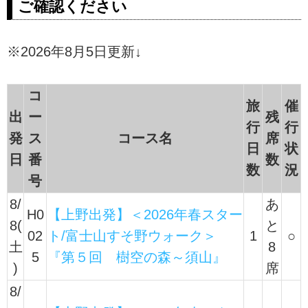
ご確認ください
※2026年8月5日更新↓
コ
旅
催
出
ー
残
行
行
発
ス
コース名
席
日
状
日
番
数
数
況
号
8/
あ
H0
【上野出発】＜2026年春スター
8(
と
02
ト/富士山すそ野ウォーク＞
1
○
土
8
5
『第５回 樹空の森～須山』
)
席
8/