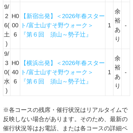
9/
余
2
H0
【新宿出発】＜2026年春スター
裕
6(
00
ト/富士山すそ野ウォーク＞
1
-
あ
土
6
『第６回 須山～勢子辻』
り
)
9/
余
3
H0
【横浜出発】＜2026年春スター
裕
0(
40
ト/富士山すそ野ウォーク＞
1
-
あ
水
6
『第６回 須山～勢子辻』
り
)
※各コースの残席・催行状況はリアルタイムで
反映しない場合があります。そのため、最新の
催行状況等はお電話、または各コースの詳細ペ