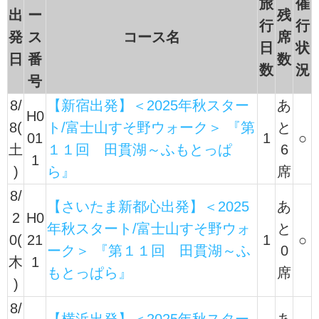
旅
催
出
ー
残
行
行
発
ス
コース名
席
日
状
日
番
数
数
況
号
8/
【新宿出発】＜2025年秋スター
あ
H0
8(
ト/富士山すそ野ウォーク＞ 『第
と
01
1
○
土
１１回 田貫湖～ふもとっぱ
6
1
)
ら』
席
8/
【さいたま新都心出発】＜2025
あ
2
H0
年秋スタート/富士山すそ野ウォ
と
0(
21
1
○
ーク＞ 『第１１回 田貫湖～ふ
0
木
1
もとっぱら』
席
)
8/