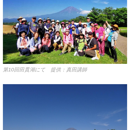
ート秋スタート・富士山すそ野ぐ
るり一周ウォーク」ツアーの
団体集合写真を掲載させていただ
きます。
※お客様には事前に掲載許可をい
ただいております、ご協力いただ
きありがとうございました
すそ野ウォークにまだご参加され
たことがない方も、これからご参
加される方も、現在参加されてい
る方も、全17回完歩達成のイメー
第10回田貫湖にて 提供：真田講師
ジが湧くお写真ですので、参考に
是非ご覧ください！
2024秋...