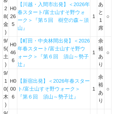
8/
【川越・入間市出発】＜2026年
あ
2
H0
春スタート/富士山すそ野ウォ
と
8(
26
1
○
ーク＞『第５回 樹空の森～須
1
金
5
山』
席
)
9/
【町田・中央林間出発】＜2026
余
H0
5(
年春スタート/富士山すそ野ウ
裕
46
1
○
土
ォーク＞『第６回 須山～勢子
あ
6
)
辻』
り
9/
余
1
H0
【新宿出発】＜2026年春スター
裕
0(
00
ト/富士山すそ野ウォーク＞
1
○
あ
木
6
『第６回 須山～勢子辻』
り
)
9/