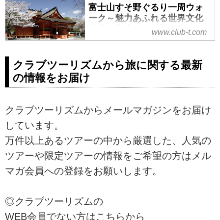
単。
富士山すそ野ぐるり一周ウォ
ーク～魅力あふれる世界文化
遺産・富士のすそ野をあるく
www.club-t.com
～│クラブツーリズム
クラブツーリズムがお届けする富
クラブツーリズムから旅に関する最新
士山すそ野ぐるり一周ウォーク～
の情報をお届け
魅力あふれる世界文化遺産・富士
のすそ野をあるく～では、富士山
すそ野ぐるり一周ウォークとは、
クラブツーリズムからメールマガジンをお届け
富士山すそ野ぐるり一周ウォーク
の見どころ（村山浅間神社、富士
しています。
山本宮浅間大社、北山本門寺、白
万件以上あるツアーの中から厳選した、人気の
糸の滝・音止めの滝、田貫湖、小
ツアーや限定ツアーの情報をご希望の方はメル
田貫湿原、陣馬の滝、朝霧高原、
青木ヶ原樹海、鳴沢氷穴、西湖い
マガ会員への登録をお願いします。
やしの里根場、北口本宮富士浅間
神社、忍野八海、山中湖花の都公
◎クラブツーリズムの
園、樹空の森、ふもとっぱら）、
富士山すそ野ぐるり一周ウォーク
WEB会員でない方はこちらから