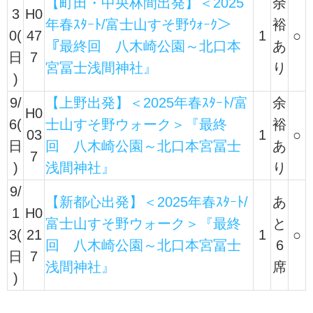
【町田・中央林間出発】＜2025
余
3
H0
年春ｽﾀｰﾄ/富士山すそ野ｳｫｰｸ＞
裕
0(
47
1
○
『最終回 八木崎公園～北口本
あ
日
7
宮冨士浅間神社』
り
)
9/
【上野出発】＜2025年春ｽﾀｰﾄ/富
余
H0
6(
士山すそ野ウォーク＞『最終
裕
03
1
○
日
回 八木崎公園～北口本宮冨士
あ
7
)
浅間神社』
り
9/
【新都心出発】＜2025年春ｽﾀｰﾄ/
あ
1
H0
富士山すそ野ウォーク＞『最終
と
3(
21
1
○
回 八木崎公園～北口本宮冨士
6
日
7
浅間神社』
席
)