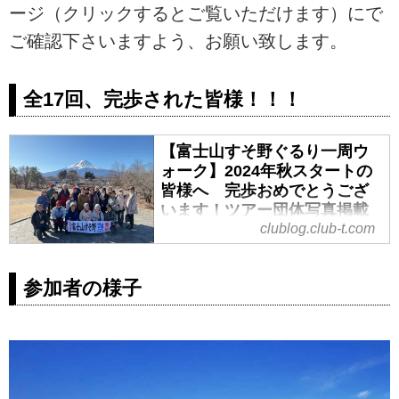
ージ（クリックするとご覧いただけます）にで
ご確認下さいますよう、お願い致します。
全17回、完歩された皆様！！！
【富士山すそ野ぐるり一周ウ
ォーク】2024年秋スタートの
皆様へ 完歩おめでとうござ
います！ツアー団体写真掲載
のご連絡 - クラブログ ～スタ
clublog.club-t.com
ッフブログ～｜クラブツーリ
ズム
参加者の様子
こんにちは！
いつも「富士山すそ野ぐるり一周
ウォーク」にご参加いただきあり
がとうございます。
こちらのページでは「2024年スタ