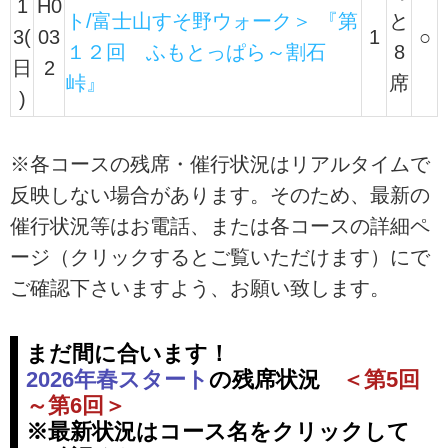
1
H0
ト/富士山すそ野ウォーク＞ 『第
と
3(
03
1
○
１２回 ふもとっぱら～割石
8
日
2
峠』
席
)
※各コースの残席・催行状況はリアルタイムで
反映しない場合があります。そのため、最新の
催行状況等はお電話、または各コースの詳細ペ
ージ（クリックするとご覧いただけます）にで
ご確認下さいますよう、お願い致します。
まだ間に合います！
2026年春スタート
の残席状況
＜第5回
～第6回＞
※最新状況はコース名をクリックして