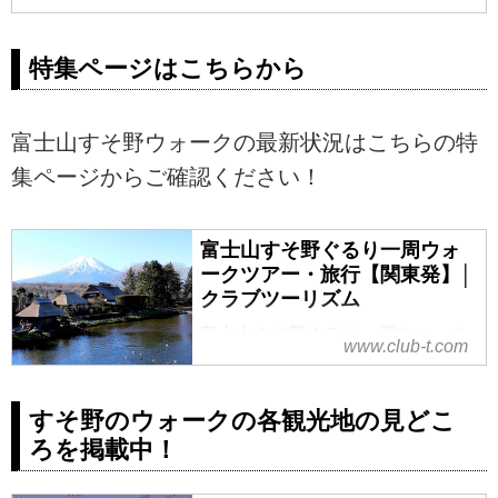
特集ページはこちらから
富士山すそ野ウォークの最新状況はこちらの特
集ページからご確認ください！
富士山すそ野ぐるり一周ウォ
ークツアー・旅行【関東発】│
クラブツーリズム
富士山すそ野ぐるり一周ウォーク
www.club-t.com
ツアー・旅行なら、クラブツーリ
ズム！専属講師同行だから安心で
快適。360度のさまざまな角度か
すそ野のウォークの各観光地の見どこ
ら富士山を仰ぎ見ながら完歩しま
ろを掲載中！
せんか！？世界文化遺産の富士
山。ツアーの検索・ご予約も簡