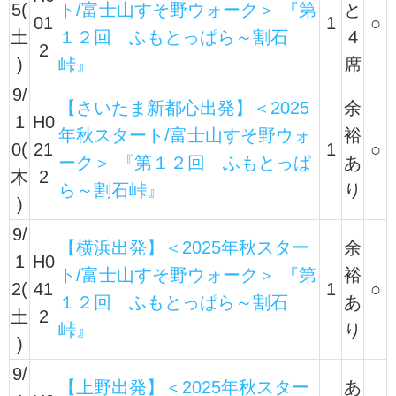
5(
ト/富士山すそ野ウォーク＞ 『第
と
01
1
○
土
１２回 ふもとっぱら～割石
4
2
)
峠』
席
9/
【さいたま新都心出発】＜2025
余
1
H0
年秋スタート/富士山すそ野ウォ
裕
0(
21
1
○
ーク＞ 『第１２回 ふもとっぱ
あ
木
2
ら～割石峠』
り
)
9/
【横浜出発】＜2025年秋スター
余
1
H0
ト/富士山すそ野ウォーク＞ 『第
裕
2(
41
1
○
１２回 ふもとっぱら～割石
あ
土
2
峠』
り
)
9/
【上野出発】＜2025年秋スター
あ