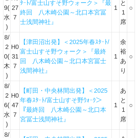
ﾀｰﾄ/富士山すそ野ウォーク＞『最
と
9(
27
1
○
終回 八木崎公園～北口本宮冨
1
水
7
士浅間神社』
席
)
8/
【津田沼出発】＜2025年春ｽﾀｰﾄ/
余
2
H0
富士山すそ野ウォーク＞『最終
裕
0(
31
1
○
回 八木崎公園～北口本宮冨士
あ
木
7
浅間神社』
り
)
8/
【町田・中央林間出発】＜2025
あ
2
H0
年春ｽﾀｰﾄ/富士山すそ野ｳｫｰｸ＞
と
6(
47
1
○
『最終回 八木崎公園～北口本
1
水
7
宮冨士浅間神社』
席
)
8/