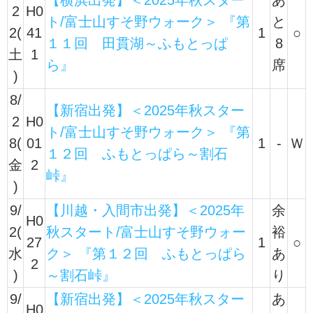
【横浜出発】＜2025年秋スター
あ
2
H0
ト/富士山すそ野ウォーク＞ 『第
と
2(
41
1
○
１１回 田貫湖～ふもとっぱ
8
土
1
ら』
席
)
8/
【新宿出発】＜2025年秋スター
2
H0
ト/富士山すそ野ウォーク＞ 『第
8(
01
1
-
Ｗ
１２回 ふもとっぱら～割石
金
2
峠』
)
9/
【川越・入間市出発】＜2025年
余
H0
2(
秋スタート/富士山すそ野ウォー
裕
27
1
○
水
ク＞ 『第１２回 ふもとっぱら
あ
2
)
～割石峠』
り
9/
【新宿出発】＜2025年秋スター
あ
H0