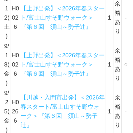
余
1
H0
【上野出発】＜2026年春スター
裕
2(
02
ト/富士山すそ野ウォーク＞
1
-
あ
土
6
『第６回 須山～勢子辻』
り
)
9/
余
1
H0
【上野出発】＜2026年春スター
裕
8(
02
ト/富士山すそ野ウォーク＞
1
○
あ
金
6
『第６回 須山～勢子辻』
り
)
9/
【川越・入間市出発】＜2026年
余
2
H0
春スタート/富士山すそ野ウォ
裕
5(
26
1
-
ーク＞『第６回 須山～勢子
あ
金
6
辻』
り
)