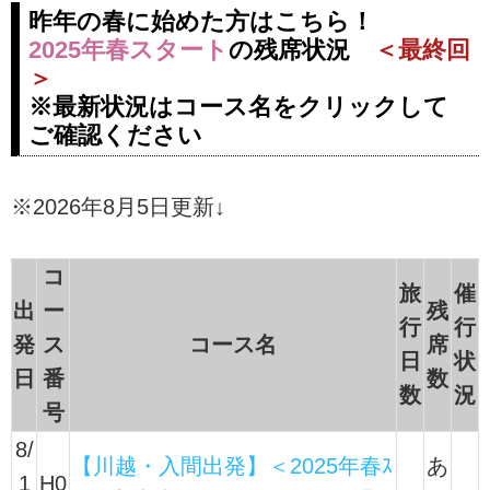
富士山すそ野ぐるり一周ウォー
昨年の春に始めた方はこちら！
ク・ウォーキング！富士山に精通
2025年春スタート
の残席状況
＜最終回
した現地案内人同行だから安心で
＞
快適。世界文化遺産・富士山のす
※最新状況はコース名をクリックして
そ野をウォーキングして、360度
ご確認ください
さまざまな景色を堪能します。楽
しみながら完歩を目指しましょ
う！ツアーの検索・ご予約も簡
※2026年8月5日更新↓
単。
コ
旅
催
出
ー
残
行
行
発
ス
コース名
席
日
状
日
番
数
数
況
号
8/
【川越・入間出発】＜2025年春ｽ
あ
1
H0