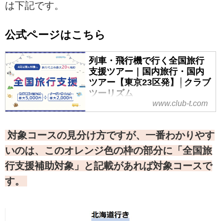
は下記です。
公式ページはこちら
列車・飛行機で行く全国旅行
支援ツアー｜国内旅行・国内
ツアー【東京23区発】│クラブ
ツーリズム
www.club-t.com
クラブツーリズムの「全国旅行支
援ツアー」情報！全国を対象とし
た観光需要喚起策の実施について
対象コースの見分け方ですが、一番わかりやす
最新情報を掲載中！東京23区発の
いのは、このオレンジ色の枠の部分に「全国旅
列車・飛行機で行く「全国旅行支
行支援補助対象」と記載があれば対象コースで
援ツアー」情報ならクラブツーリ
ズム！
す。