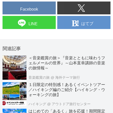
全国旅行支援の対象地域となる都
道府県が日増しに増えています。
Facebook
現在クラブツーリズムで対象とな
っている（又は対象となる予定）
はてブ
LINE
の都道府県は水色の部分
割引の対象となる出発日が、都道
府県によって異なるので、気を付
けよう。
関連記事
＜4月1日出発以降から割引対象＞
山口県、北海道、千葉県、青森
＜音楽鑑賞の旅＞『音楽とともに味わうフ
県、石川県
ェルメールの世界』～山本直幸講師の音楽
＜4...
の旅情報～
音楽鑑賞の旅
@ 海外テーマ旅行
１日限定の特別感！あるくイベントツアー
／ハイキング編のご紹介【ハイキング・ウ
ォーキングの旅】
ハイキング
@ アウトドア旅行センター
はじめての「あるく」旅を応援！期間限定