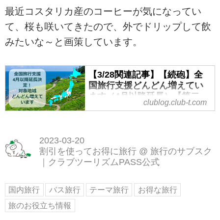
最近コスタリカ産のコーヒーが気になってい
て、桜も咲いてきたので、外でドリップして飲
みたいな～と画策しています。
【3/28関連記事】【続砲】全
国旅行支援どんどん増えてい
ます（4月以降延長）【第二
clublog.club-t.com
報】 - クラブログ ～スタッフ
ブログ～｜クラブツーリズム
この記事を読んで分かること
2023-03-20
・全国旅行支援の対象地域がどん
割引を使ってお得に旅行
@
旅行のサブスク
どん増えています。
｜クラブツーリズムPASS公式
・地域によっては4/10～や4/17出
発以降になる。
・新聞には、間際で全国旅行支援
国内旅行
バス旅行
テーマ旅行
お得な旅行
対象のコースが載っている場合が
旅のお役立ち情報
ある。