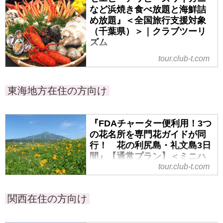
公園と絶景ローカル列車！春の美
など浜焼き食べ放題と海鮮詰
しきひがし北海道 絶景紀行3日
め放題』＜全国旅行支援対象
間』の紹介をしています。ツア
（千葉県）＞｜クラブツーリ
ー・旅行のお申込ならクラブツー
ズム
リズム。
『うれしい２食付！房総でイセエ
tour.club-t.com
ビ・アワビ・ズワイガニなど浜焼
き食べ放題と海鮮詰め放題』＜全
東海地方在住の方向け
国旅行支援対象（千葉県）＞の紹
介をしています。ツアー・旅行の
お申込ならクラブツーリズム。
『FDAチャーター便利用！3つ
の花名所を専門花ガイドが同
行！ 花の利尻島・礼文島3日
間』【通常プラン】＜ミニハ
イキング＞｜クラブツーリズ
tour.club-t.com
ム
『FDAチャーター便利用！3つの花
関西在住の方向け
名所を専門花ガイドが同行！ 花
の利尻島・礼文島3日間』【通常プ