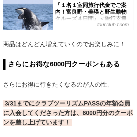
ラン】＜ミニハイキング＞の紹介
『１名１室同旅行代金でご案
をしています。ツアー・旅行のお
内！富良野・美瑛と野生動物
申込ならクラブツーリズム。
クルーズ４日間』＜旅行支援
tour.club-t.com
対象コース＞｜クラブツーリ
ズム
『１名１室同旅行代金でご案内！
商品はどんどん増えていくのでお楽しみに！
富良野・美瑛と野生動物クルーズ
４日間』＜旅行支援対象コース＞
の紹介をしています。ツアー・旅
さらにお得な6000円クーポンもある
行のお申込ならクラブツーリズ
ム。
さらにお得に行きたくなるのが人の性。
3/31までにクラブツーリズムPASSの年額会員
に入会してくださった方は、6000円分のクーポ
ンを差し上げています！