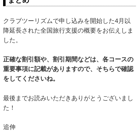
まとめ
くツアーに参加する方法をご紹介
｜2023年4月以降全国旅行支援が
延長される予定｜ツアーの安さと
クラブツーリズムで申し込みを開始した4月以
自由行動を両立したツアーで、
降延長された全国旅行支援の概要をお伝えしま
「安く」「自由に」でかけよう
した。
正確な割引額や、割引期間などは、各コースの
重要事項に記載がありますので、そちらで確認
をしてくださいね。
最後までお読みいただきありがとうございまし
た！
追伸