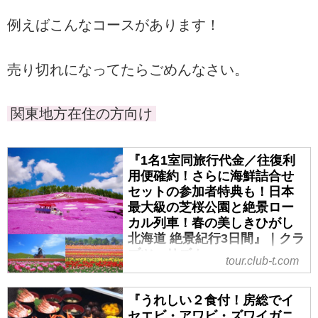
例えばこんなコースがあります！
売り切れになってたらごめんなさい。
関東地方在住の方向け
『1名1室同旅行代金／往復利
用便確約！さらに海鮮詰合せ
セットの参加者特典も！日本
最大級の芝桜公園と絶景ロー
カル列車！春の美しきひがし
北海道 絶景紀行3日間』｜クラ
ブツーリズム
tour.club-t.com
『1名1室同旅行代金／往復利用便
確約！さらに海鮮詰合せセットの
『うれしい２食付！房総でイ
参加者特典も！日本最大級の芝桜
セエビ・アワビ・ズワイガニ