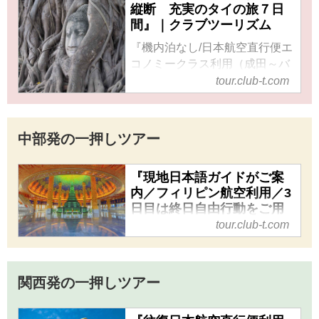
縦断 充実のタイの旅７日
間』｜クラブツーリズム
『機内泊なし/日本航空直行便エ
コノミークラス利用（成田～バ
ンコク間）/南北縦断 充実のタ
tour.club-t.com
イの旅７日間』の紹介をしてい
ます。ツアー・旅行のお申込な
らクラブツーリズム。
中部発の一押しツアー
『現地日本語ガイドがご案
内／フィリピン航空利用／3
日目は終日自由行動をご用
意！気軽にバンコクと世界
tour.club-t.com
遺産アユタヤ5日間』｜クラ
ブツーリズム
『現地日本語ガイドがご案内／
関西発の一押しツアー
フィリピン航空利用／3日目は
終日自由行動をご用意！気軽に