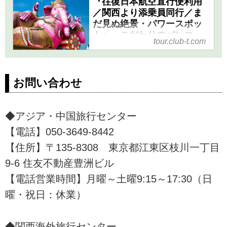
『往復日本航空直行便利用
バンコクと世界遺産アユタヤ5
／関西より添乗員同行／ま
日間』の紹介をしています。ツ
だ見ぬ絶景・パワースポッ
アー・旅行のお申込ならクラブ
トへ こだわりのバンコ
ツーリズム。
tour.club-t.com
ク・アユタヤ ６日間』｜ク
ラブツーリズム
『往復日本航空直行便利用／関
お問い合わせ
西より添乗員同行／まだ見ぬ絶
景・パワースポットへ こだわ
りのバンコク・アユタヤ ６日
◆アジア・中国旅行センター
間』の紹介をしています。ツア
【電話】050-3649-8442
ー・旅行のお申込ならクラブツ
ーリズム。
【住所】〒135-8308 東京都江東区枝川一丁目
9-6 住友不動産豊洲ビル
【電話営業時間】月曜～土曜9:15～17:30（日
曜・祝日：休業）
◆関西海外旅行センター