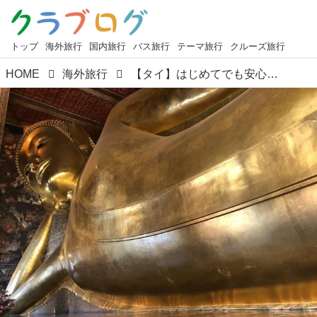
トップ
海外旅行
国内旅行
バス旅行
テーマ旅行
クルーズ旅行
HOME
海外旅行
【タイ】はじめてでも安心！「TDAC（デジタルアライバルカード）」の登録方法を徹底ガイド！