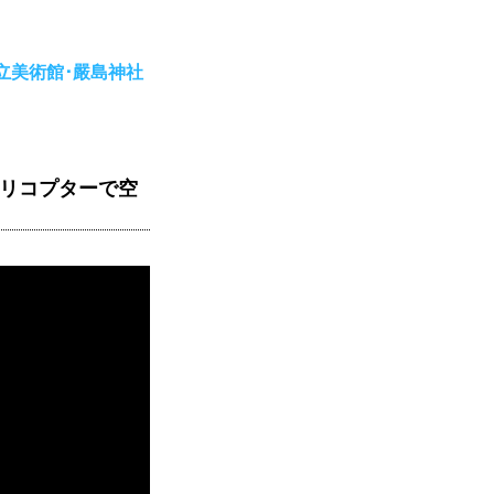
立美術館･嚴島神社
ヘリコプターで空