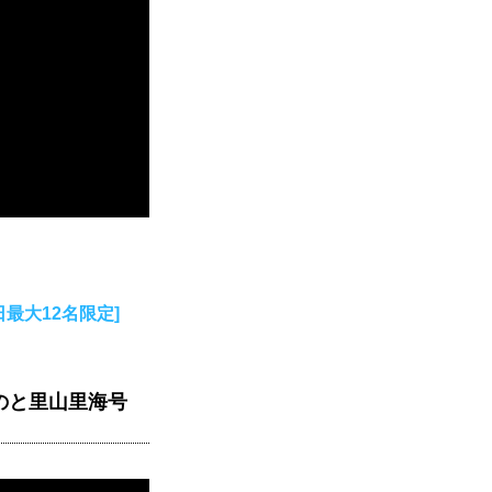
最大12名限定]
のと里山里海号