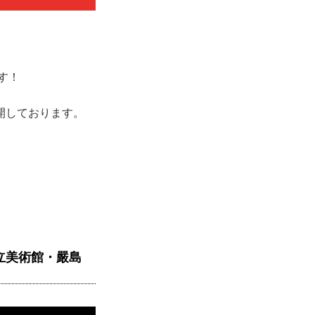
す！
公開しております。
立美術館・嚴島