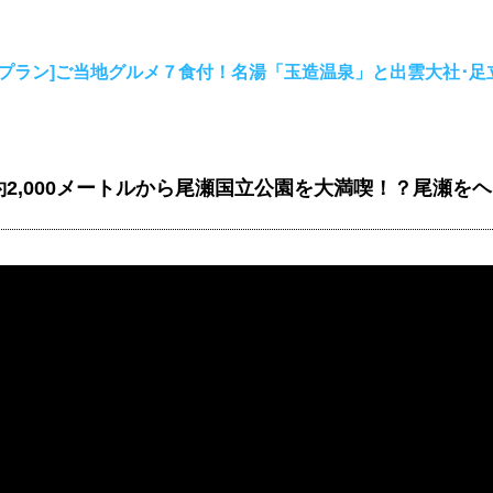
ルプラン]ご当地グルメ７食付！名湯「玉造温泉」と出雲大社･足
2,000メートルから尾瀬国立公園を大満喫！？尾瀬を