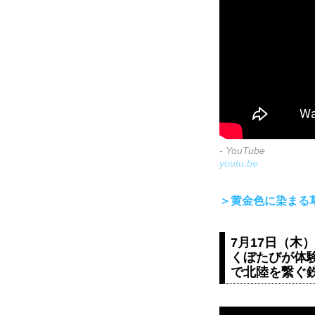
- YouTube
youtu.be
＞黄金色に染まる草
7月17日（木）
くぼたびが体
で北陸を繋ぐ