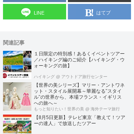
はてブ
LINE
関連記事
１日限定の特別感！あるくイベントツアー
／ハイキング編のご紹介【ハイキング・ウ
ォーキングの旅】
ハイキング
@ アウトドア旅行センター
【世界の美シリーズ】マリー・アントワネ
ット・スタイル展開幕～華麗なる"スタイ
ル"の世界から、本場フランス・イギリス
への旅へ～
もっと知りたい！世界の美
@ 海外テーマ旅行
【8月5日更新】テレビ東京「教えて！ツア
ーの達人」で放送したツアー