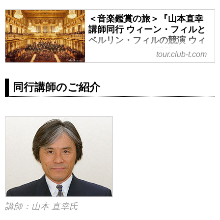
＜音楽鑑賞の旅＞『山本直幸
講師同行 ウィーン・フィルと
ベルリン・フィルの競演 ウィ
ーン・ベルリン6日間』｜クラ
tour.club-t.com
ブツーリズム
＜音楽鑑賞の旅＞『山本直幸講師
同行講師のご紹介
同行 ウィーン・フィルとベルリ
ン・フィルの競演 ウィーン・ベル
リン6日間』の紹介をしています。
ツアー・旅行のお申込ならクラブ
ツーリズム。
講師：山本 直幸氏