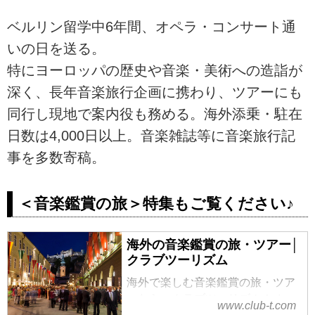
ベルリン留学中6年間、オペラ・コンサート通
いの日を送る。
特にヨーロッパの歴史や音楽・美術への造詣が
深く、長年音楽旅行企画に携わり、ツアーにも
同行し現地で案内役も務める。海外添乗・駐在
日数は4,000日以上。音楽雑誌等に音楽旅行記
事を多数寄稿。
＜音楽鑑賞の旅＞特集もご覧ください♪
海外の音楽鑑賞の旅・ツアー│
クラブツーリズム
海外で楽しむ音楽鑑賞の旅・ツア
ーなら、クラブツーリズム！オー
www.club-t.com
ケストラ、イベント、クラシッ