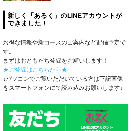
ログ～｜クラブツーリズム
花々は、訪れる季節ごとに表情を
グルの奥に潜む聖なる泉の静寂な
レネーを歩くからこそ出会える雄
変え、旅人の心をそっと掴んで離
ど、現地に立った者だけが感じら
アメリカ西部の絶景を歩いてめぐ
大な絶景や、多彩な高山植物との
新しく「あるく」のLINEアカウントが
しません。
れる「息づかい」を人生の豊かさ
る人気コース、〈登山入門〉『ア
出会いといった魅力を解説。初心
できました！
そして夜が訪れると——そこに
を知る世代の皆さま...
メリカ国立公園グランドサーク
者向けの8日間コースと経験者向け
は、言葉を失うほどの星空。都会
ル・ヨセミテ国立公園絶景ハイキ
の10日間コース、それぞれの違い
では決して見られない“漆黒のキャ
ング11日間』の魅力をまとめまし
も分かりやすく比較しています。
お得な情報や新コースのご案内など配信予定で
ンバスにまぶした光の粒”が、頭上
た。多彩な国立公園を“歩いて”味わ
いっぱいに広がります。天の川が
す。
う旅のポイントを、写真とともに
くっきりと帯を
ご紹介します。
まずはおともだち登録をお願いします！
描...https://clublog.club-
★ご登録はこちらから★
t.com/_ct/17804330
↓パソコンでご覧いただいている方は下記画像
をスマートフォンにて読み込みお願いします↓