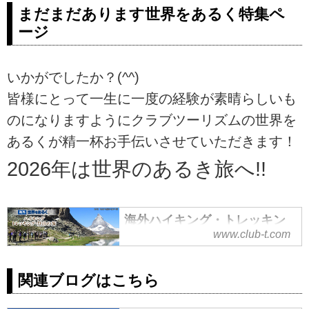
まだまだあります世界をあるく特集ペ
く」スタッフです。
長かった行動自粛も明け、海外ツ
ージ
アーが本格始動いたしました。
しばらく海外旅行を自粛されてい
た方、たくさんいらっしゃるので
いかがでしたか？(^^)
はないでしょうか…！？
皆様にとって一生に一度の経験が素晴らしいも
海外旅行好きの私スタッフもその
のになりますようにクラブツーリズムの世界を
一人です。
先日に、「エベレスト遊覧飛行と
あるくが精一杯お手伝いさせていただきます！
ヒマラヤ絶景展望ハイキング」の
2026年は世界のあるき旅へ!!
ツアーに実際にスタッフ2名が添乗
員として同行したので、「添乗員
旅行記」としてご紹介させていた
だきます♪
海外ハイキング・トレッキン
www.club-t.com
グ・登山ツアー│世界をあるく
世界最高峰エベレストを仰ぐ国 ネ
│クラブツーリズム
パール
インドと中国の間にある国で、首
クラブツーリズムの【世界をある
関連ブログはこちら
都はカトマンズ。
く】海外ハイキング・トレッキン
世界最...
グ・登山の旅・ツアー特集！海外