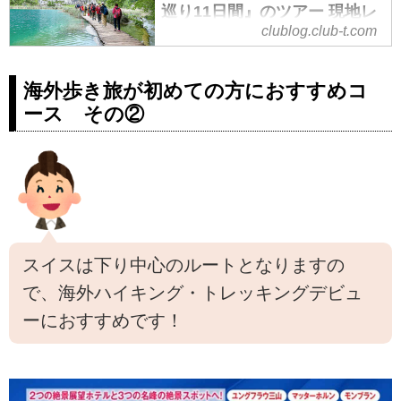
ー・旅行のお申込ならクラブツー
巡り11日間』のツアー 現地レ
リズム。
ポート【世界をあるく】 - クラ
clublog.club-t.com
ブログ ～スタッフブログ～｜
クラブツーリズム
海外歩き旅が初めての方におすすめコ
はじめに
ース その②
皆さんこんにちは！「世界をある
く」担当の中田です。
本日は昨年5月に催行されたクロア
チア・スロベニアのハイキングツ
アーのレポートに基づき、下記の
コース番号：E8796というコース
を紹介させていただきます！
スイスは下り中心のルートとなりますの
本年度のツアーは昨年のお客様の
お声をもとに10日間から11日間に
で、海外ハイキング・トレッキングデビュ
パワーアップしております。
ーにおすすめです！
＜登山入門＞『連泊でめぐるクロ
アチア・スロベニア ”決定版”じっ
くり！たっぷり！絶景巡り11日
間』7つの大自然絶景ルート／1グ