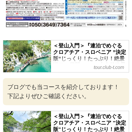
＜登山入門＞『連泊でめぐる
クロアチア・スロベニア ”決定
版”じっくり！たっぷり！絶景
巡り11日間』7つの大自然絶景
tour.club-t.com
ルート／1グループ最大22名／
宿泊立地に注目！｜クラブツ
ーリズム
ブログでも当コースを紹介しております！
＜登山入門＞『連泊でめぐるクロ
下記よりぜひご確認ください。
アチア・スロベニア ”決定版”じっ
くり！たっぷり！絶景巡り11日
間』7つの大自然絶景ルート／1グ
＜登山入門＞『連泊でめぐる
ループ最大22名／宿泊立地に注
クロアチア・スロベニア "決定
目！の紹介をしています。ツア
版"じっくり！たっぷり！絶景