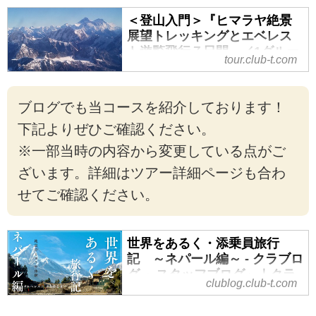
＜登山入門＞『ヒマラヤ絶景
展望トレッキングとエベレス
ト遊覧飛行７日間』／1グルー
tour.club-t.com
プ最大20名様／4泊デラックス
クラスのホテルと3つの絶景展
望ホテルに宿泊｜クラブツー
ブログでも当コースを紹介しております！
リズム
下記よりぜひご確認ください。
＜登山入門＞『ヒマラヤ絶景展望
※一部当時の内容から変更している点がご
トレッキングとエベレスト遊覧飛
行７日間』／1グループ最大20名
ざいます。詳細はツアー詳細ページも合わ
様／4泊デラックスクラスのホテル
せてご確認ください。
と3つの絶景展望ホテルに宿泊の紹
介をしています。ツアー・旅行の
お申込ならクラブツーリズム。
世界をあるく・添乗員旅行
記 ～ネパール編～ - クラブロ
グ ～スタッフブログ～｜クラ
clublog.club-t.com
ブツーリズム
皆さんこんにちは。「世界をある