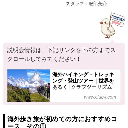
スタッフ：服部亮介
説明会情報は、下記リンクを下の方までス
クロールしてみてください！
海外ハイキング・トレッキ
ング・登山ツアー｜世界を
あるく│クラブツーリズム
クラブツーリズムの【世界をあ
www.club-t.com
るく】海外ハイキング・トレッ
キング・登山の旅・ツアー特
集！海外の雄大な山々を一緒に
海外歩き旅が初めての方におすすめコ
歩いてみませんか？気軽なハイ
ース その①