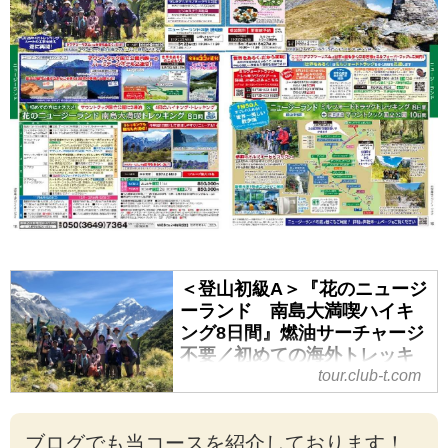
間』２つの絶景展望ホテル とユン
グフラウ三山・マッターホルン・
モ...
＜登山初級A＞『花のニュージ
ーランド 南島大満喫ハイキ
ング8日間』燃油サーチャージ
不要／初めての海外トレッキ
ングにおすすめ/｜クラブツー
tour.club-t.com
リズム
＜登山初級A＞『花のニュージー
ブログでも当コースを紹介しております！