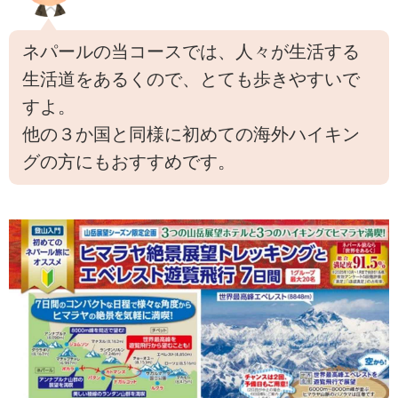
の雄大な山々を一緒に歩いてみま
せんか？気軽なハイキングから、
ネパールの当コースでは、人々が生活する
山小屋泊まりの本格的トレッキン
生活道をあるくので、とても歩きやすいで
グまで多数のプランをご用意して
おります。
すよ。
www.club-t.com
他の３か国と同様に初めての海外ハイキン
はじめに
グの方にもおすすめです。
皆さんこんにちは！世界をあるく
コース担当の中沢です。今月、私
が添乗へ行ったニュージーランド
のコース紹介をさせていただきま
す！
ニュージーランドの基本情報
ニュ...