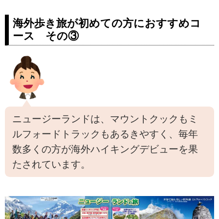
モンブランの名峰絶景スポット
ト【世界をあるく】 - クラブロ
へ！の紹介をしています。ツア
グ ～スタッフブログ～｜クラ
海外歩き旅が初めての方におすすめコ
ー・旅行のお申込ならクラブツー
ブツーリズム
リズム。
ース その③
はじめに
皆さんこんにちは！「世界をある
く」担当の中田です。
本日は昨年７月に催行されたスイ
スのハイキングツアーのレポート
に基づき、下記のコース番号：
E8782というコースを紹介させて
ニュージーランドは、マウントクックもミ
いただきます！
ルフォードトラックもあるきやすく、毎年
＜登山初級A＞『はじめてのスイ
スアルプストレッキング１０日
数多くの方が海外ハイキングデビューを果
間』２つの絶景展望ホテル とユン
たされています。
グフラウ三山・マッターホルン・
モンブランの名峰絶景スポット
へ！｜クラブツーリズム
＜登山初級A＞『はじめてのスイ
スアルプストレッキング１０日