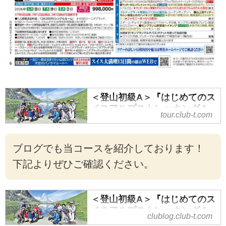
＜登山初級A＞『はじめてのス
イスアルプストレッキング１
tour.club-t.com
０日間』２つの絶景展望ホテ
ル とユングフラウ三山・マッ
ターホルン・モンブランの名
ブログでも当コースを紹介しております！
峰絶景スポットへ！｜クラブ
下記よりぜひご確認ください。
ツーリズム
＜登山初級A＞『はじめてのスイ
スアルプストレッキング１０日
＜登山初級A＞『はじめてのス
間』２つの絶景展望ホテル とユン
イスアルプストレッキング１
グフラウ三山・マッターホルン・
clublog.club-t.com
０日間』のツアー 現地レポー