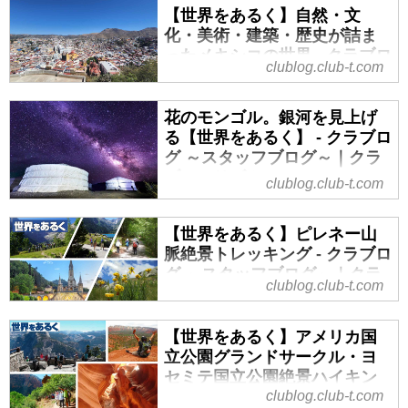
【世界をあるく】自然・文
の雄大な山々を一緒に歩いてみま
化・美術・建築・歴史が詰ま
せんか？気軽なハイキングから、
ったメキシコの世界 - クラブロ
山小屋泊まりの本格的トレッキン
clublog.club-t.com
グ ～スタッフブログ～｜クラ
グまで多数のプランをご用意して
ブツーリズム
おります。
花のモンゴル。銀河を見上げ
メキシコの奥深い魅力に触れる、
る【世界をあるく】 - クラブロ
大人の特別な旅の記録へ。
グ ～スタッフブログ～｜クラ
「メキシコ」と聞くと、どんな情
ブツーリズム
clublog.club-t.com
景を思い浮かべるでしょうか？
果てしない草原に咲く花、満天の
燃えるような太陽、極彩色の街並
星。五感がよろこぶモンゴルへ
み、あるいは教科書で見た謎めい
【世界をあるく】ピレネー山
——
た巨大遺跡。
脈絶景トレッキング - クラブロ
モンゴルという国を思い浮かべる
今回お届けするのは、そんな想像
グ ～スタッフブログ～｜クラ
clublog.club-t.com
と、まず広がるのは地平線まで続
を遥かに超える、歴史と色彩が織
ブツーリズム
く大草原。
りなす11日間の「美と神秘」の探
フランスとスペインにまたがるピ
風が流れるたび、黄色や紫の可憐
検記をツアー担当の大川内が目で
【世界をあるく】アメリカ国
レネー山脈でのトレッキングツア
な野の花が一斉に揺れ、まるで大
見て、感じて、体験したままにお
立公園グランドサークル・ヨ
ーをご紹介します。この記事で
地そのものが息づいているようで
伝えします。
セミテ国立公園絶景ハイキン
は、花の宝庫ソルテニー谷、世界
す。春から夏にかけて咲き誇る
clublog.club-t.com
グ - クラブログ ～スタッフブ
標高の高い古都の空気感、ジャン
遺産のガヴァルニー圏谷など、ピ