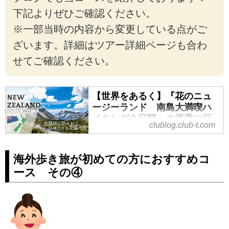
ランド 南島大満喫ハイキング8日
下記よりぜひご確認ください。
間』燃油サーチャージ不要／初め
ての海外トレッキングにおすすめ/
※一部当時の内容から変更している点がご
の紹介をしています。ツアー・旅
ざいます。詳細はツアー詳細ページも合わ
行のお申込ならクラブツーリズ
せてご確認ください。
ム。
【世界をあるく】『花のニュ
ージーランド 南島大満喫ハ
イキング９日間』の添乗に行
clublog.club-t.com
ってきました！ - クラブログ
～スタッフブログ～｜クラブ
ツーリズム
海外歩き旅が初めての方におすすめコ
海外ハイキング・トレッキング・
ース その④
登山ツアー│世界をあるく│クラブ
ツーリズム
クラブツーリズムの【世界をある
く】海外ハイキング・トレッキン
グ・登山の旅・ツアー特集！海外