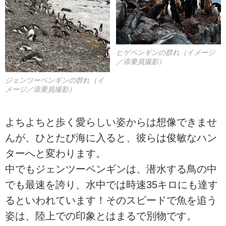
ヒゲペンギンの群れ（イメージ
／添乗員撮影）
ジェンツーペンギンの群れ（イ
メージ／添乗員撮影）
よちよちと歩く愛らしい姿からは想像できませ
んが、ひとたび海に入ると、彼らは俊敏なハン
ターへと変わります。
中でもジェンツーペンギンは、潜水する鳥の中
でも最速を誇り、水中では時速35キロにも達す
るといわれています！そのスピードで魚を追う
姿は、陸上での印象とはまるで別物です。