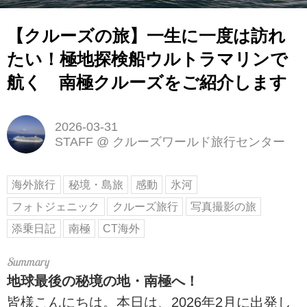
【クルーズの旅】一生に一度は訪れ
たい！極地探検船ウルトラマリンで
航く 南極クルーズをご紹介します
2026-03-31
STAFF
@
クルーズワールド旅行センター
海外旅行
秘境・島旅
感動
氷河
フォトジェニック
クルーズ旅行
写真撮影の旅
添乗日記
南極
CT海外
地球最後の秘境の地・南極へ！
皆様こんにちは。本日は、2026年2月に出発し