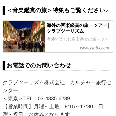
スタッフブログ～｜クラブツ
ーリズム
＜音楽鑑賞の旅＞特集もご覧ください♪
音楽祭の街・ザルツブルクの魅力
と、その歴史あるザルツブルク音
海外の音楽鑑賞の旅・ツアー│
楽祭の歩みをご紹介します。世界
クラブツーリズム
最高峰の指揮者やオーケストラが
海外で楽しむ音楽鑑賞の旅・ツア
集う今夏の注目公演情報もあわせ
ーなら、クラブツーリズム！オー
てお伝えします。憧れの音楽体験
www.club-t.com
ケストラ、イベント、クラシッ
が叶う特別ツアーの見どころもお
ク、オペラなど多彩な世界の音楽
届けしますので、ぜひ最後までご
を愉しみましょう。添乗員同行ツ
覧ください♪
お電話でのお問い合わせ
アーや講師同行ツアーもご用意。
クラブツーリズム株式会社 カルチャ―旅行セ
ンター
＜東京＞TEL：03-4335-6239
【営業時間】月曜～土曜 9:15～17:30 日
曜・祝日 お休みとなります