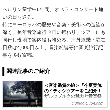
ベルリン留学中6年間、オペラ・コンサート通
いの日を送る。
特にヨーロッパの歴史や音楽・美術への造詣が
深く、長年音楽旅行企画に携わり、ツアーにも
同行し現地で案内役も務める。海外添乗・駐在
日数は4,000日以上。音楽雑誌等に音楽旅行記
事を多数寄稿。
関連記事のご紹介
＜音楽鑑賞の旅＞『今夏実施
のイチオシツアーをご紹介！
ザルツブルクの魅力と音楽祭
の歩み』～山本直幸講師の音
clublog.club-t.com
楽の旅情報～ - クラブログ ～