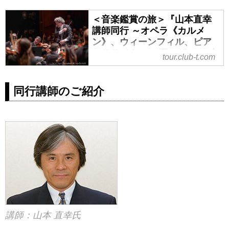
＜音楽鑑賞の旅＞『山本直幸
講師同行 ～オペラ《カルメ
ン》、ウィーンフィル、ピア
ノリサイタル～ 夏のザルツブ
tour.club-t.com
ルク音楽祭と世界遺産の街を
満喫 7日間』｜クラブツーリズ
ム
同行講師のご紹介
＜音楽鑑賞の旅＞『山本直幸講師
同行 ～オペラ《カルメン》、ウィ
ーンフィル、ピアノリサイタル～
夏のザルツブルク音楽祭と世界遺
産の街を満喫 7日間』の紹介をし
ています。ツアー・旅行のお申込
ならクラブツーリズム。
講師：山本 直幸氏