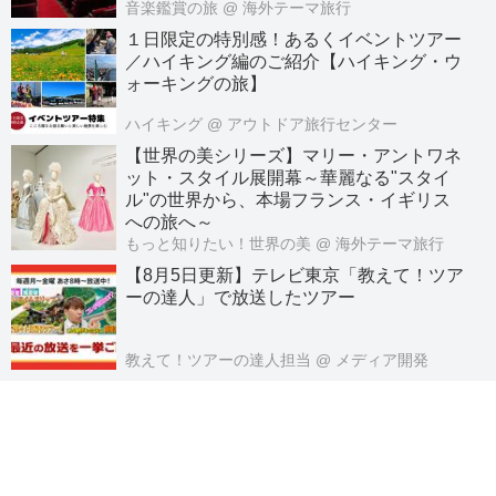
音楽鑑賞の旅
@ 海外テーマ旅行
１日限定の特別感！あるくイベントツアー
／ハイキング編のご紹介【ハイキング・ウ
ォーキングの旅】
ハイキング
@ アウトドア旅行センター
【世界の美シリーズ】マリー・アントワネ
ット・スタイル展開幕～華麗なる"スタイ
ル"の世界から、本場フランス・イギリス
への旅へ～
もっと知りたい！世界の美
@ 海外テーマ旅行
【8月5日更新】テレビ東京「教えて！ツア
ーの達人」で放送したツアー
教えて！ツアーの達人担当
@ メディア開発