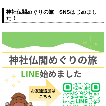
アー！添乗員やスタッフがしっか
りサポート。お寺や神社をめぐっ
神社仏閣めぐりの旅 SNSはじめまし
て古の文化に出会いに行きません
た！
か？普段は拝観できない秘仏や今
年だけの特別な催事もご紹介。