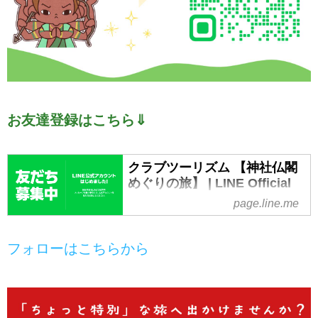
お友達登録はこちら⇓
クラブツーリズム 【神社仏閣
めぐりの旅】 | LINE Official
Account
page.line.me
クラブツーリズム 【神社仏閣めぐ
りの旅】's LINE official account
フォローはこちらから
profile page. Add them as a friend
for the latest news.