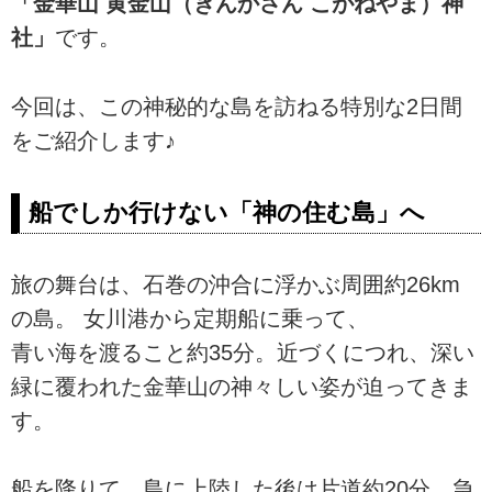
「金華山 黄金山（きんかさん こがねやま）神
社」
です。
今回は、この神秘的な島を訪ねる特別な2日間
をご紹介します♪
船でしか行けない「神の住む島」へ
旅の舞台は、石巻の沖合に浮かぶ周囲約26km
の島。 女川港から定期船に乗って、
青い海を渡ること約35分。近づくにつれ、深い
緑に覆われた金華山の神々しい姿が迫ってきま
す。
船を降りて、島に上陸した後は片道約20分、急