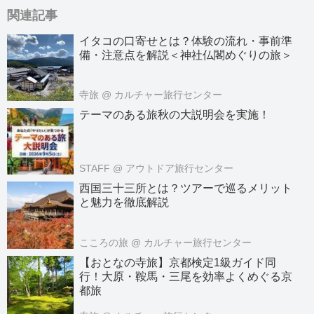
関連記事
イタコの口寄せとは？体験の流れ・事前準
備・注意点を解説＜神社仏閣めぐりの旅＞
寺旅
@ カルチャー旅行センター
テーマのある旅秋の大説明会を実施！
STAFF
@ アウトドア旅行センター
西国三十三所とは？ツアーで巡るメリット
と魅力を徹底解説
こころの旅
@ カルチャー旅行センター
【おとなの寺旅】京都検定1級ガイド同
行！大原・鞍馬・三尾を効率よくめぐる京
都旅