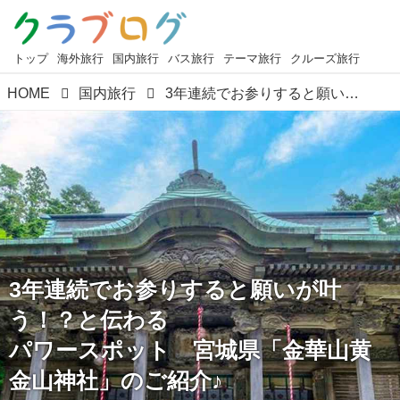
トップ
海外旅行
国内旅行
バス旅行
テーマ旅行
クルーズ旅行
HOME
国内旅行
3年連続でお参りすると願いが叶う！？と伝わる パワースポット 宮城県「金華山黄金山神社」のご紹介♪
3年連続でお参りすると願いが叶
う！？と伝わる
パワースポット 宮城県「金華山黄
金山神社」のご紹介♪