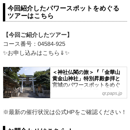
今回紹介したパワースポットをめぐる
ツアーはこちら
【今回ご紹介したツアー】
コース番号：04584-925
✨お申し込みはこちら⇓✨
＜神社仏閣の旅＞『「金華山
黄金山神社」特別昇殿参拝と
宮城のパワースポットをめぐ
る 2日間』【東京駅出発】｜ク
qr.paps.jp
ラブツーリズム
＜神社仏閣の旅＞『「金華山黄金
※最新の催行状況は公式HPをご確認ください！
山神社」特別昇殿参拝と宮城のパ
ワースポットをめぐる 2日間』
【東京駅出発】の紹介をしていま