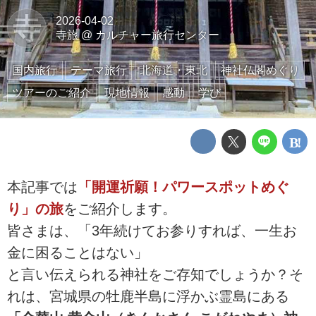
寺
2026-04-02
寺旅
@
カルチャー旅行センター
国内旅行
テーマ旅行
北海道・東北
神社仏閣めぐり
ツアーのご紹介
現地情報
感動
学び
本記事では
「開運祈願！パワースポットめぐ
り」の旅
をご紹介します。
皆さまは、「3年続けてお参りすれば、一生お
金に困ることはない」
と言い伝えられる神社をご存知でしょうか？そ
れは、宮城県の牡鹿半島に浮かぶ霊島にある