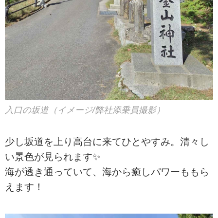
入口の坂道（イメージ/弊社添乗員撮影）
少し坂道を上り高台に来てひとやすみ。清々し
い景色が見られます✨
海が透き通っていて、海から癒しパワーももら
えます！