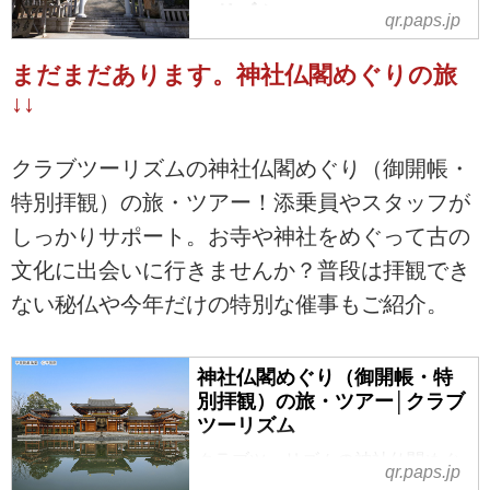
ーリズム
qr.paps.jp
＜神社仏閣めぐりの旅＞不思議な
まだまだあります。神社仏閣めぐりの旅
魅力に出会う！「パワースポッ
ト」めぐりの紹介をしています。
↓↓
ツアー・旅行のお申込ならクラブ
ツーリズム。
クラブツーリズムの神社仏閣めぐり（御開帳・
特別拝観）の旅・ツアー！添乗員やスタッフが
しっかりサポート。お寺や神社をめぐって古の
文化に出会いに行きませんか？普段は拝観でき
ない秘仏や今年だけの特別な催事もご紹介。
神社仏閣めぐり（御開帳・特
別拝観）の旅・ツアー│クラブ
ツーリズム
クラブツーリズムの神社仏閣めぐ
qr.paps.jp
り（御開帳・特別拝観）の旅・ツ