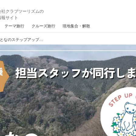
テーマ旅行
クルーズ旅行
現地集合・解散
【女性限定登山】＜社員添乗レポ＞おとなのステップアップガールズ 第6回 幕山～南郷山（まくやま～なんごうさん）