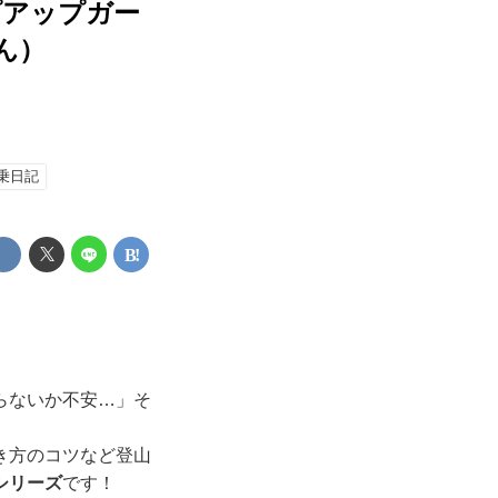
プアップガー
ん）
乗日記
らないか不安…」そ
き方のコツなど登山
シリーズ
です！