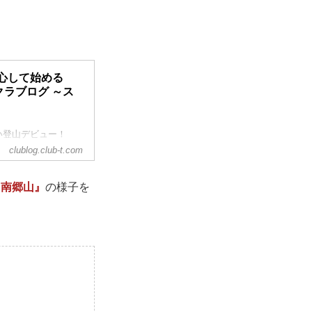
心して始める
クラブログ ～ス
い登山デビュー！
「初めてで不安」と
clublog.club-t.com
ったりなのが、65
テップアップガール
～南郷山』
の様子を
めます。
らしっかり学び、楽
はこちら↓↓