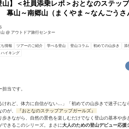
登山】＜社員添乗レポ＞おとなのステッ
回 幕山～南郷山（まくやま～なんごうさ
6
登山
@
アウトドア旅行センター
立ち情報
ツアーのご紹介
学べる登山
登山コラム
初めての山歩き
添
・ハイキング
ー担当です。
るけれど、体力に自信がない…」「初めての山歩きで迷子にな
なのが、
『おとなのステップアップガールズ』
り歩きながら、自然の景色を楽しむだけでなく登山の基本や歩
ができるこのシリーズ。まさに
大人のための登山デビュー応援