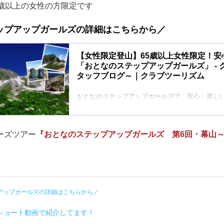
5歳以上の女性の方限定です
ップアップガールズの詳細はこちらから／
【女性限定登山】65歳以上女性限定！安
「おとなのステップアップガールズ」 - 
タッフブログ～｜クラブツーリズム
おとなのステップアップガールズで、安心・楽し
登山に興味はあるけれど、「体力に自信がない」
いう方も多いのではないでしょうか。そんな方にぴ
歳以上の女性限定の登山プログラム【おとなのス
ーズツアー
『おとなのステップアップガールズ 第6回・幕山
ズシリーズ】です。初めての方でも無理なく楽し
初心者の方でも安心して参加できるよう、基本か
しくステップアップしていけるプログラムです。
これから話題になる「女性限定の登山教室」の詳細
ステップアップガールズ...
アップガールズの詳細はこちらから／
ショート動画で紹介してます！