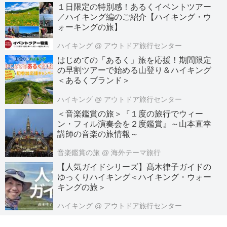
１日限定の特別感！あるくイベントツアー
／ハイキング編のご紹介【ハイキング・ウ
ォーキングの旅】
ハイキング
@ アウトドア旅行センター
はじめての「あるく」旅を応援！期間限定
の早割ツアーで始める山登り＆ハイキング
＜あるくブランド＞
ハイキング
@ アウトドア旅行センター
＜音楽鑑賞の旅＞『１度の旅行でウィー
ン・フィル演奏会を２度鑑賞』～山本直幸
講師の音楽の旅情報～
音楽鑑賞の旅
@ 海外テーマ旅行
【人気ガイドシリーズ】髙木律子ガイドの
ゆっくりハイキング＜ハイキング・ウォー
キングの旅＞
ハイキング
@ アウトドア旅行センター