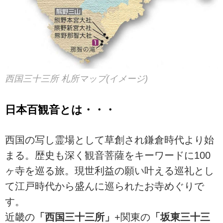
西国三十三所 札所マップ(イメージ)
日本百観音とは・・・
西国の写し霊場として草創され鎌倉時代より始
まる。歴史も深く観音菩薩をキーワードに100
ヶ寺を巡る旅。現世利益の願い叶える巡礼とし
て江戸時代から盛んに巡られたお寺めぐりで
す。
近畿の
「西国三十三所」
+関東の
「坂東三十三