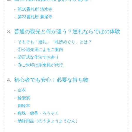
第16番札所 清水寺
第23番札所 勝尾寺
普通の観光と何が違う？巡礼ならではの体験
そもそも「巡礼」「札所めぐり」とは？
①公認先達によるご案内
②正式な作法でお参り
③ご朱印は添乗員が代行
初心者でも安心！必要な持ち物
白衣
輪袈裟
御経本
数珠・線香・ろうそく
納経用品（のうきょうようひん）