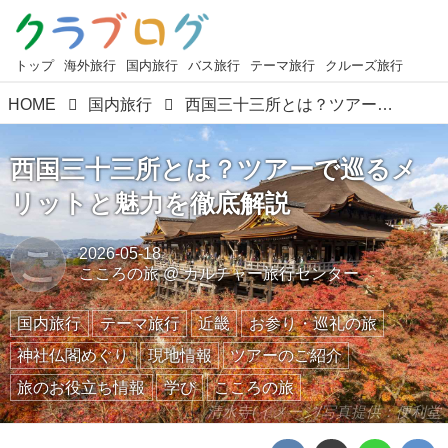
トップ
海外旅行
国内旅行
バス旅行
テーマ旅行
クルーズ旅行
HOME
国内旅行
西国三十三所とは？ツアーで巡るメリットと魅力を徹底解説
西国三十三所とは？ツアーで巡るメ
リットと魅力を徹底解説
こ
2026-05-18
こころの旅
@
カルチャー旅行センター
国内旅行
テーマ旅行
近畿
お参り・巡礼の旅
神社仏閣めぐり
現地情報
ツアーのご紹介
旅のお役立ち情報
学び
こころの旅
清水寺(イメージ/写真提供：便利堂