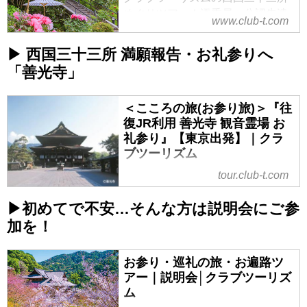
めぐりツアー！添乗員・公認先達
www.club-t.com
の同行など初めての方も安心。バ
スへんろや歩きへんろ、全周・2
▶ 西国三十三所 満願報告・お礼参りへ
回・3回・6回プランなど体力に合
「善光寺」
わせてツアーを選べます。
＜こころの旅(お参り旅)＞『往
復JR利用 善光寺 観音霊場 お
礼参り』【東京出発】｜クラ
ブツーリズム
tour.club-t.com
＜こころの旅(お参り旅)＞『往復
JR利用 善光寺 観音霊場 お礼参
▶初めてで不安…そんな方は説明会にご参
り』【東京出発】の紹介をしてい
ます。ツアー・旅行のお申込なら
加を！
クラブツーリズム。
お参り・巡礼の旅・お遍路ツ
アー｜説明会│クラブツーリズ
ム