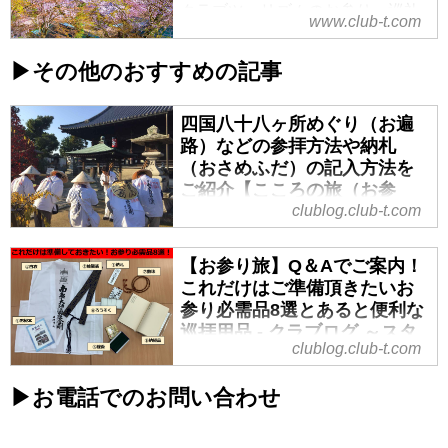
クラブツーリズムのお参り・巡礼
www.club-t.com
の旅・お遍路ツアー説明会（参加
費無料・事前予約制）をご紹介。
▶その他のおすすめの記事
企画担当スタッフが詳しくご案内
する説明会にぜひご参加くださ
四国八十八ヶ所めぐり（お遍
い。
路）などの参拝方法や納札
（おさめふだ）の記入方法を
ご紹介【こころの旅（お参
り・巡礼の旅）】クラブツー
clublog.club-t.com
リズム - クラブログ ～スタッ
フブログ～｜クラブツーリズ
【お参り旅】Q＆Aでご案内！
ム
これだけはご準備頂きたいお
参り必需品8選とあると便利な
四国八十八ヶ所お遍路（おへん
巡拝用品 - クラブログ ～スタ
ろ）旅ツアーなら、三十余年の経
clublog.club-t.com
ッフブログ～｜クラブツーリ
験と実績のクラブツーリズム！参
ズム
拝方法や納札の記入方法をご紹
▶お電話でのお問い合わせ
介。
皆様、いかがお過ごしでしょう
か。なかなか外出が難しい時期で