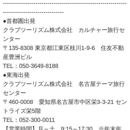
はございますが西国三十三所の特
-------------------------------------------------------------
別印授与期間が2023年３月末まで
------------------------------
延長が決まったり、2022年は7年
●首都圏出発
に一度の善光寺の御開帳、翌年
2023年は弘法大師生誕1250年記念
クラブツーリズム株式会社 カルチャー旅行セ
の記念年などが続きます。
ンター
このような特別な期間にお参りを
〒135-8308 東京都江東区枝川1-9-6 住友不動
始められる方は大変多くいらっし
ゃいますので是非外出のしにくい
産豊洲ビル
今のうちに計画を立てつつ、この
TEL：050-3649-8188
機会にお参りデビューをしてみま
●東海出発
せんか！！！
お参りを始める際に一番頂くご質
クラブツーリズム株式会社 名古屋テーマ旅行
問が巡拝用品に関してです。
センター
種類が複数あるものもあっ...
〒460-0008 愛知県名古屋市中区栄3-3-21 セン
トライズ栄5階
TEL：052-300-0011
【営業時間】月～土 9:15～17:30 ※年末年