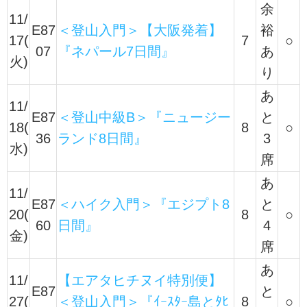
余
11/
E87
＜登山入門＞【大阪発着】
裕
17(
7
○
07
『ネパール7日間』
あ
火)
り
あ
11/
E87
＜登山中級B＞『ニュージー
と
18(
8
○
36
ランド8日間』
3
水)
席
あ
11/
E87
＜ハイク入門＞『エジプト8
と
20(
8
○
60
日間』
4
金)
席
あ
11/
【エアタヒチヌイ特別便】
E87
と
27(
＜登山入門＞『ｲｰｽﾀｰ島とﾀﾋ
8
○