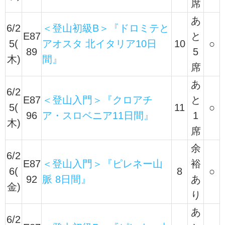
席
あ
6/2
＜登山初級B＞『ドロミテと
E87
と
5(
アオスタ 北イタリア10日
10
○
89
5
木)
間』
席
あ
6/2
E87
＜登山入門＞『クロアチ
と
5(
11
○
96
ア・スロベニア11日間』
1
木)
席
余
6/2
E87
＜登山入門＞『ピレネー山
裕
6(
8
○
92
脈 8日間』
あ
金)
り
あ
6/2