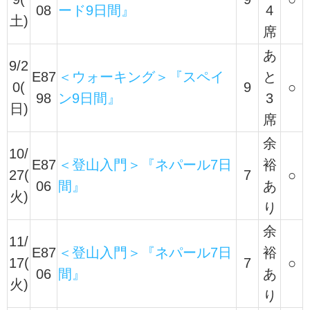
08
ード9日間』
4
土)
席
あ
9/2
E87
＜ウォーキング＞『スペイ
と
0(
9
○
98
ン9日間』
3
日)
席
余
10/
E87
＜登山入門＞『ネパール7日
裕
27(
7
○
06
間』
あ
火)
り
余
11/
E87
＜登山入門＞『ネパール7日
裕
17(
7
○
06
間』
あ
火)
り