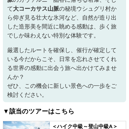
て
大コーカサス山脈
の秘境ウシュグリ村か
ら仰ぎ見る壮大な氷河など、自然が造り出
した造形美を間近に眺める感動は、歩く旅
でしか味わえない特別な体験です。
厳選したルートを確保し、催行が確定して
いる今だからこそ、日常を忘れさせてくれ
る世界の感動に出会う旅へ出かけてみませ
んか？
ぜひ、この機会に新しい景色への一歩をご
検討ください。
▼該当のツアーはこちら
＜ハイク中級～登山中級A＞