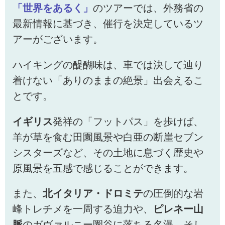
「世界をあるく」
のツアーでは、外務省の
最新情報に基づき、催行を決定しているツ
アーがございます。
ハイキングの醍醐味は、車では決して辿り
着けない「ありのままの絶景」出会えるこ
とです。
イギリス
発祥の「フットパス」を歩けば、
羊が草を食む田園風景や白亜の断崖セブン
シスターズなど、その土地に息づく歴史や
原風景を五感で感じることができます。
また、
北イタリア・ドロミテ
の圧倒的な岩
峰トレチメを一周する迫力や、
ピレネー山
脈
のガヴァルニー圏谷に落ちる名瀑、そし