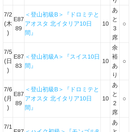
あ
7/2
＜登山初級B＞『ドロミテと
E87
と
(木
アオスタ 北イタリア10日
10
○
89
3
)
間』
席
余
7/5
E87
＜登山初級A＞『スイス10日
裕
(日
10
○
83
間』
あ
)
り
あ
7/6
＜登山初級B＞『ドロミテと
E87
と
(月
アオスタ 北イタリア10日
10
○
89
2
)
間』
席
あ
7/1
E87
＜ハイク初級＞『モンゴル8
と