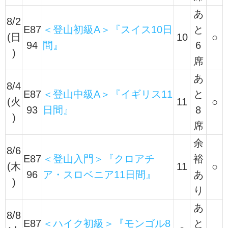
あ
8/2
E87
＜登山初級A＞『スイス10日
と
(日
10
○
94
間』
6
)
席
あ
8/4
E87
＜登山中級A＞『イギリス11
と
(火
11
○
93
日間』
8
)
席
余
8/6
E87
＜登山入門＞『クロアチ
裕
(木
11
○
96
ア・スロベニア11日間』
あ
)
り
あ
8/8
E87
＜ハイク初級＞『モンゴル8
と