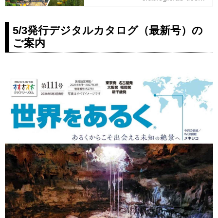
ブツーリズム
６・７月に催行されたドロミテの
山小屋泊まりの本格的トレッキン
ハイキングツアーのレポートに基
グまで多数のプランをご用意して
フランスとスペインにまたがるピ
づき、下記のコース番号：
おります。
5/3発行デジタルカタログ（最新号）の
レネー山脈でのトレッキングツア
E8789（E8787）というコースを
www.club-t.com
ーをご紹介します。この記事で
ご案内
紹介させていただきます！
皆さんこんにちは！「世界をある
は、花の宝庫ソルテニー谷、世界
＜登山初級B＞『岩峰ドロミテと
く」担当の中沢です。
遺産のガヴァルニー圏谷など、ピ
アルプスの奥座敷アオスタへ北イ
本日は添乗員より、6月に催行され
レネーを歩くからこそ出会える雄
タリア５つの絶景トレッキング10
たジョージア・アルメニアのハイ
大な絶景や、多彩な高山植物との
日間』ターキッシュエアラインズ
キングツアーのレポートが届きま
出会いといった魅力を解説。初心
利用＆山岳リゾート滞在｜クラブ
したのでご紹介いたします...
者向けの8日間コースと経験者向け
ツーリズム
の10日間コース、それぞれの違い
＜登山初級B＞『岩峰ドロミテと
も分かりやすく比較しています。
アルプスの奥座敷アオスタへ北イ
タリア５つの絶景トレッキング10
日間』ターキッシュエアラインズ
利用＆山岳リゾート滞在...