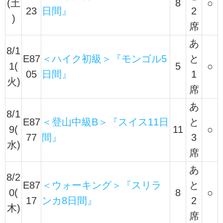
(土
8
○
23
日間』
2
)
席
あ
8/1
E87
＜ハイク初級＞『モンゴル5
と
1(
5
○
05
日間』
1
火)
席
あ
8/1
E87
＜登山中級B＞『スイス11日
と
9(
11
○
77
間』
3
水)
席
あ
8/2
E87
＜ウォーキング＞『スリラ
と
0(
8
○
17
ンカ8日間』
2
木)
席