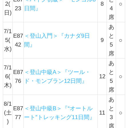
2(
8
○
23
日間』
4
日)
席
あ
7/1
E87
＜登山入門＞『カナダ9日
と
5(
9
○
42
間』
5
水)
席
あ
7/1
E87
＜登山中級A＞『ツール・
と
6(
12
○
76
ド・モンブラン12日間』
5
木)
席
あ
8/1
E87
＜登山中級B＞『“オートル
と
(土
11
○
77
ート”トレッキング11日間』
3
)
席