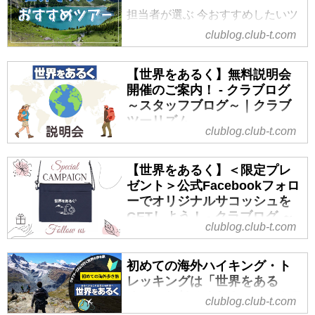
な…」と諦めていませんか？
担当者が選ぶ 今おすすめしたいツ
今回は「世界をあるく」スタッ
実は今、クラブツーリズムの「世
アーをご紹介！
フ・添乗員が各地で出会った感動
界をあるく」では、首都圏以外に
clublog.club-t.com
スタッフ
を、一つの記事にまとめました。
お住まいの皆様にこそ知ってほし
「いつか海外の山を歩いてみた
肌で感じる現地の空気、心地よい
いキャンペーンを実施中なんで
【世界をあるく】無料説明会
い」そんな憧れを持っている方も
足音のリズム、そして目の前にド
す！
開催のご案内！ - クラブログ
多いのではないでしょうか。
ーンと広がる大迫力の絶景！
海外ハイキング・トレッキング・
～スタッフブログ～｜クラブ
海外トレッキングは、国内とは異
バスの車窓からでは見落としてし
登山ツアー｜世界をあるく│クラブ
ツーリズム
なるスケールの景色や文化、雄大
まうような「世界の呼吸」を、私
ツーリズム
clublog.club-t.com
こんにちは！世界をあるく担当の
な自然を楽しめるのが魅力。
たちは大切に届けていきたいと思
クラブツーリズムの【世界をある
吉田です。
今すぐの参加だけでなく、数か月
っています。
く】海外ハイキン...
【世界をあるく】＜限定プレ
今回は皆様に世界をあるくで定期
先の計画として検討する方も多い
旅のリアルが詰まったこのページ
ゼント＞公式Facebookフォロ
的に開催している説明会のご案内
ため、今の時期から情報収集を始
は、今後も続々と更新予定です。
ーでオリジナルサコッシュを
をいたします！
めるのがおすすめです。
ぜひブックマークして、最新のレ
GETしよう！ - クラブログ ～
世界をあるくの説明会ではどのよ
今回は、これからチェックしてお
ポートを楽しみにしていただける
clublog.club-t.com
スタッフブログ～｜クラブツ
うなことを説明しているのか、雰
きたい海外トレッキングや、海外
と嬉しい限りです...
ーリズム
囲気を当ブログでお伝えできたら
ならではの魅力をご紹介します。
初めての海外ハイキング・ト
いつもご覧いただきありがとうご
と思います。
今月のピックアップツアー
レッキングは「世界をある
ざいます！“世界をあるく”担当の中
まずは、気軽にお越しください♪
【海外ハイキング】「あるく」
く」にお任せください！ - クラ
clublog.club-t.com
田です。
【世界をあるく】説明会は下記画
か...
ブログ ～スタッフブログ～｜