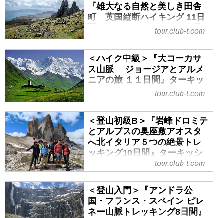
『雄大なる自然と美しき田舎
町 英国縦断ハイキング 11日
間』／スコットランドの絶景
tour.club-t.com
地「スカイ島」までご案内／
各都市２連泊でゆとりの行程
＜ハイク中級＞『大コーカサ
｜クラブツーリズム
ス山脈 ジョージアとアルメ
＜ハイク中級～登山中級A＞『雄
ニアの旅 １１日間』ターキッ
大なる自然と美しき田舎町 英国
シュ エアラインズ利用｜クラ
tour.club-t.com
縦断ハイキング 11日間』／スコッ
ブツーリズム
トランドの絶景地「スカイ島」ま
＜ハイク中級＞『大コーカサス山
でご案内／各都市２連泊でゆとり
＜登山初級B＞『岩峰ドロミテ
脈 ジョージアとアルメニアの旅
とアルプスの奥座敷アオスタ
の行程の紹介をしています。ツア
１１日間』ターキッシュ エアライ
へ北イタリア５つの絶景トレ
ー・旅行のお申込ならクラブツー
ンズ利用の紹介をしています。ツ
ッキング10日間』ターキッシ
リズム。
アー・旅行のお申込ならクラブツ
ュエアラインズ利用＆山岳リ
tour.club-t.com
ーリズム。
ゾート滞在｜クラブツーリズ
ム
＜登山入門＞『アンドラ公
国・フランス・スペイン ピレ
＜登山初級B＞『岩峰ドロミテと
ネー山脈トレッキング8日間』
アルプスの奥座敷アオスタへ北イ