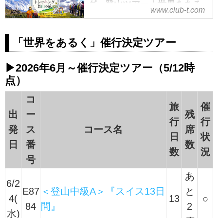
グ・登山ツアー｜世界をある
www.club-t.com
く│クラブツーリズム
クラブツーリズムの【世界をある
「世界をあるく」催行決定ツアー
く】海外ハイキング・トレッキン
グ・登山の旅・ツアー特集！海外
の雄大な山々を一緒に歩いてみま
▶2026年6月～催行決定ツアー（5/12時
せんか？気軽なハイキングから、
点）
山小屋泊まりの本格的トレッキン
グまで多数のプランをご用意して
コ
旅
催
おります。
出
ー
残
行
行
発
ス
コース名
席
日
状
日
番
数
数
況
号
あ
6/2
E87
＜登山中級A＞『スイス13日
と
4(
13
○
84
間』
2
水)