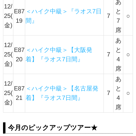
あ
12/
E87
＜ハイク中級＞『ラオス7日
と
25(
7
○
19
間』
7
金)
席
あ
12/
E87
＜ハイク中級＞【大阪発
と
25(
7
○
20
着】『ラオス7日間』
4
金)
席
あ
12/
E87
＜ハイク中級＞【名古屋発
と
25(
7
○
21
着】『ラオス7日間』
4
金)
席
今月のピックアップツアー★