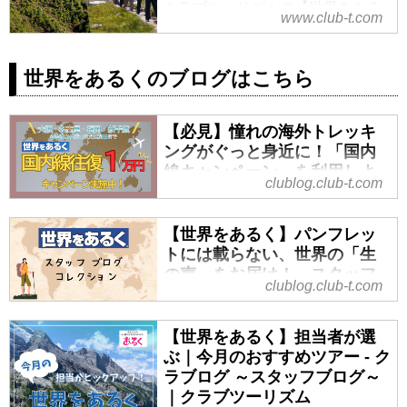
クラブツーリズムの【世界をある
www.club-t.com
く】海外ハイキング・トレッキン
グ・登山の旅・ツアー特集！海外
の雄大な山々を一緒に歩いてみま
世界をあるくのブログはこちら
せんか？気軽なハイキングから、
山小屋泊まりの本格的トレッキン
【必見】憧れの海外トレッキ
グまで多数のプランをご用意して
ングがぐっと身近に！「国内
おります
線キャンペーン」を利用しよ
clublog.club-t.com
う！ - クラブログ ～スタッフ
ブログ～｜クラブツーリズム
【世界をあるく】パンフレッ
「一生に一度は、自分の足でスイ
トには載らない、世界の「生
スの絶景を歩いてみたい」
の声」をお届け！～スタッフ
「巡礼の道を辿って、スペインの
clublog.club-t.com
ブログ・コレクション～ - クラ
空気を感じたい」
ブログ ～スタッフブログ～｜
そんな夢を抱きつつも、「でも、
クラブツーリズム
【世界をあるく】担当者が選
うちは地方だから成田や羽田へ行
ぶ｜今月のおすすめツアー - ク
いつもご覧いただきありがとうご
くまでの移動費も高くつくし、自
ラブログ ～スタッフブログ～
ざいます！“世界をあるく”担当の中
分で予約もしなくてはいけない
｜クラブツーリズム
田です。