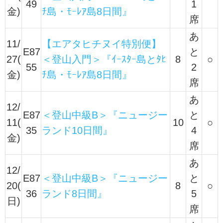
49
1
金)
ﾁ島・ﾓｰﾚｱ島8日間』
席
あ
11/
【エアタヒチヌイ特別便】
E87
と
27(
＜登山入門＞『ｲｰｽﾀｰ島とﾀﾋ
8
○
55
2
金)
ﾁ島・ﾓｰﾚｱ島8日間』
席
あ
12/
E87
＜登山中級B＞『ニュージー
と
11(
10
○
35
ランド10日間』
4
金)
席
あ
12/
E87
＜登山中級B＞『ニュージー
と
20(
8
○
36
ランド8日間』
5
日)
席