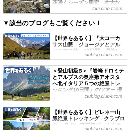
花咲くシーズン限定 壮大な
タリア５つの絶景トレッキング10
自然と美しい都市に宿泊｜ク
tour.club-t.com
日間』ターキッシュエアラインズ
ラブツーリズム
利用＆山岳リゾート滞在の紹介を
▼該当のブログもご覧ください！
しています。ツアー・旅行のお申
＜登山入門＞『アンドラ公国・フ
込ならクラブツーリズム。
ランス・スペイン ピレネー山脈ト
【世界をあるく】『大コーカ
レッキング8日間』花咲くシーズン
サス山脈 ジョージアとアル
限定 壮大な自然と美しい都市に
メニアの旅 10日間』現地レ
宿泊の紹介をしています。ツア
clublog.club-t.com
ポート - クラブログ ～スタッ
ー・旅行のお申込ならクラブツー
フブログ～｜クラブツーリズ
リズム。
ム
＜登山初級B＞『岩峰ドロミテ
とアルプスの奥座敷アオスタ
海外ハイキング・トレッキング・
へ北イタリア５つの絶景トレ
登山ツアー│世界をあるく│クラブ
ッキング10日間』のツアー 現
ツーリズム
地レポート【世界をあるく】 -
clublog.club-t.com
クラブツーリズムの【世界をある
クラブログ ～スタッフブログ
く】海外ハイキング・トレッキン
～｜クラブツーリズム
【世界をあるく】ピレネー山
グ・登山の旅・ツアー特集！海外
脈絶景トレッキング - クラブロ
はじめに
の雄大な山々を一緒に歩いてみま
グ ～スタッフブログ～｜クラ
皆さんこんにちは！本日は昨年
せんか？気軽なハイキングから、
clublog.club-t.com