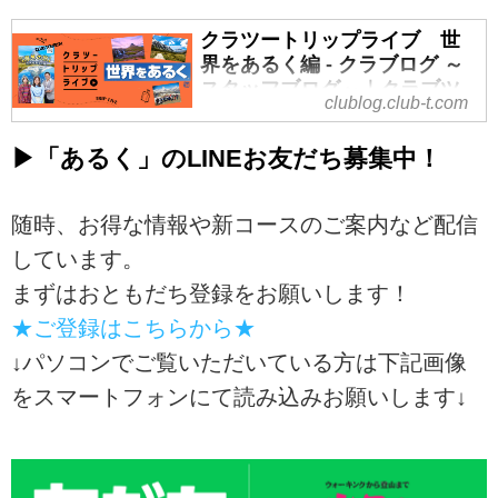
「飛ぶよりも、あるくのが大好
像をクリック！
クラブツーリズム
き。」
tour.club-t.com
クラツートリップライブ 世
今年は海外あるき旅に行こう！！
世界中の道を一歩ずつ踏みしめて
【世界をあるく】の特集ページは
界をあるく編 - クラブログ ～
かつての制限も過去のものとな
旅をする、私たちの新しい仲間を
こちらより！
スタッフブログ～｜クラブツ
clublog.club-t.com
り、2026年現在、世界の観光地は
紹介させてください。
海外ハイキング・トレッキング・
ーリズム
再び活気に満ちあふれています。
その名も、世界を旅する小鳥「あ
登山ツアー｜世界をあるく│クラブ
【本日のライブ紹介】一生モノの
▶「あるく」のLINEお友だち募集中！
羽田・成田空港でも、大きな荷物
るぺんちゃん」！
ツーリズム
景色に出会う世界の歩き旅。
を持って出発を待つ方々の姿が日
今回のブログでは、あるぺんちゃ
クラブツーリズムの【世界をある
本日はご視聴誠にありがとうござ
常となりました。
んがなぜ空を飛ぶのをやめて「あ
く】海外ハイキ...
随時、お得な情報や新コースのご案内など配信
います！
「海外の山なんて、日本の山を極
るく旅」に出たのか、その心温ま
「いつかは海外へ行ってみたいけ
しています。
めた人しか行けないのでは？」
る誕生ストーリーをご紹介しま
ど、言葉も不安だし、どこに行け
そう思われている方も多いかもし
す。
まずはおともだち登録をお願いします！
ばいいかわからない…」
れません。ですが、実は日頃日本
さらに！皆さんに絶対見逃してほ
★ご登録はこちらから★
そんなお悩みをお持ちの方へ！お
の山は登ったことがない方でも歩
しくない耳寄り情報があります。
すすめの世界の歩き旅をご紹介！
↓パソコンでご覧いただいている方は下記画像
けるような海外のハイキングルー
あるぺんちゃんのデビューを記念
ライブコマース未試聴の方は下記
トは沢山あります！
して、本日より「Facebookフォ
をスマートフォンにて読み込みお願いします↓
よりアーカイブ配信をご覧くださ
その理由は、ルートの歩きやすさ
ロ...
い♪
にあります。
本日のライブコマースでは、世界
日本の山は急峻な登りや岩場が多
中の絶景を知り尽くした私たち
いのが特徴ですが、...