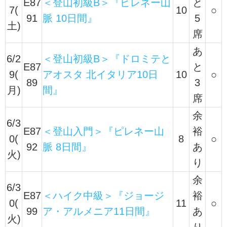
E87
＜登山初級B＞『ピレネー山
と
7(
10
○
91
脈 10日間』
5
土)
席
あ
6/2
＜登山初級B＞『ドロミテと
E87
と
9(
アオスタ 北イタリア10日
10
○
89
3
月)
間』
席
余
6/3
E87
＜登山入門＞『ピレネー山
裕
0(
8
○
92
脈 8日間』
あ
火)
り
余
6/3
E87
＜ハイク中級＞『ジョージ
裕
0(
11
○
99
ア・アルメニア11日間』
あ
火)
り