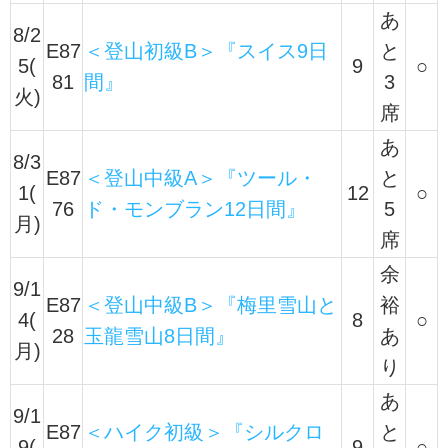
あ
8/2
E87
＜登山初級B＞『スイス9日
と
5(
9
○
81
間』
3
火)
席
あ
8/3
E87
＜登山中級A＞『ツール・
と
1(
12
○
76
ド・モンブラン12日間』
5
月)
席
余
9/1
E87
＜登山中級B＞『梅里雪山と
裕
4(
8
○
28
玉龍雪山8日間』
あ
月)
り
あ
9/1
E87
＜ハイク初級＞『シルクロ
と
9(
9
○