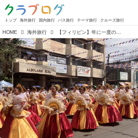
トップ
海外旅行
国内旅行
バス旅行
テーマ旅行
クルーズ旅行
HOME
海外旅行
【フィリピン】年に一度の心踊るフェスティバル！セブ島・シヌログ祭りのご紹介