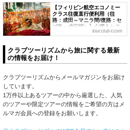
【フィリピン航空エコノミー
クラス往復直行便利用（往
路：成田～マニラ間/復路：セ
ブ島～成田間）】心躍るシヌ
tour.club-t.com
ログ祭りと癒しのフィリピ
ン 4島めぐり6日間｜クラブ
ツーリズム
クラブツーリズムから旅に関する最新
【フィリピン航空エコノミークラ
の情報をお届け！
ス往復直行便利用（往路：成田～
マニラ間/復路：セブ島～成田
間）】心躍るシヌログ祭りと癒し
クラブツーリズムからメールマガジンをお届け
のフィリピン 4島めぐり6日間の
しています。
紹介をしています。ツアー・旅行
1万件以上あるツアーの中から厳選した、人気
のお申込ならクラブツーリズム。
のツアーや限定ツアーの情報をご希望の方はメ
ルマガ会員への登録をお願いします。