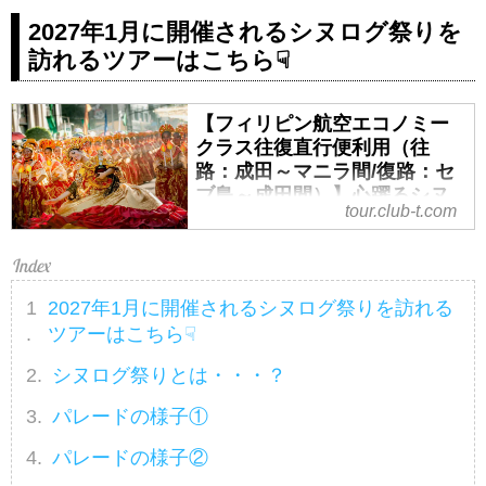
2027年1月に開催されるシヌログ祭りを
訪れるツアーはこちら☟
【フィリピン航空エコノミー
クラス往復直行便利用（往
路：成田～マニラ間/復路：セ
ブ島～成田間）】心躍るシヌ
tour.club-t.com
ログ祭りと癒しのフィリピ
ン 4島めぐり6日間｜クラブ
ツーリズム
【フィリピン航空エコノミークラ
2027年1月に開催されるシヌログ祭りを訪れる
ス往復直行便利用（往路：成田～
ツアーはこちら☟
マニラ間/復路：セブ島～成田
シヌログ祭りとは・・・？
間）】心躍るシヌログ祭りと癒し
のフィリピン 4島めぐり6日間の
パレードの様子①
紹介をしています。ツアー・旅行
のお申込ならクラブツーリズム。
パレードの様子②