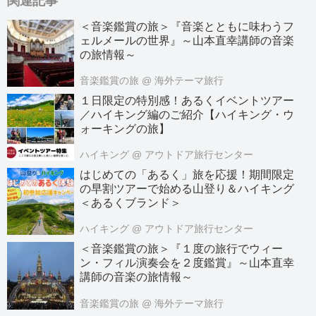
関連記事
＜音楽鑑賞の旅＞『音楽とともに味わうフ
ェルメールの世界』～山本直幸講師の音楽
の旅情報～
音楽鑑賞の旅
@ 海外テーマ旅行
１日限定の特別感！あるくイベントツアー
／ハイキング編のご紹介【ハイキング・ウ
ォーキングの旅】
ハイキング
@ アウトドア旅行センター
はじめての「あるく」旅を応援！期間限定
の早割ツアーで始める山登り＆ハイキング
＜あるくブランド＞
ハイキング
@ アウトドア旅行センター
＜音楽鑑賞の旅＞『１度の旅行でウィー
ン・フィル演奏会を２度鑑賞』～山本直幸
講師の音楽の旅情報～
音楽鑑賞の旅
@ 海外テーマ旅行