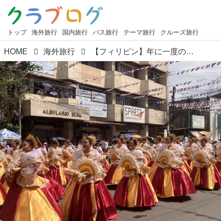
トップ
海外旅行
国内旅行
バス旅行
テーマ旅行
クルーズ旅行
HOME
海外旅行
【フィリピン】年に一度の心踊るフェスティバル！セブ島・シヌログ祭りのご紹介