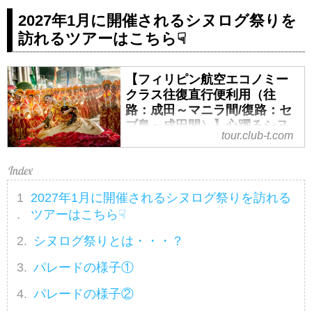
2027年1月に開催されるシヌログ祭りを
訪れるツアーはこちら☟
【フィリピン航空エコノミー
クラス往復直行便利用（往
路：成田～マニラ間/復路：セ
ブ島～成田間）】心躍るシヌ
tour.club-t.com
ログ祭りと癒しのフィリピ
ン 4島めぐり6日間｜クラブ
ツーリズム
【フィリピン航空エコノミークラ
2027年1月に開催されるシヌログ祭りを訪れる
ス往復直行便利用（往路：成田～
ツアーはこちら☟
マニラ間/復路：セブ島～成田
シヌログ祭りとは・・・？
間）】心躍るシヌログ祭りと癒し
のフィリピン 4島めぐり6日間の
パレードの様子①
紹介をしています。ツアー・旅行
のお申込ならクラブツーリズム。
パレードの様子②