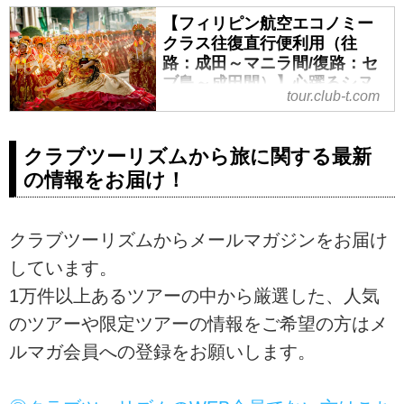
【フィリピン航空エコノミー
クラス往復直行便利用（往
路：成田～マニラ間/復路：セ
ブ島～成田間）】心躍るシヌ
tour.club-t.com
ログ祭りと癒しのフィリピ
ン 4島めぐり6日間｜クラブ
ツーリズム
クラブツーリズムから旅に関する最新
【フィリピン航空エコノミークラ
の情報をお届け！
ス往復直行便利用（往路：成田～
マニラ間/復路：セブ島～成田
間）】心躍るシヌログ祭りと癒し
クラブツーリズムからメールマガジンをお届け
のフィリピン 4島めぐり6日間の
しています。
紹介をしています。ツアー・旅行
1万件以上あるツアーの中から厳選した、人気
のお申込ならクラブツーリズム。
のツアーや限定ツアーの情報をご希望の方はメ
ルマガ会員への登録をお願いします。