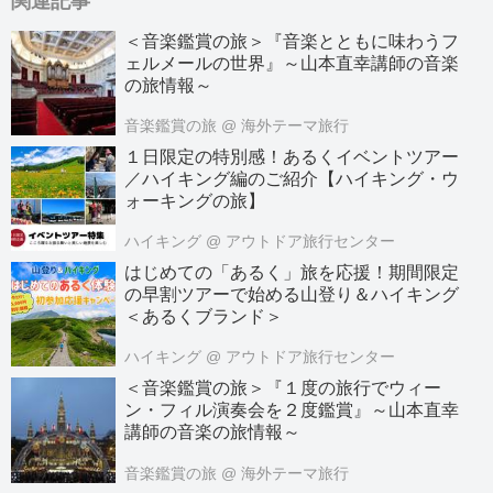
関連記事
＜音楽鑑賞の旅＞『音楽とともに味わうフ
ェルメールの世界』～山本直幸講師の音楽
の旅情報～
音楽鑑賞の旅
@ 海外テーマ旅行
１日限定の特別感！あるくイベントツアー
／ハイキング編のご紹介【ハイキング・ウ
ォーキングの旅】
ハイキング
@ アウトドア旅行センター
はじめての「あるく」旅を応援！期間限定
の早割ツアーで始める山登り＆ハイキング
＜あるくブランド＞
ハイキング
@ アウトドア旅行センター
＜音楽鑑賞の旅＞『１度の旅行でウィー
ン・フィル演奏会を２度鑑賞』～山本直幸
講師の音楽の旅情報～
音楽鑑賞の旅
@ 海外テーマ旅行