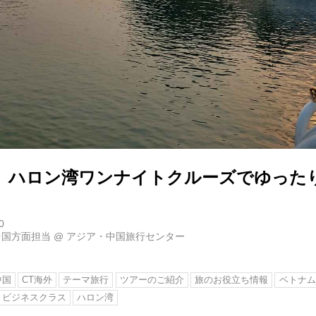
】ハロン湾ワンナイトクルーズでゆったり
0
中国方面担当
@
アジア・中国旅行センター
中国
CT海外
テーマ旅行
ツアーのご紹介
旅のお役立ち情報
ベトナム
ビジネスクラス
ハロン湾