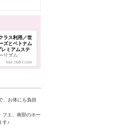
クラス利用／世
ーズとベトナム
プレミアムステ
ーリズム
tour.club-t.com
利用／世界遺産ハ
北部4つの世界遺産
たり旅＞の紹介を
らクラブツーリズ
で、お体にも負担
・フエ、南部のホー
ます♪