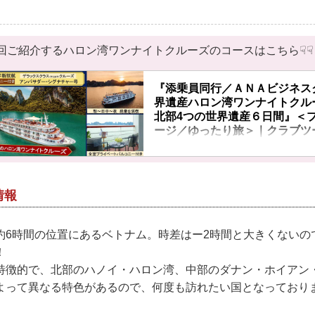
回ご紹介するハロン湾ワンナイトクルーズのコースはこちら☟☟
『添乗員同行／ＡＮＡビジネス
界遺産ハロン湾ワンナイトクル
北部4つの世界遺産６日間』＜
ージ／ゆったり旅＞｜クラブツ
『添乗員同行／ＡＮＡビジネスクラス
ロン湾ワンナイトクルーズとベトナム
６日間』＜プレミアムステージ／ゆっ
情報
しています。ツアー・旅行のお申込な
ム。
約6時間の位置にあるベトナム。時差はー2時間と大きくないの
！
特徴的で、北部のハノイ・ハロン湾、中部のダナン・ホイアン
よって異なる特色があるので、何度も訪れたい国となっており