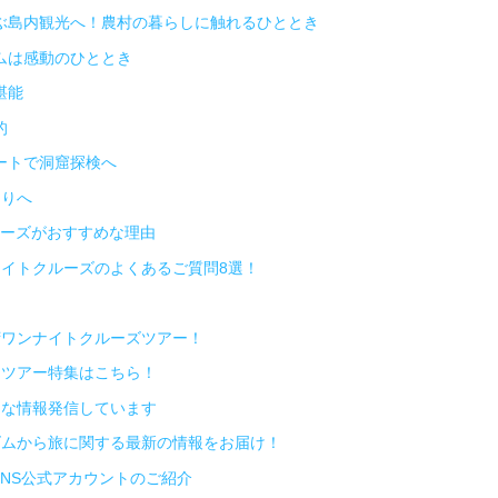
ぶ島内観光へ！農村の暮らしに触れるひととき
ムは感動のひととき
堪能
的
ートで洞窟探検へ
くりへ
ーズがおすすめな理由
イトクルーズのよくあるご質問8選！
湾ワンナイトクルーズツアー！
ムツアー特集はこちら！
々な情報発信しています
ズムから旅に関する最新の情報をお届け！
SNS公式アカウントのご紹介