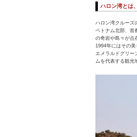
ハロン湾とは
ハロン湾クルーズ
ベトナム北部、首都
の奇岩や島々が点
1994年にはその
エメラルドグリー
ムを代表する観光