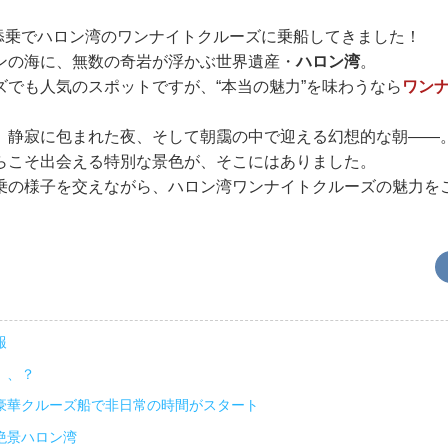
、添乗でハロン湾のワンナイトクルーズに乗船してきました！
ンの海に、無数の奇岩が浮かぶ世界遺産・
ハロン湾
。
ズでも人気のスポットですが、“本当の魅力”を味わうなら
ワン
、静寂に包まれた夜、そして朝靄の中で迎える幻想的な朝――
らこそ出会える特別な景色が、そこにはありました。
乗の様子を交えながら、ハロン湾ワンナイトクルーズの魅力を
報
、、？
豪華クルーズ船で非日常の時間がスタート
絶景ハロン湾