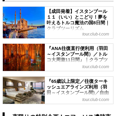
【成田発着】イスタンブール
１１（いい）とこどり！夢を
叶えるトルコ魔法の国8日間｜
クラブツーリズム
tour.club-t.com
【成田発着】イスタンブール１１
（いい）とこどり！夢を叶えるト
『ANA往復直行便利用（羽田
ルコ魔法の国8日間の紹介をしてい
～イスタンブール間）／トル
ます。ツアー・旅行のお申込なら
コ大周遊11日間』｜クラブツ
クラブツーリズム。
ーリズム
tour.club-t.com
『ANA往復直行便利用（羽田～イ
スタンブール間）／トルコ大周遊
『65歳以上限定／往復ターキ
11日間』の紹介をしています。ツ
ッシュエアラインズ利用（羽
アー・旅行のお申込ならクラブツ
田～イスタンブール間)／自由
ーリズム。
行動もじっくり愉しむ65歳か
tour.club-t.com
らのトルコ満喫8日間』｜クラ
ブツーリズム