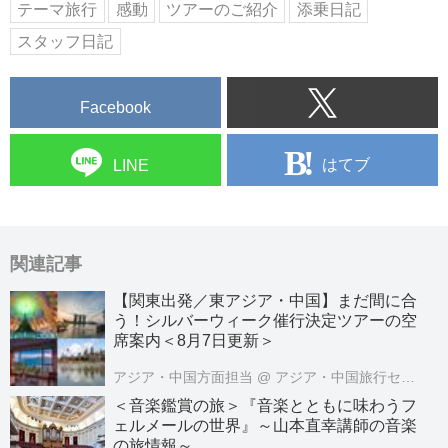
テーマ旅行
感動
ツアーのご紹介
添乗日記
スタッフ日記
Facebook
はてブ
LINE
関連記事
【関東出発／東アジア・中国】まだ間に合
う！シルバーウィーク催行決定ツアーの空
席案内＜8月7日更新＞
アジア・中国方面担当
@ アジア・中国旅行センター
＜音楽鑑賞の旅＞『音楽とともに味わうフ
ェルメールの世界』～山本直幸講師の音楽
の旅情報～