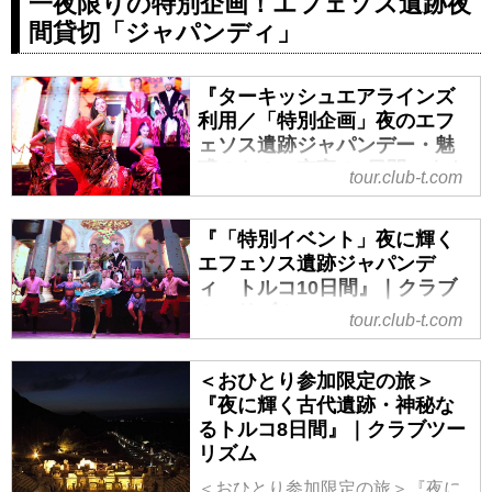
一夜限りの特別企画！エフェソス遺跡夜
『65歳以上限定／往復ターキッシ
間貸切「ジャパンディ」
ュエアラインズ利用（羽田～イス
タンブール間)／自由行動もじっく
り愉しむ65歳からのトルコ満喫8
『ターキッシュエアラインズ
日間』の紹介をしています。ツア
利用／「特別企画」夜のエフ
ー・旅行のお申込ならクラブツー
ェソス遺跡ジャパンデー・魅
リズム。
惑のトルコ充実の8日間』｜ク
tour.club-t.com
ラブツーリズム
『ターキッシュエアラインズ利用
『「特別イベント」夜に輝く
／「特別企画」夜のエフェソス遺
エフェソス遺跡ジャパンデ
跡ジャパンデー・魅惑のトルコ充
ィ トルコ10日間』｜クラブ
実の8日間』の紹介をしています。
ツーリズム
tour.club-t.com
ツアー・旅行のお申込ならクラブ
『「特別イベント」夜に輝くエフ
ツーリズム。
ェソス遺跡ジャパンディ トルコ
＜おひとり参加限定の旅＞
10日間』の紹介をしています。ツ
『夜に輝く古代遺跡・神秘な
アー・旅行のお申込ならクラブツ
るトルコ8日間』｜クラブツー
ーリズム。
リズム
＜おひとり参加限定の旅＞『夜に