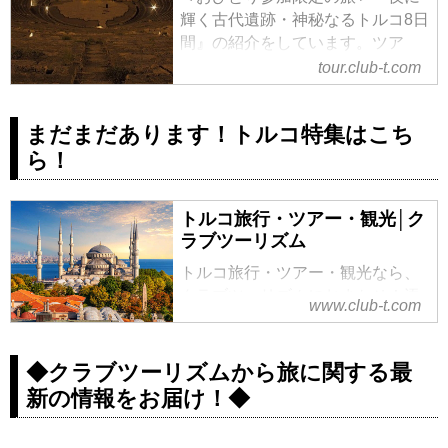
輝く古代遺跡・神秘なるトルコ8日
間』の紹介をしています。ツア
ー・旅行のお申込ならクラブツー
tour.club-t.com
リズム。
まだまだあります！トルコ特集はこち
ら！
トルコ旅行・ツアー・観光│ク
ラブツーリズム
トルコ旅行・ツアー・観光なら、
クラブツーリズムにおまかせ！添
www.club-t.com
乗員付きのツアーだから安心で快
適です。トロイ、イスタンブー
ル、カッパドキアなどの観光地
◆クラブツーリズムから旅に関する最
や、おすすめのトルコ旅行（ツア
新の情報をお届け！◆
ー）をご紹介。ツアーの検索・ご
予約も簡単。