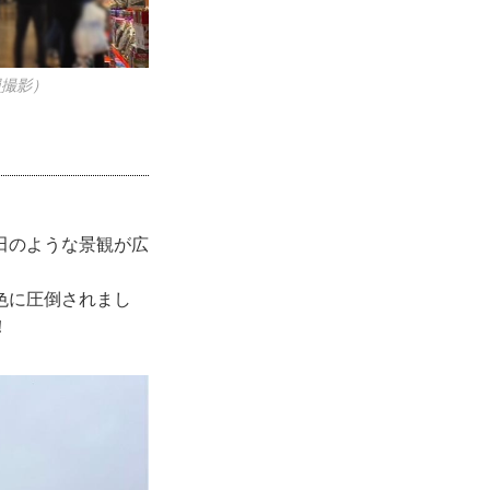
撮影）
田のような景観が広
色に圧倒されまし
！