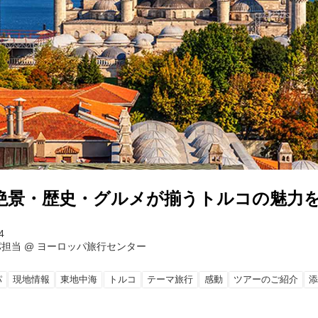
絶景・歴史・グルメが揃うトルコの魅力
4
パ担当
@
ヨーロッパ旅行センター
パ
現地情報
東地中海
トルコ
テーマ旅行
感動
ツアーのご紹介