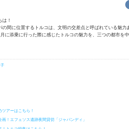
ちは！
パの間に位置するトルコは、文明の交差点と呼ばれている魅力
4月に添乗に行った際に感じたトルコの魅力を、三つの都市を
様子
めツアーはこちら！
企画！エフェソス遺跡夜間貸切「ジャパンディ」
す！トルコ特集はこちら！