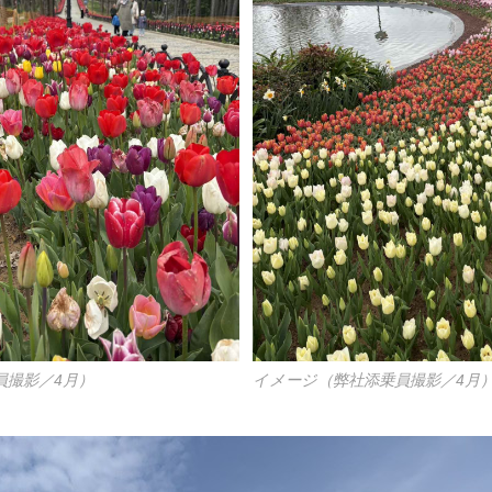
員撮影／4月）
イメージ（弊社添乗員撮影／4月