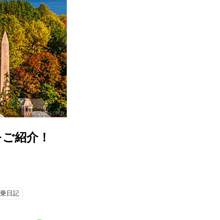
www.club-t.com
をご紹介！
添乗日記