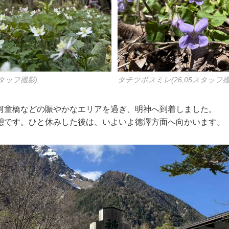
スタッフ撮影)
タチツボスミレ(26,05スタッフ撮
河童橋などの賑やかなエリアを過ぎ、明神へ到着しました。
憩です。ひと休みした後は、いよいよ徳澤方面へ向かいます。