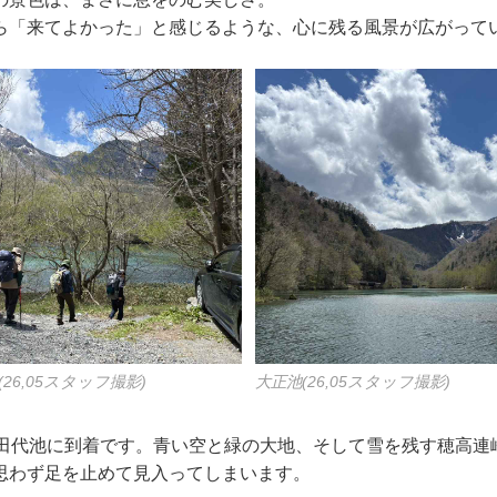
ら「来てよかった」と感じるような、心に残る風景が広がって
6,05スタッフ撮影)
大正池(26,05スタッフ撮影)
て田代池に到着です。青い空と緑の大地、そして雪を残す穂高連
思わず足を止めて見入ってしまいます。