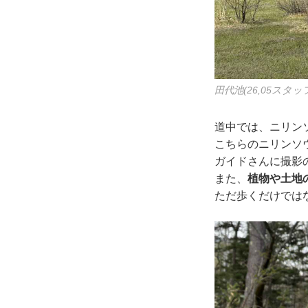
田代池(26,05スタッ
道中では、ニリン
こちらのニリンソ
ガイドさんに撮影
また、
植物や土地
ただ歩くだけでは