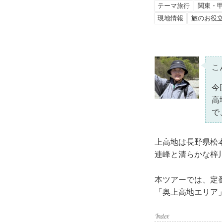
テーマ旅行
関東・
現地情報
旅のお役
こ
今
高
で
上高地は長野県松
連峰と清らかな梓
本ツアーでは、定
「奥上高地エリア