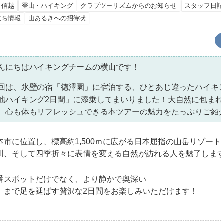
甲信越
登山・ハイキング
クラブツーリズムからのお知らせ
スタッフ日
立ち情報
山あるきへの招待状
んにちはハイキングチームの横山です！
回は、氷壁の宿「徳澤園」に宿泊する、ひとあじ違ったハイキ
地ハイキング2日間」に添乗してまいりました！大自然に包ま
、心も体もリフレッシュできる本ツアーの魅力をたっぷりご紹
本市に位置し、標高約1,500ｍに広がる日本屈指の山岳リゾー
川、そして四季折々に表情を変える自然が訪れる人を魅了しま
番スポットだけでなく、より静かで奥深い
」まで足を延ばす贅沢な2日間をお楽しみいただけます！