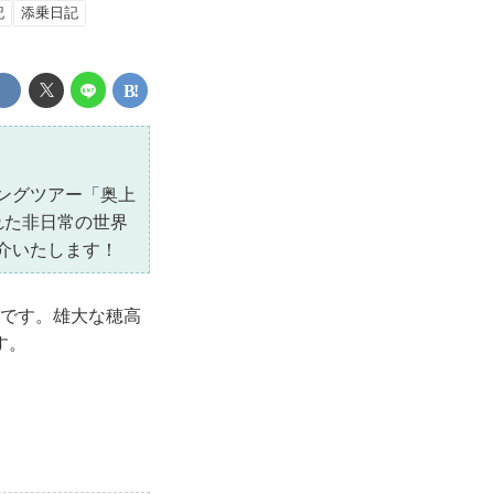
記
添乗日記
ングツアー「奥上
れた非日常の世界
介いたします！
トです。雄大な穂高
す。