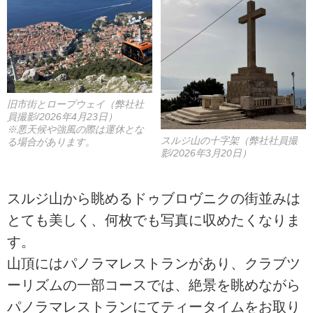
旧市街とロープウェイ（弊社社
員撮影/2026年4月23日）
※悪天候や強風の際は運休とな
スルジ山の十字架（弊社社員撮
る場合があります。
影/2026年3月20日）
スルジ山から眺めるドゥブロヴニクの街並みは
とても美しく、何枚でも写真に収めたくなりま
す。
山頂にはパノラマレストランがあり、クラブツ
ーリズムの一部コースでは、絶景を眺めながら
パノラマレストランにてティータイムをお取り