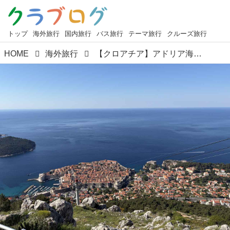
トップ
海外旅行
国内旅行
バス旅行
テーマ旅行
クルーズ旅行
HOME
海外旅行
【クロアチア】アドリア海の真珠・ドゥブロヴニクの街歩き