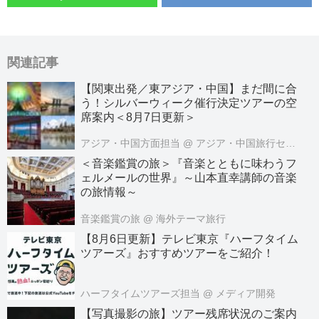
関連記事
【関東出発／東アジア・中国】まだ間に合
う！シルバーウィーク催行決定ツアーの空
席案内＜8月7日更新＞
アジア・中国方面担当
@ アジア・中国旅行センター
＜音楽鑑賞の旅＞『音楽とともに味わうフ
ェルメールの世界』～山本直幸講師の音楽
の旅情報～
音楽鑑賞の旅
@ 海外テーマ旅行
【8月6日更新】テレビ東京『ハーフタイム
ツアーズ』おすすめツアーをご紹介！
ハーフタイムツアーズ担当
@ メディア開発
【写真撮影の旅】ツアー残席状況のご案内