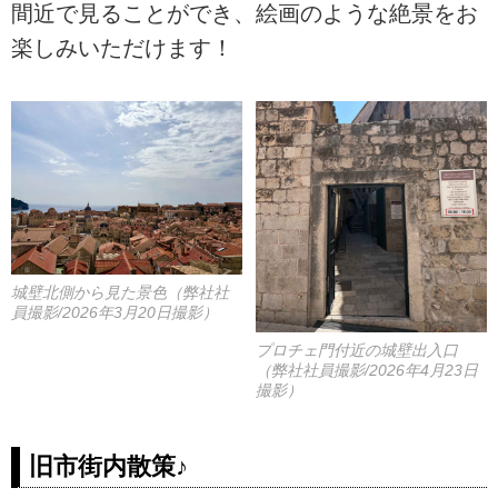
間近で見ることができ、絵画のような絶景をお
楽しみいただけます！
城壁北側から見た景色（弊社社
員撮影/2026年3月20日撮影）
プロチェ門付近の城壁出入口
（弊社社員撮影/2026年4月23日
撮影）
旧市街内散策♪