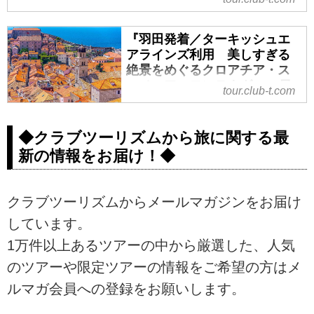
『羽田発着／ターキッシュエ
アラインズ利用 美しすぎる
絶景をめぐるクロアチア・ス
ロベニア・モンテネグロ10日
tour.club-t.com
間』｜クラブツーリズム
『羽田発着／ターキッシュエアラ
◆クラブツーリズムから旅に関する最
インズ利用 美しすぎる絶景をめ
新の情報をお届け！◆
ぐるクロアチア・スロベニア・モ
ンテネグロ10日間』の紹介をして
います。ツアー・旅行のお申込な
クラブツーリズムからメールマガジンをお届け
らクラブツーリズム。
しています。
1万件以上あるツアーの中から厳選した、人気
のツアーや限定ツアーの情報をご希望の方はメ
ルマガ会員への登録をお願いします。