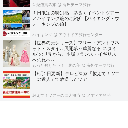
音楽鑑賞の旅
@ 海外テーマ旅行
１日限定の特別感！あるくイベントツアー
／ハイキング編のご紹介【ハイキング・ウ
ォーキングの旅】
ハイキング
@ アウトドア旅行センター
【世界の美シリーズ】マリー・アントワネ
ット・スタイル展開幕～華麗なる"スタイ
ル"の世界から、本場フランス・イギリス
への旅へ～
もっと知りたい！世界の美
@ 海外テーマ旅行
【8月5日更新】テレビ東京「教えて！ツア
ーの達人」で放送したツアー
教えて！ツアーの達人担当
@ メディア開発