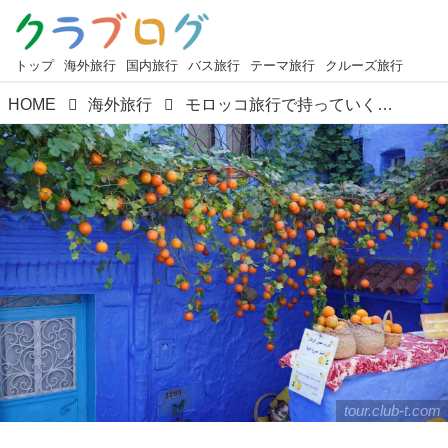
トップ
海外旅行
国内旅行
バス旅行
テーマ旅行
クルーズ旅行
HOME
海外旅行
モロッコ旅行で持っていくとよいもの５選！
tour.club-t.com