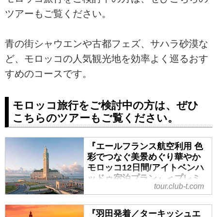
ツアーもご覧ください。
青の街シャウエンや古都フェズ、サハラ砂漠な
ど、モロッコの人気観光地を効率よく巡るおす
すめのコースです。
モロッコ旅行をご検討中の方は、ぜひ
こちらのツアーもご覧ください。
『エールフランス航空利用 色
彩でつなぐ美景めぐり華やか
モロッコ12日間/アイトベンハ
ッドゥ宿泊プラン』＜プレミ
tour.club-t.com
アムステージ＞｜クラブツー
リズム
『羽田発着／ターキッシュエ
『エールフランス航空利用 色彩で