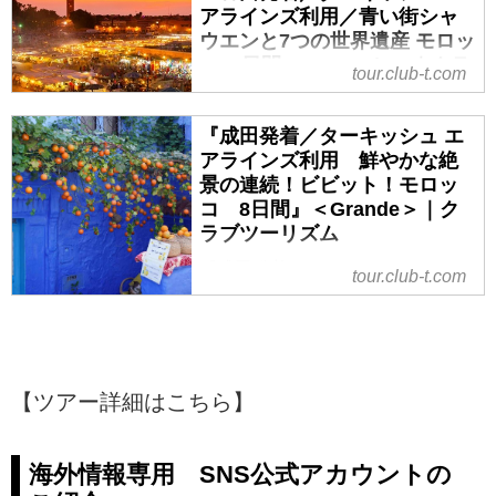
アラインズ利用／青い街シャ
つなぐ美景めぐり華やかモロッコ
ウエンと7つの世界遺産 モロッ
12日間/アイトベンハッドゥ宿泊プ
コ10日間』＜Grande＞｜クラ
ラン』＜プレミアムステージ＞の
tour.club-t.com
ブツーリズム
紹介をしています。ツアー・旅行
のお申込ならクラブツーリズム。
『羽田発着／ターキッシュエアラ
『成田発着／ターキッシュ エ
インズ利用／青い街シャウエンと7
アラインズ利用 鮮やかな絶
つの世界遺産 モロッコ10日間』＜
景の連続！ビビット！モロッ
Grande＞の紹介をしています。ツ
コ 8日間』＜Grande＞｜ク
アー・旅行のお申込ならクラブツ
ラブツーリズム
ーリズム。
『成田発着／ターキッシュ エアラ
tour.club-t.com
インズ利用 鮮やかな絶景の連
続！ビビット！モロッコ 8日間』
＜Grande＞の紹介をしています。
ツアー・旅行のお申込ならクラブ
ツーリズム。
【ツアー詳細はこちら】
海外情報専用 SNS公式アカウントの