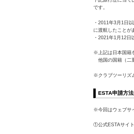
です。
・2011年3月1
に渡航したことが
・2021年1月1
※上記は日本国籍
他国の国籍（二重
※クラブツーリズ
ESTA申請方法
※今回はウェブサ
①公式ESTAサイ