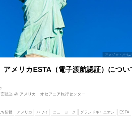
アメリカ・自由の
】アメリカESTA（電子渡航認証）につい
2
方面担当
@
アメリカ・オセアニア旅行センター
立ち情報
アメリカ
ハワイ
ニューヨーク
グランドキャニオン
ESTA