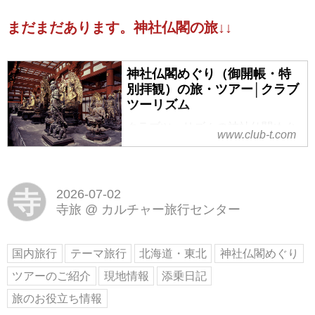
＜神社仏閣の旅＞『下北半島の聖
まだまだあります。神社仏閣の旅↓↓
域・恐山 並ばずにイタコの口寄せ
体験と恐山大祭「山主上山式」 2
日間』【東京駅出発】の紹介をし
神社仏閣めぐり（御開帳・特
ています。ツアー・旅行のお申込
別拝観）の旅・ツアー│クラブ
ならクラブツーリズム。
ツーリズム
クラブツーリズムの神社仏閣めぐ
www.club-t.com
り（御開帳・特別拝観）の旅・ツ
アー！添乗員やスタッフがしっか
りサポート。お寺や神社をめぐっ
て古の文化に出会いに行きません
寺
2026-07-02
か？普段は拝観できない秘仏や今
寺旅
@
カルチャー旅行センター
年だけの特別な催事もご紹介。
国内旅行
テーマ旅行
北海道・東北
神社仏閣めぐり
ツアーのご紹介
現地情報
添乗日記
旅のお役立ち情報