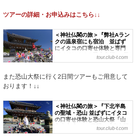
ツアーの詳細・お申込みはこちら↓↓
＜神社仏閣の旅＞『弊社Aラン
クの温泉宿にも宿泊 並ばず
にイタコの口寄せ体験と専門
ガイドとめぐる恐山参拝 2日
tour.club-t.com
間』【東京駅出発】｜クラブ
ツーリズム
また恐山大祭に行く2日間ツアーもご用意して
＜神社仏閣の旅＞『弊社Aランク
の温泉宿にも宿泊 並ばずにイタ
おります！↓↓
コの口寄せ体験と専門ガイドとめ
ぐる恐山参拝 2日間』【東京駅出
＜神社仏閣の旅＞『下北半島
発】の紹介をしています。ツア
の聖域・恐山 並ばずにイタコ
ー・旅行のお申込ならクラブツー
の口寄せ体験と恐山大祭「山
リズム。
主上山式」 2日間』【東京駅
tour.club-t.com
出発】｜クラブツーリズム