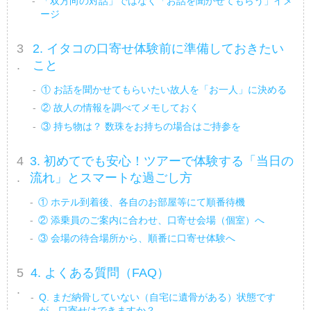
「双方向の対話」ではなく「お話を聞かせてもらう」イメ
ージ
2. イタコの口寄せ体験前に準備しておきたい
こと
① お話を聞かせてもらいたい故人を「お一人」に決める
② 故人の情報を調べてメモしておく
③ 持ち物は？ 数珠をお持ちの場合はご持参を
3. 初めてでも安心！ツアーで体験する「当日の
流れ」とスマートな過ごし方
① ホテル到着後、各自のお部屋等にて順番待機
② 添乗員のご案内に合わせ、口寄せ会場（個室）へ
③ 会場の待合場所から、順番に口寄せ体験へ
4. よくある質問（FAQ）
Q. まだ納骨していない（自宅に遺骨がある）状態です
が、口寄せはできますか？