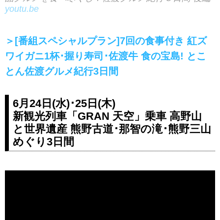
youtu.be
＞[番組スペシャルプラン]7回の食事付き 紅ズ
ワイガニ1杯･握り寿司･佐渡牛 食の宝島! とこ
とん佐渡グルメ紀行3日間
6月24日(水)･25日(木)
新観光列車「GRAN 天空」乗車 高野山
と世界遺産 熊野古道･那智の滝･熊野三山
めぐり3日間