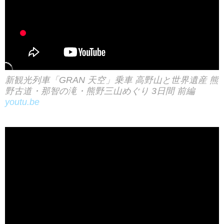
新観光列車「GRAN 天空」乗車 高野山と世界遺産 熊
野古道・那智の滝・熊野三山めぐり 3日間 前編
youtu.be