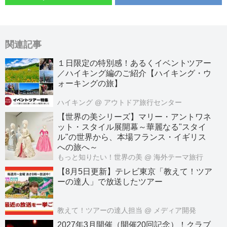
関連記事
１日限定の特別感！あるくイベントツアー
／ハイキング編のご紹介【ハイキング・ウ
ォーキングの旅】
ハイキング
@ アウトドア旅行センター
【世界の美シリーズ】マリー・アントワネ
ット・スタイル展開幕～華麗なる"スタイ
ル"の世界から、本場フランス・イギリス
への旅へ～
もっと知りたい！世界の美
@ 海外テーマ旅行
【8月5日更新】テレビ東京「教えて！ツア
ーの達人」で放送したツアー
教えて！ツアーの達人担当
@ メディア開発
2027年3月開催（開催20回記念）！クラブ