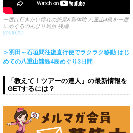
一度は行きたい憧れの絶景&島体験 八重山4島を一度
にめぐるのんびり島旅 後編
youtu.be
＞羽田～石垣間往復直行便でラクラク移動 はじ
めての八重山諸島4島めぐり3日間
「教えて！ツアーの達人」の最新情報を
GETするには？