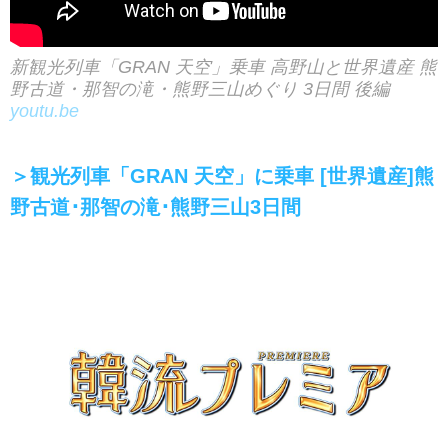
新観光列車「GRAN 天空」乗車 高野山と世界遺産 熊
野古道・那智の滝・熊野三山めぐり 3日間 後編
youtu.be
＞観光列車「GRAN 天空」に乗車 [世界遺産]熊
野古道･那智の滝･熊野三山3日間