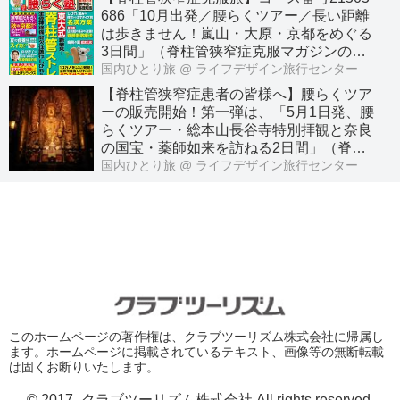
686「10月出発／腰らくツアー／長い距離
は歩きません！嵐山・大原・京都をめぐる
3日間」（脊柱管狭窄症克服マガジンのわ
かさ出版との共同企画）
国内ひとり旅
@ ライフデザイン旅行センター
【脊柱管狭窄症患者の皆様へ】腰らくツア
ーの販売開始！第一弾は、「5月1日発、腰
らくツアー・総本山長谷寺特別拝観と奈良
の国宝・薬師如来を訪ねる2日間」（脊柱
管狭窄症克服マガジンのわかさ出版との共
国内ひとり旅
@ ライフデザイン旅行センター
同企画）
このホームページの著作権は、クラブツーリズム株式会社に帰属し
ます。ホームページに掲載されているテキスト、画像等の無断転載
は固くお断りいたします。
© 2017- クラブツーリズム株式会社 All rights reserved.