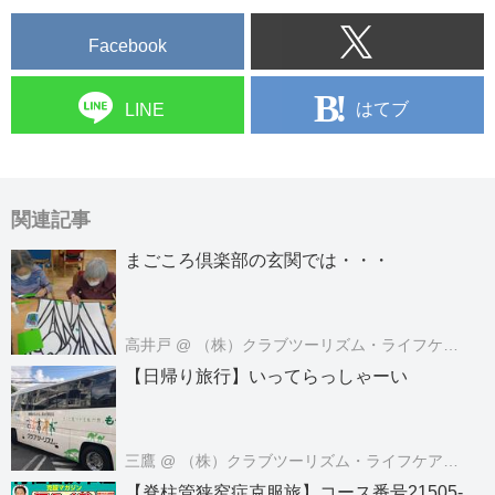
Facebook
はてブ
LINE
関連記事
まごころ倶楽部の玄関では・・・
高井戸
@ （株）クラブツーリズム・ライフケアサービス
【日帰り旅行】いってらっしゃーい
三鷹
@ （株）クラブツーリズム・ライフケアサービス
【脊柱管狭窄症克服旅】コース番号21505-