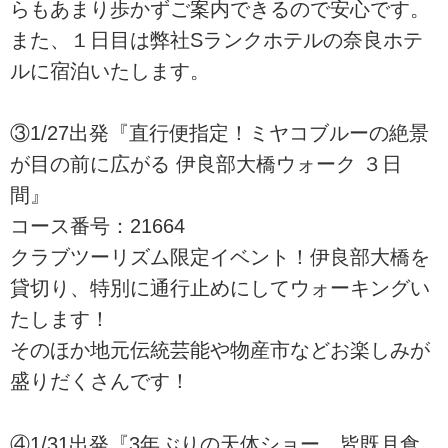
らもあまり歩かずご案内できるので安心です。
また、１日目は弊社Sランクホテルの奈良ホテ
ルに宿泊いたします。
③1/27出発『直行便指定！ミヤコブルーの絶景
が目の前に広がる 伊良部大橋ウォーク ３日
間』
コース番号：21664
クラブツーリズム限定イベント！伊良部大橋を
貸切り、特別に通行止めにしてウォーキングい
たします！
そのほか地元伝統芸能や物産市などお楽しみが
盛りだくさんです！
④1/31出発『3年ぶりの天体ショー 皆既月食