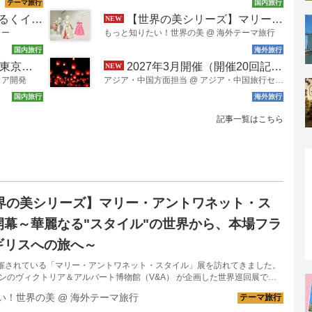
グ・ウォーキングの旅】
【世界の美シリーズ】マリー・アントワネット・スタイル展開幕～華麗なる"スタイル"の世界から、本場フランス・イギリスへの旅へ～
ター
もっと知りたい！世界の美
@
海外テーマ旅行
送したツアー
2027年3月開催（開催20回記念）！クラブツーリズム貸切「台湾天燈上げイベントin十分」♪幻想的なイベントの様子をご紹介！
ィア開発
アジア・中国方面担当
@
アジア・中国旅行センター
記事一覧はこちら
界の美シリーズ】マリー・アントワネット・ス
開幕～華麗なる"スタイル"の世界から、本場フラ
ギリスへの旅へ～
催されている「マリー・アントワネット・スタイル」展を訪れてきました。
ドンのヴィクトリア＆アルバート博物館（V&A） が企画した世界巡回展で、
美術館のみ で開催される貴重な展覧会。さらに、日本独自の展示も加わり、
い！世界の美
@
海外テーマ旅行
れない内容となっています。 「マリー・アントワネット」と聞くと、その波