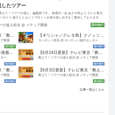
送したツアー
教えて！ツアーの達人」編集部です。 毎週月～金 あさ８時より テレビ東京
アーガイド 路子とともにイマ行くべき旅や楽しみ方をご案内しております！
や寸又峡、中山道の妻籠宿･馬籠宿など日本の風景を楽しむツアーが続々と
ーの達人担当
@
メディア開発
。 教えて！ツアーの達人では、YouTube公式チャンネルにて放送した番
ております。 楽しみにしていたあのツアーの放送を見逃しても安心です♪ ぜ
【7月27日更新】テレビ東京「教えて！ツアーの達人」今週の放送スケジュール
【ギリシャ／クレタ島】クノッソス宮殿観光とイラクリオンの街を大解剖！散策モデルコースやお土産までご紹介
てくださいね。 7月27日(月) フリーアナウンサーの武内陶子さんがはじめ
華客船 飛鳥Ⅱクルーズの旅 ＞[番組スペシャルプラン]飛...
ィア開発
ヨーロッパ担当
@
ヨーロッパ旅行センター
【クルーズ 乗船記 】 日本発着！ダイヤモンド・プリンセスに乗船してきました！
【6月24日更新】テレビ東京「教えて！ツアーの達人」で放送したツアー
ンター
教えて！ツアーの達人担当
@
メディア開発
【6月15日更新】テレビ東京「教えて！ツアーの達人」今週の放送スケジュール
【6月3日更新】テレビ東京「教えて！ツアーの達人」で放送したツアー
ィア開発
教えて！ツアーの達人担当
@
メディア開発
記事一覧はこちら