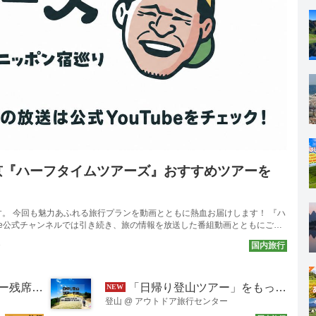
京『ハーフタイムツアーズ』おすすめツアーを
。 今回も魅力あふれる旅行プランを動画とともに熱血お届けします！ 『ハ
ube公式チャンネルでは引き続き、旅の情報を放送した番組動画とともにご覧
 海の果てに息づく祈りと絶景 ～ 男鹿･津軽･下北～ みちのく半島を訪ねる
発
日間 はこちら ＞[ご夫婦限定]男鹿･津軽･下北 みちのく3大半島4日間 はこ
どる北国の原風景と物語 荒々しい日本海と津軽海峡に抱かれ、...
月5日更新＞
「日帰り登山ツアー」をもっと気軽に、もっと探しやすく。 特集ページが新しくなりました！
登山
@
アウトドア旅行センター