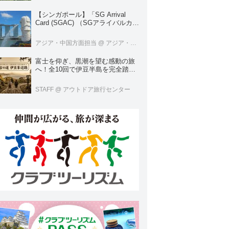
【シンガポール】「SG Arrival
Card (SGAC) （SGアライバルカー
ド）」の登録方法について詳しく
解説！
アジア・中国方面担当
@ アジア・中国旅行センター
富士を仰ぎ、黒潮を望む感動の旅
へ！全10回で伊豆半島を完全踏破
する「古の道 伊豆峯辺路」グラン
ドツアー
STAFF
@ アウトドア旅行センター