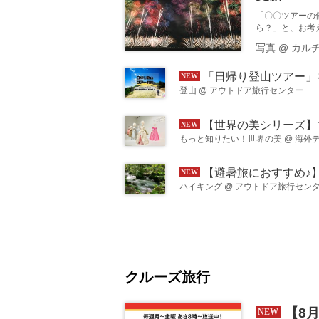
「〇〇ツアーの
ら？」と、お考
てご案内をして
写真
@
カル
クすると詳細が
「日帰り登山ツアー」をもっと気軽に、もっと探しやすく。 特集ページ
登山
@
アウトドア旅行センター
【世界の美シリーズ】マリー・アントワネット・スタイル展開幕～華麗なる"スタイル"の世界から、本場
もっと知りたい！世界の美
@
海外
【避暑旅におすすめ♪】初心者の方大歓迎！山と川を満喫するハイキングツアー＜ハイキ
ハイキング
@
アウトドア旅行セン
クルーズ旅行
【8