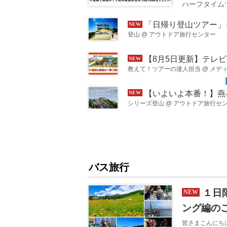
ハーフタイム
ェックしてみてく
島を訪ねる旅 ＞
「日帰り登山ツアー」をもっと気軽に、もっと探しやすく。 特集ページ
男鹿･津軽･下北
でたどる北国の原
登山
@
アウトドア旅行センター
【8月5日更新】テレビ東京「教えて！ツアーの達人」で放
教えて！ツアーの達人担当
@
メデ
【いよいよ本番！】燕岳登山ってこんな感じ！燕岳登山
シリーズ登山
@
アウトドア旅行セ
バス旅行
１日
ング編の
皆さまこんにち