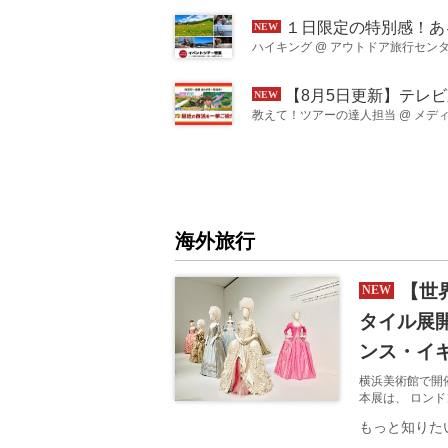
１日限定の特別感！あるくイベントツアー／ハイキング編のご紹介【ハイキン
ハイキング
@
アウトドア旅行セン
【8月5日更新】テレビ東京「教えて！ツアーの達人」で放
教えて！ツアーの達人担当
@
メデ
海外旅行
【世
タイル展
ンス・イ
横浜美術館で開
本展は、 ロン
日本では 横浜
もっと知りた
ここでしか見ら