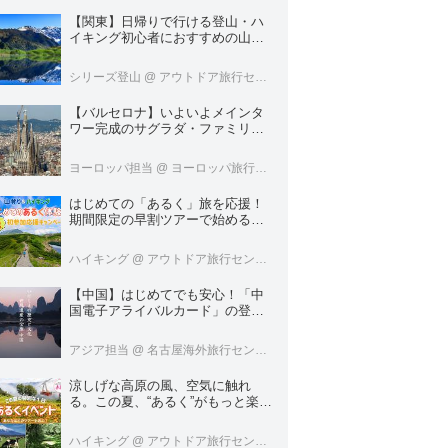
【関東】日帰りで行ける登山・ハ
イキング初心者におすすめの山１
８選
シリーズ登山
@ アウトドア旅行センター
【バルセロナ】いよいよメインタ
ワー完成のサグラダ・ファミリア
へいってきました！
ヨーロッパ担当
@ ヨーロッパ旅行センター
はじめての「あるく」旅を応援！
期間限定の早割ツアーで始める山
登り＆ハイキング＜あるくブラン
ド＞
ハイキング
@ アウトドア旅行センター
【中国】はじめてでも安心！「中
国電子アライバルカード」の登録
方法を徹底ガイド！
アジア担当
@ 名古屋海外旅行センター
涼しげな高原の風、空気に触れ
る。この夏、“あるく”がもっと楽し
くなる。＜ハイキング・ウォーキ
ングの旅＞
ハイキング
@ アウトドア旅行センター