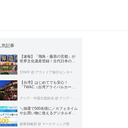
人気記事
【速報】「飛鳥・藤原の宮都」が
世界文化遺産登録！古代日本の原
点をめぐる旅へでかけよう｜クラ
ブツーリズムのテーマのある旅
STAFF
@ アウトドア旅行センター
【台湾】はじめてでも安心！
「TWAC（台湾アライバルカー
ド）」の登録方法を徹底ガイド！
アジア・中国方面担当
@ アジア・中国旅行センター
＼抽選で500名様に／カフェタイム
やお買い物に使えるデジタルギフ
ト500円分プレゼント！
顧客戦略部
@ マーケティング部