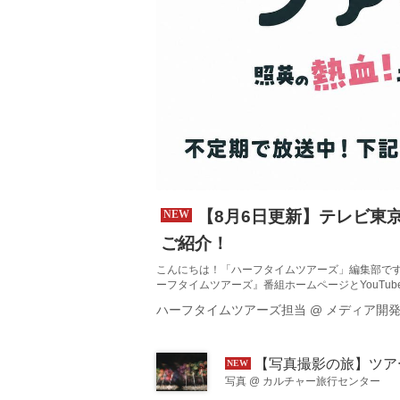
【8月6日更新】テレビ東
ご紹介！
こんにちは！「ハーフタイムツアーズ」編集部です
ーフタイムツアーズ』番組ホームページとYouT
いただけます。 ぜひチェックしてみてくださいね。
ハーフタイムツアーズ担当
@
メディア開
旅 ＞はじめての下北･津軽 みちのく2大半島めぐり3
ちら なまはげの里から本州最北端へ、列車と船でた
【写真撮影の旅】ツアー残席状況のご案内＜8
写真
@
カルチャー旅行センター