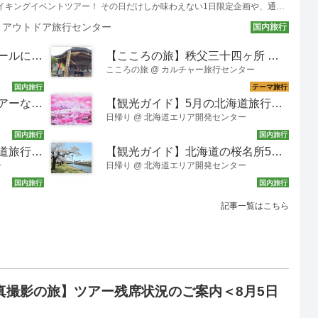
イキングイベントツアー！ その日だけしか味わえない1日限定企画や、通常
内が難しいルートなど、特別感満載のイベントが盛りだくさん！ 四季折々の
@
アウトドア旅行センター
とご案内中です。過去のツアーの様子と共にご紹介いたします♪ あるくイベ
イキング・ウォーキング編＞の魅力 ＼１日限定の特別感 × その土地ならで
【都内出発】紅葉の涸沢カールにいくならならクラブツーリズム！ 多彩なラインナップからツアーの特徴をご紹介！
【こころの旅】秩父三十四ヶ所 午年御開帳始まりました！＜社員添乗現地レポ＞
ラブツーリズムのあるくイベント＜ハイキング・ウォーキング＞は、 「この
特別感を味わうことができます♪ 地元ならではのおもてなし × 旅行会社が
こころの旅
@
カルチャー旅行センター
【都内出発】富士山登山ツアーならクラブツーリズム！ 多彩なラインナップからツアーの特徴をご紹介
【観光ガイド】5月の北海道旅行おすすめスポット10選！春の魅力や服装の注意点を解説
日帰り
@
北海道エリア開発センター
ゴールデンウィークの北海道旅行完全ガイド｜気温・服装・おすすめ観光地9選
【観光ガイド】北海道の桜名所5選！各エリアの見頃や服装も徹底解説
ー
日帰り
@
北海道エリア開発センター
記事一覧はこちら
真撮影の旅】ツアー残席状況のご案内＜8月5日