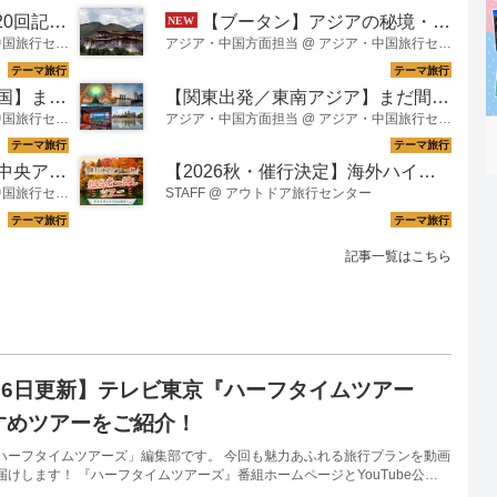
やフランス革命を描いた展覧会を想像する方も多いかもしれません。 しか
的なイベントの様子をご紹介！
【ブータン】アジアの秘境・幸せの国 ブータンを旅する！
の主役は王妃その人ではなく、彼女が生み出し、今なお世界中で愛され続け
」 です。 18世紀フランスの宮廷文化から生まれた優雅な美意識は、ファッシ
旅行センター
アジア・中国方面担当
@
アジア・中国旅行センター
【関東出発／東アジア・中国】まだ間に合う！シルバーウィーク催行決定ツアーの空席案内＜7月31日更新＞
【関東出発／東南アジア】まだ間に合う！シルバーウィーク催行決定ツアーの空席案内＜7月31日更新＞
旅行センター
アジア・中国方面担当
@
アジア・中国旅行センター
【関東出発／秘境アジア・中央アジア】まだ間に合う！シルバーウィーク催行決定ツアーの空席案内＜7月31日更新＞
【2026秋・催行決定】海外ハイキング・登山ツアー一覧紹介と紅葉のクロアチア・スロベニアご紹介 ＜7/30更新＞【世界をあるく】
旅行センター
STAFF
@
アウトドア旅行センター
記事一覧はこちら
月6日更新】テレビ東京『ハーフタイムツアー
すめツアーをご紹介！
ハーフタイムツアーズ」編集部です。 今回も魅力あふれる旅行プランを動画
けします！ 『ハーフタイムツアーズ』番組ホームページとYouTube公式
引き続き、旅の情報を放送した番組動画とともにご覧いただけます。 ぜひチ