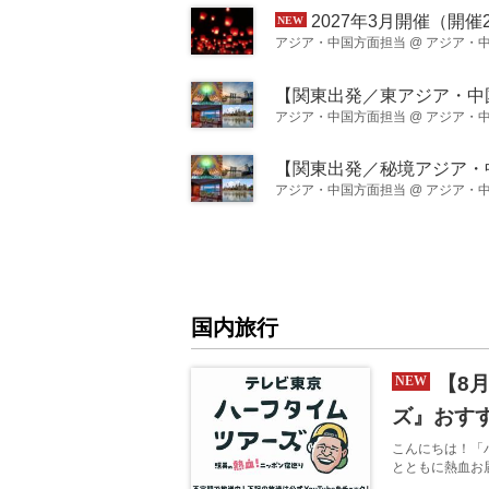
乱に満ちた人生
2027年3月開催（開催20回記念）！クラブツーリズム貸切「台湾天燈上げイベントin十分」♪幻想
し、この展覧会
る 「スタイル
アジア・中国方面担当
@
アジア・中国
ョン...
アジア・中国方面担当
@
アジア・中国
アジア・中国方面担当
@
アジア・中国
国内旅行
【8
ズ』おす
こんにちは！「
とともに熱血お届
チャンネルでは