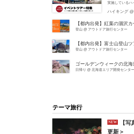
実施しているハ
ツアーではご案
ハイキング
ツアーを、続々
ントツアー＜ハ
はの体験／ ク
日だけ」という
登山
@
アウトドア旅行センター
タ...
登山
@
アウトドア旅行センター
日帰り
@
北海道エリア開発センタ
テーマ旅行
【写
更新＞