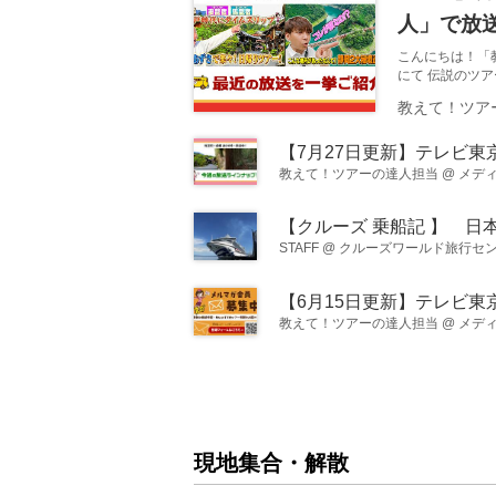
人」で放
こんにちは！「
にて 伝説のツ
先週は熊野古道
教えて！ツア
登場いたしました
組動画も公開し
ひチェックしてみ
て体験 憧れの豪
教えて！ツアーの達人担当
@
メデ
STAFF
@
クルーズワールド旅行セ
教えて！ツアーの達人担当
@
メデ
現地集合・解散