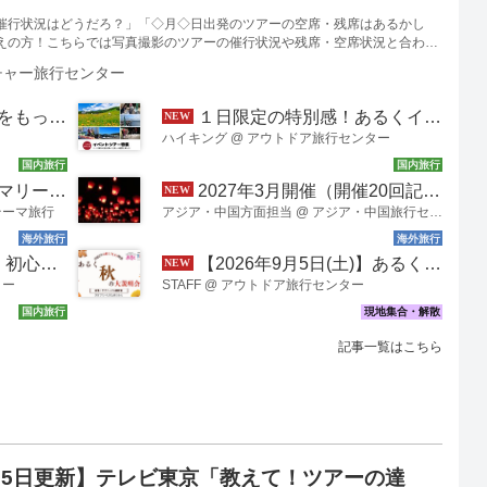
催行状況はどうだろ？」「◇月◇日出発のツアーの空席・残席はあるかし
えの方！こちらでは写真撮影のツアーの催行状況や残席・空席状況と合わせ
おります。気になるツアーがございましたら、各コースのタイトルをクリッ
チャー旅行センター
確認できますので、是非ご活用下さい！
が新しくなりました！
１日限定の特別感！あるくイベントツアー／ハイキング編のご紹介【ハイキング・ウォーキングの旅】
ハイキング
@
アウトドア旅行センター
フランス・イギリスへの旅へ～
2027年3月開催（開催20回記念）！クラブツーリズム貸切「台湾天燈上げイベントin十分」♪幻想的なイベントの様子をご紹介！
テーマ旅行
アジア・中国方面担当
@
アジア・中国旅行センター
ング･ウォーキング＞
【2026年9月5日(土)】あるく秋の大説明会、今年も開催決定！
ター
STAFF
@
アウトドア旅行センター
記事一覧はこちら
月5日更新】テレビ東京「教えて！ツアーの達