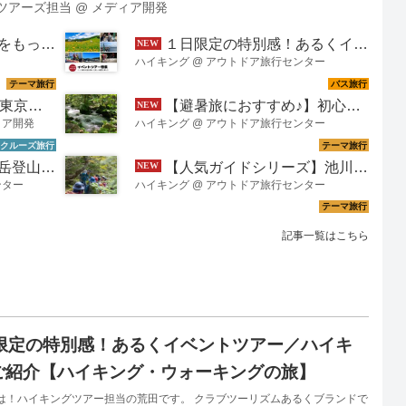
ツアーズ担当
@
メディア開発
ださいね。 海の果てに息づく祈りと絶景 ～ 男鹿･津軽･下北～ みちのく半
はじめての下北･津軽 みちのく2大半島めぐり3日間 はこちら ＞[ご夫婦限定]
が新しくなりました！
１日限定の特別感！あるくイベントツアー／ハイキング編のご紹介【ハイキング・ウォーキングの旅】
 みちのく3大半島4日間 はこちら なまはげの里から本州最北端へ、列車と船
風景と物語 荒々しい日本海と津軽海峡に抱かれ、...
ハイキング
@
アウトドア旅行センター
送したツアー
【避暑旅におすすめ♪】初心者の方大歓迎！山と川を満喫するハイキングツアー＜ハイキング･ウォーキング＞
ィア開発
ハイキング
@
アウトドア旅行センター
の様子をご紹介
【人気ガイドシリーズ】池川利雄ガイド代表・ノースフットトレックガイズと行くあるき旅＜ハイキング・ウォーキングの旅＞
ンター
ハイキング
@
アウトドア旅行センター
記事一覧はこちら
限定の特別感！あるくイベントツアー／ハイキ
ご紹介【ハイキング・ウォーキングの旅】
は！ハイキングツアー担当の荒田です。 クラブツーリズムあるくブランドで