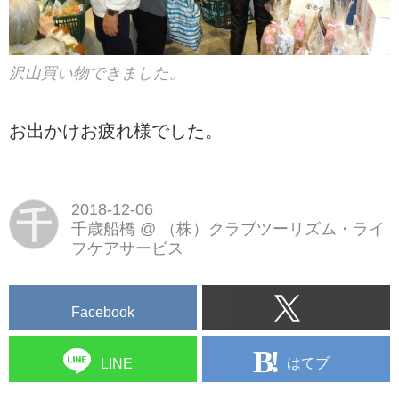
沢山買い物できました。
お出かけお疲れ様でした。
2018-12-06
千
千歳船橋
@
（株）クラブツーリズム・ライ
フケアサービス
Facebook
はてブ
LINE