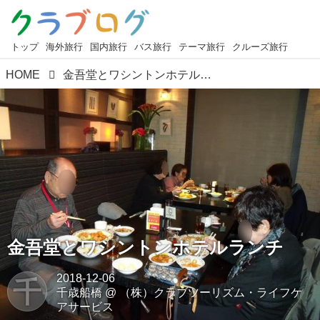
トップ
海外旅行
国内旅行
バス旅行
テーマ旅行
クルーズ旅行
HOME
金吾堂とワシントンホテルランチ
金吾堂とワシントンホテルランチ
2018-12-06
千
千歳船橋
@
（株）クラブツーリズム・ライフケ
アサービス