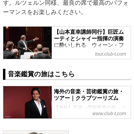
す。ルツェルン同様、最良の席で最高のパフォ
ーマンスをお楽しみください。
【山本直幸講師同行】巨匠ム
ーティとシャイー指揮の演奏
に酔いしれる ウィーン・フ
ィルとルツェルン祝祭管の競
tour.club-t.com
演 ザルツブルク音楽祭とル
ツェルン音楽祭８日間｜クラ
ブツーリズム
音楽鑑賞の旅はこちら
【山本直幸講師同行】巨匠ムーテ
ィとシャイー指揮の演奏に酔いし
海外の音楽・芸術鑑賞の旅・
れる ウィーン・フィルとルツェ
ツアー｜クラブツーリズム
ルン祝祭管の競演 ザルツブルク
【海外】音楽・芸術鑑賞の旅・ツ
音楽祭とルツェルン音楽祭８日間
www.club-t.com
アーなら、クラブツーリズム！ク
の紹介をしています。ツアー・旅
ラシックやオペラなど多彩な世界
行のお申込ならクラブツーリズ
の音楽を愉しみましょう。講師同
ム。