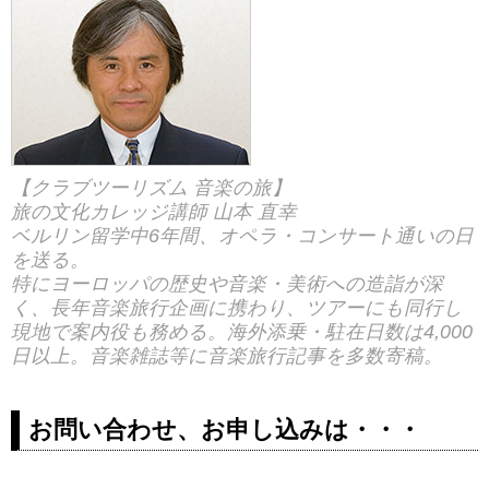
行ツアーも多数ご用意！
【クラブツーリズム 音楽の旅】
旅の文化カレッジ講師 山本 直幸
ベルリン留学中6年間、オペラ・コンサート通いの日
を送る。
特にヨーロッパの歴史や音楽・美術への造詣が深
く、長年音楽旅行企画に携わり、ツアーにも同行し
現地で案内役も務める。海外添乗・駐在日数は4,000
日以上。音楽雑誌等に音楽旅行記事を多数寄稿。
お問い合わせ、お申し込みは・・・