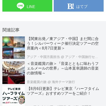
はてブ
LINE
関連記事
【関東出発／東アジア・中国】まだ間に合
う！シルバーウィーク催行決定ツアーの空
席案内＜8月7日更新＞
アジア・中国方面担当
@ アジア・中国旅行センター
＜音楽鑑賞の旅＞『音楽とともに味わうフ
ェルメールの世界』～山本直幸講師の音楽
の旅情報～
音楽鑑賞の旅
@ 海外テーマ旅行
【8月6日更新】テレビ東京『ハーフタイム
ツアーズ』おすすめツアーをご紹介！