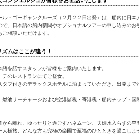
人コンシェルジュが皆様をお世話いたします
ール・ゴーギャンクルーズ（２月２２日出発）は、船内に日本
ので、日本語の船内新聞やオプショナルツアーの申し込みのお
もご相談いただけます。
リズムはここが違う！
本語を話すスタッフが皆様をご案内いたします。
ーテのレストランにてご昼食。
スタブ付きのデラックスホテルに泊まっていただき、出発まで
、燃油サーチャージおよび空港諸税・寄港税・船内チップ・国
常から離れ、ゆったりと過ごすハネムーン、夫婦水入らずの空
一人様旅、どんな方も究極の楽園で至福のひとときを過ごしま