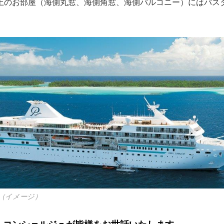
上のお部屋（海側丸窓、海側角窓、海側バルコニー）にはバス
（イメージ）