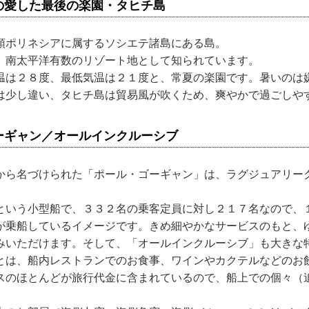
の愛した最後の楽園・タヒチ島
領ポリネシアに属するソシエテ諸島にある島。
、南太平洋有数のリゾート地として知られています。
温は２８度、最低気温は２１度と、常夏の楽園です。暑いのは
は少し違い、タヒチ島は貿易風が吹くため、爽やかで過ごしや
ーギャン／オールインクルーシブ
から名づけられた「ポール・ゴーギャン」は、ラグジュアリー
という小型船で、３３２名の乗客定員に対し２１７名なので、
が乗船しているイメージです。きめ細やかなサービスのもと、
みいただけます。そして、「オールインクルーシブ」も大きな
とは、船内レストランでのお食事、ワインやカクテルなどのお
スのほとんどが旅行代金に含まれているので、船上での個々（