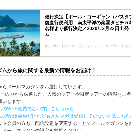
催行決定【ポール・ゴーギャン（バスタ
復直行便利用 南太平洋の楽園タヒチ５島
名様より催行決定／2020年2月22日出
ム
催行決定【ポール・ゴーギャン（バスタブ付客室
用 南太平洋の楽園タヒチ５島めぐり10日間 2名
2020年2月22日出発の紹介をしています。ツアー
ラブツーリズム。
ズムから旅に関する最新の情報をお届け！
からメールマガジンをお届けしています。
アーの中から厳選した、人気のツアーや限定ツアーの情報をご
願いします。
ムのWEB会員でない方はこちらから
ムのWEB会員だけれどもメルマガは受信していない方はこちら
ット会員の方も、配信設定を変更することでメールマガジンを
、メールマガジンの設定を変更ください。