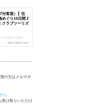
ブ付客室）】往
めぐり10日間 2
発｜クラブツーリズ
）】往復直行便利
様より催行決定／
tour.club-t.com
・旅行のお申込ならク
希望の方はメルマガ
から
お受け取りいただけ