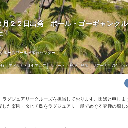
２月２２日出発 ポール・ゴーギャンクル
た！
9
クルーズワールド旅行センター
旅行
アメリカ・オセアニア
リゾート
秘境・島旅
ツアーのご紹介
や
！ラグジュアリークルーズを担当しております、田邊と申しま
愛した楽園・タヒチ島をラグジュアリー船でめぐる究極の癒し