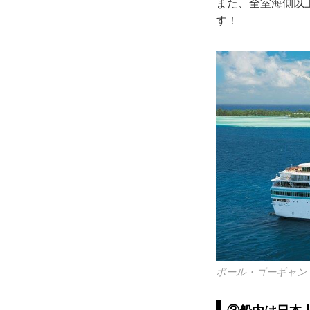
また、全室海側以
す！
ポール・ゴーギャン