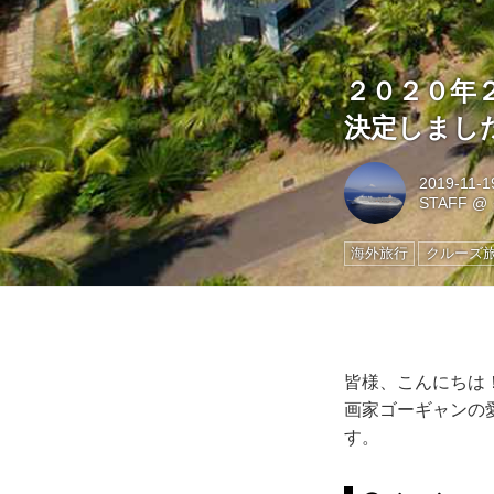
２０２０年
決定しまし
2019-11-1
STAFF
@
海外旅行
クルーズ
皆様、こんにちは
画家ゴーギャンの
す。