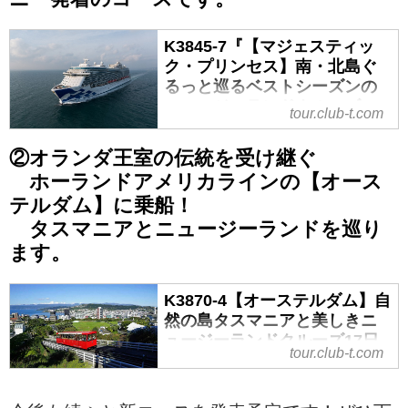
K3845-7『【マジェスティッ
ク・プリンセス】南・北島ぐ
るっと巡るベストシーズンの
ニュージーランドクルーズ 16
tour.club-t.com
日間』｜クラブツーリズム
②オランダ王室の伝統を受け継ぐ
ホーランドアメリカラインの【オース
テルダム】に乗船！
タスマニアとニュージーランドを巡り
ます。
K3870-4【オーステルダム】自
然の島タスマニアと美しきニ
ュージーランドクルーズ17日
tour.club-t.com
間｜クラブツーリズム