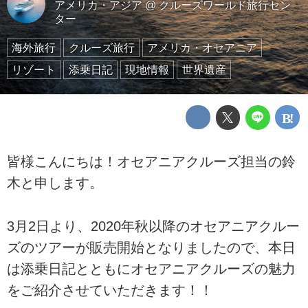
アメリカ・アジア
@
クルーズワールド旅行セン
ター
海外旅行
クルーズ旅行
アメリカ・オセアニア
リゾート
添乗日記
現地情報
世界遺産
皆様こんにちは！オセアニアクルーズ担当の鈴
木と申します。
3月2日より、2020年秋以降のオセアニアクルー
ズのツアーが販売開始となりましたので、本日
は添乗日記とともにオセアニアクルーズの魅力
をご紹介させていただきます！！