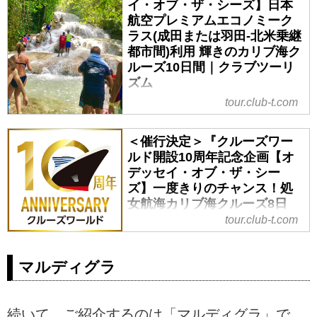
イ・オブ・ザ・シーズ】日本
航空プレミアムエコノミーク
ラス(成田または羽田-北米乗継
都市間)利用 輝きのカリブ海ク
ルーズ10日間｜クラブツーリ
ズム
tour.club-t.com
＜催行決定＞『クルーズワー
ルド開設10周年記念企画【オ
デッセイ・オブ・ザ・シー
ズ】一度きりのチャンス！処
女航海カリブ海クルーズ8日
間』｜クラブツーリズム
tour.club-t.com
マルディグラ
続いて、ご紹介するのは「マルディグラ」で