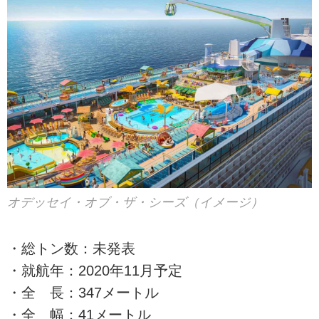
オデッセイ・オブ・ザ・シーズ（イメージ）
・総トン数：未発表
・就航年：2020年11月予定
・全 長：347メートル
・全 幅：41メートル