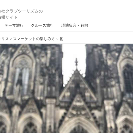
テーマ旅行
クルーズ旅行
現地集合・解散
【ヨーロッパ/ドイツ】クリスマスマーケットの楽しみ方～北ドイツ編～（観光地情報）