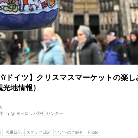
パ/ドイツ】クリスマスマーケットの楽し
観光地情報）
3
パ担当
@
ヨーロッパ旅行センター
パ
添乗日記
スタッフ日記
ツアーのご紹介
Photo