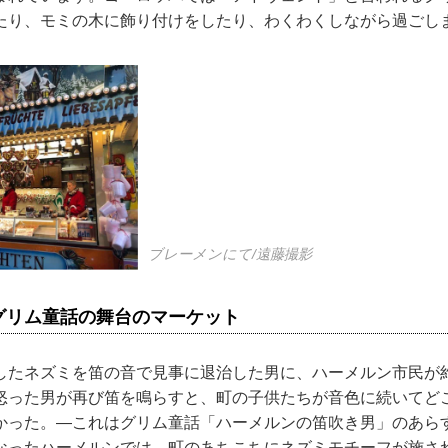
たり、モミの木に飾り付けをしたり、わくわくしながら過ごし
ブレーメンにて/遠藤撮影
グリム童話の舞台のマーケット
したネズミを笛の音で見事に退治した男に、ハーメルン市民が
怒った男が再び笛を鳴らすと、町の子供たちが音色に続いてど
かった。―これはグリム童話「ハーメルンの笛吹き男」のあら
なったハーメルンでは、町のあちこちにネズミモチーフが施さ