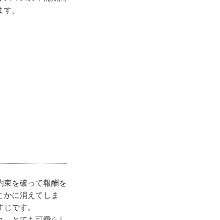
ます。
約束を破って報酬を
こかに消えてしま
すじです。
れ、とても可愛らし