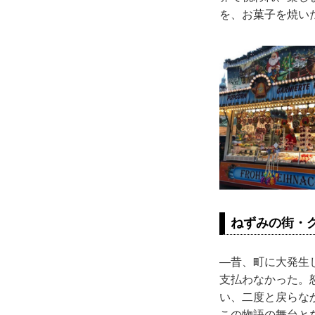
を、お菓子を焼い
ねずみの街・
―昔、町に大発生
支払わなかった。
い、二度と戻らな
この物語の舞台と